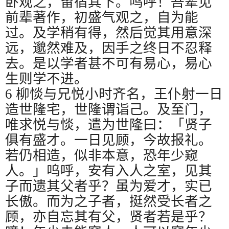
卧观之，留宿其下。呜呼！吾辈见
前辈著作，初盛气观之，自为能
过。及学稍有得，然后觉其用意深
远，邈然难及，因手之终日不忍释
去。是以学者甚不可有易心，易心
生则学不进。
6
柳惔与兄悦小时齐名，王仆射一日
造世隆宅，世隆谓诣己。及至门，
唯求悦与惔，遣为世隆曰：「贤子
俱有盛才。一日见顾，今故报礼。
若仍相造，似非本意，恐年少窥
人。」呜呼，安有入人之室，见其
子而遗其父者乎？虽为爱才，实已
长傲。而为之子者，挺然受长者之
顾，亦自忘其有父，贤者若是乎？