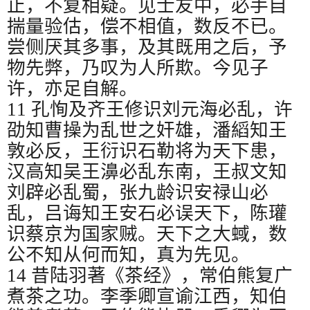
止，不复相疑。见士友中，必手自
揣量验估，偿不相值，数反不已。
尝侧厌其多事，及其既用之后，予
物先弊，乃叹为人所欺。今见子
许，亦足自解。
11
孔恂及齐王修识刘元海必乱，许
劭知曹操为乱世之奸雄，潘縚知王
敦必反，王衍识石勒将为天下患，
汉高知吴王濞必乱东南，王叔文知
刘辟必乱蜀，张九龄识安禄山必
乱，吕诲知王安石必误天下，陈瓘
识蔡京为国家贼。天下之大蜮，数
公不知从何而知，真为先见。
14
昔陆羽著《茶经》，常伯熊复广
煮茶之功。李季卿宣谕江西，知伯