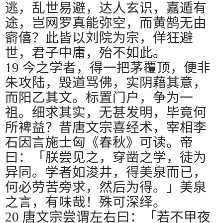
逃，乱世易避，达人玄识，嘉遁有
途，岂网罗真能弥空，而黄鹄无由
窬僖？此皆以刘院为宗，佯狂避
世，君子中庸，殆不如此。
19
今之学者，得一把茅覆顶，便非
朱攻陆，毁道骂佛，实阴藉其意，
而阳乙其文。标置门户，争为一
祖。细求其实，无甚发明，毕竟何
所裨益？昔唐文宗喜经术，宰相李
石因言施士匈《春秋》可读。帝
曰：「朕尝见之，穿凿之学，徒为
异同。学者如浚井，得美泉而已，
何必劳苦旁求，然后为得。」美泉
之言，有味哉！殊可深绎。
20
唐文宗尝谓左右曰：「若不甲夜