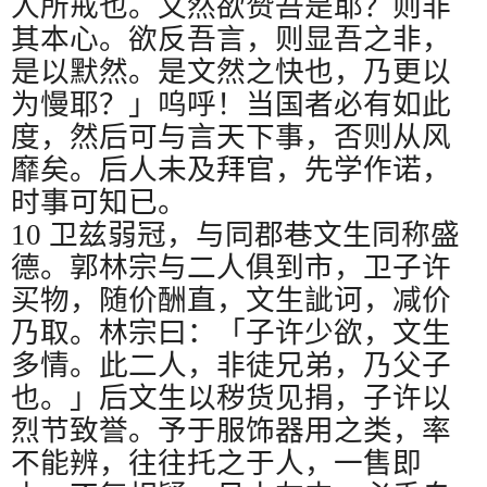
人所戒也。文然欲赞吾是耶？则非
其本心。欲反吾言，则显吾之非，
是以默然。是文然之快也，乃更以
为慢耶？」呜呼！当国者必有如此
度，然后可与言天下事，否则从风
靡矣。后人未及拜官，先学作诺，
时事可知已。
10
卫兹弱冠，与同郡巷文生同称盛
德。郭林宗与二人俱到市，卫子许
买物，随价酬直，文生訿诃，减价
乃取。林宗曰：「子许少欲，文生
多情。此二人，非徒兄弟，乃父子
也。」后文生以秽货见捐，子许以
烈节致誉。予于服饰器用之类，率
不能辨，往往托之于人，一售即