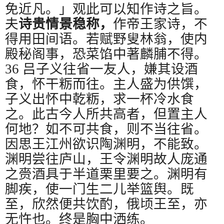
免近凡。」观此可以知作诗之旨。
夫
诗贵情景稳称，
作帝王家诗，不
得用田间语。若赋野叟林翁，使内
殿秘阁事，恐菜馅中著麟脯不得。
36
吕子义往省一友人，嫌其设酒
食，怀干粝而往。主人盛为供馔，
子义出怀中乾粝，求一杯冷水食
之。此古今人所共高者，但置主人
何地？如不可共食，则不当往省。
因思王江州欲识陶渊明，不能致。
渊明尝往庐山，王令渊明故人庞通
之赍酒具于半道栗里要之。渊明有
脚疾，使一门生二儿举篮舆。既
至，欣然便共饮酌，俄顷王至，亦
无忤也。终是胸中洒练。