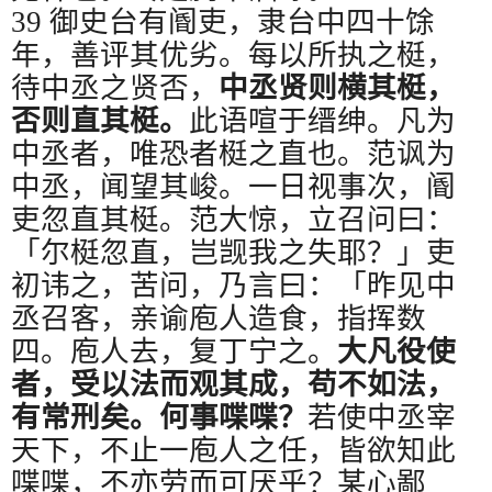
39
御史台有阍吏，隶台中四十馀
年，善评其优劣。每以所执之梃，
待中丞之贤否，
中丞贤则横其梃，
否则直其梃。
此语喧于缙绅。凡为
中丞者，唯恐者梃之直也。范讽为
中丞，闻望其峻。一日视事次，阍
吏忽直其梃。范大惊，立召问曰：
「尔梃忽直，岂觊我之失耶？」吏
初讳之，苦问，乃言曰：「昨见中
丞召客，亲谕庖人造食，指挥数
四。庖人去，复丁宁之。
大凡役使
者，受以法而观其成，苟不如法，
有常刑矣。何事喋喋？
若使中丞宰
天下，不止一庖人之任，皆欲知此
喋喋，不亦劳而可厌乎？某心鄙