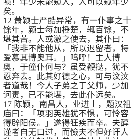
噫！年少未能窥人，人可以窥年少
矣。
12
萧颖士严酷异常，有一仆事之十
馀年，颍士每加棰楚，辄百馀，不
堪其苦。人或激之使去，其仆曰：
「我非不能他从，所以迟留者，特
爱慕其博奥耳。」呜呼！主人博
奥，于僮仆何与？虽受鞭挞，犹不
忍弃去。此其好德之心，可与汶汶
者道哉！今人子弟之于父师，少加
诃责，已不能堪，去此仆远矣。
17
陈颖，南昌人，业进士，题汉祖
庙曰：「项羽英雄犹不惧，可怜容
得辟阳侯。」遂得狂疾而卒。夫醇
谨者自无口过，而憸夫不但好讦人