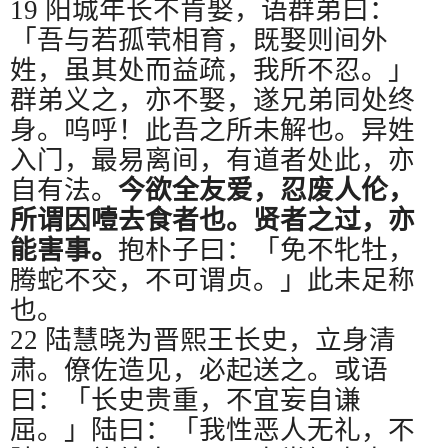
19
阳城年长不肯娶，语群弟曰：
「吾与若孤茕相育，既娶则间外
姓，虽其处而益疏，我所不忍。」
群弟义之，亦不娶，遂兄弟同处终
身。呜呼！此吾之所未解也。异姓
入门，最易离间，有道者处此，亦
自有法。
今欲全友爱，忍废人伦，
所谓因噎去食者也。贤者之过，亦
能害事。
抱朴子曰：「免不牝牡，
腾蛇不交，不可谓贞。」此未足称
也。
22
陆慧晓为晋熙王长史，立身清
肃。僚佐造见，必起送之。或语
曰：「长史贵重，不宜妄自谦
屈。」陆曰：「我性恶人无礼，不