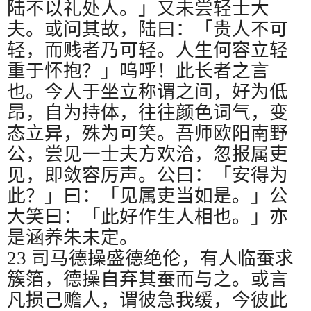
陆不以礼处人。」又未尝轻士大
夫。或问其故，陆曰：「贵人不可
轻，而贱者乃可轻。人生何容立轻
重于怀抱？」呜呼！此长者之言
也。今人于坐立称谓之间，好为低
昂，自为持体，往往颜色词气，变
态立异，殊为可笑。吾师欧阳南野
公，尝见一士夫方欢洽，忽报属吏
见，即敛容厉声。公曰：「安得为
此？」曰：「见属吏当如是。」公
大笑曰：「此好作生人相也。」亦
是涵养朱未定。
23
司马德操盛德绝伦，有人临蚕求
簇箔，德操自弃其蚕而与之。或言
凡损己赡人，谓彼急我缓，今彼此