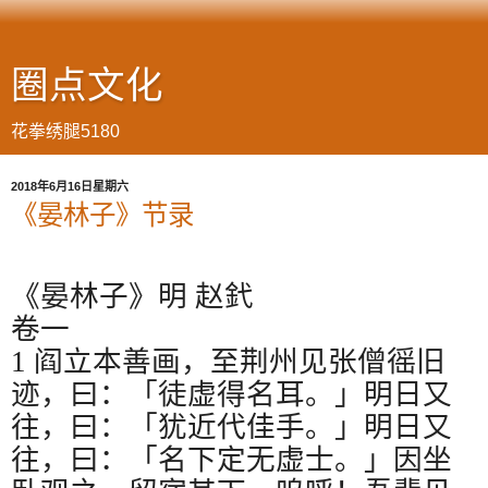
圈点文化
花拳绣腿5180
2018年6月16日星期六
《晏林子》节录
《晏林子》明
赵釴
卷一
1
阎立本善画，至荆州见张僧徭旧
迹，曰：「徒虚得名耳。」明日又
往，曰：「犹近代佳手。」明日又
往，曰：「名下定无虚士。」因坐