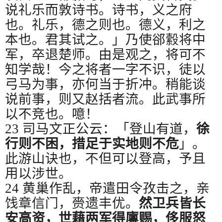
说礼乐而敦诗书。诗书，义之府
也。礼乐，德之则也。德义，利之
本也。君其试之。」乃使郤縠将中
军，卒退楚师。由是观之，将可不
知学哉！今之将者一字不识，徒以
弓马为事，亦何当于折冲。稍能谈
说前事，则又赵括者流。此武事所
以不竞也。噫！
23
司马文正公云：「登山有道，
徐
行则不困，措足于实地则不危
」。
此游山诀也，不但可以登高，予且
用以涉世。
24
黄巢作乱，帝遣田令孜击之，亲
饯章信门，赍遗丰优。
然卫兵皆长
安高资，世藉两军得廪赐，侈服怒