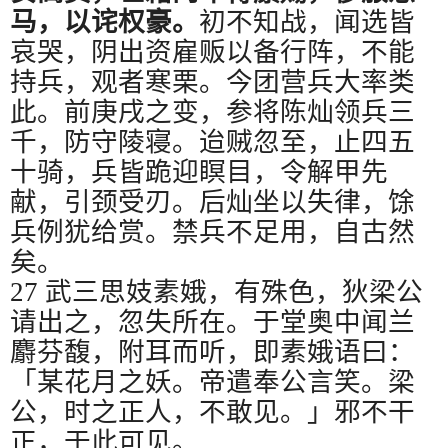
马，以诧权豪。
初不知战，闻选皆
哀哭，阴出资雇贩以备行阵，不能
持兵，观者寒栗。今团营兵大率类
此。前庚戌之变，参将陈灿领兵三
千，防守陵寝。迨贼忽至，止四五
十骑，兵皆跪迎瞑目，令解甲先
献，引颈受刃。后灿坐以失律，馀
兵例犹给赏。禁兵不足用，自古然
矣。
27
武三思妓素娥，有殊色，狄梁公
请出之，忽失所在。于堂奥中闻兰
麝芬馥，附耳而听，即素娥语曰：
「某花月之妖。帝遣奉公言笑。梁
公，时之正人，不敢见。」邪不干
正，于此可见。