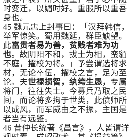
时变迁，以媚时好。重服所以重吾
身也。
45
魏元忠上封事曰：「汉拜韩信，
举军惊笑。蜀用魏延，群臣觖望。
此
富贵者易为善，贫贱者难为功
也
。故阴阳不和，拔士为相，蛮貊
不庭，擢校为将。」予尝谓选将求
材，无论卒伍，擢校之言，足为至
论。夫
世禄损智，纨绔生愚，
专属
将门，往往失士。今募兵乃取之民
间，而论将多拘于世类，此偾师所
以成风，而军威由之不振，主国是
者当有远鉴。
46
昔仲长统著《昌言》，人皆谓详
观时蠹，成昭政术。其《损益篇》