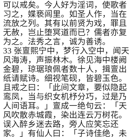
可以戒矣。今人好为淫词，使歌者
习之，媟亵闾里。如圣人作，当在
流放之列。其有以前贤为戏，罪且
无赦，岂止堕冥道而已？儒者亦复
为之。法秀之言，诚为善诱。
33
张亶熙宁中，梦行入空中，闻天
风海涛，声振林木。徐见海中楼阙
金碧，琼琚琅佩者数十人，揖亶出
纸请赋诗。细视笔砚，皆碧玉色。
且戒之曰：「此间文章，要似隐起
鸾凤，当与织女机杼分巧，过是乃
人间语耳。」亶成一绝句云：「天
风吹散赤城霞，染出连云万树花。
误入醉乡迷去路，旁人应笑忘还
家。」有仙人曰：「子诗佳绝，未