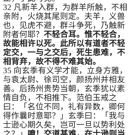
32
凡新羊入群，为群羊所触，不相
亲附，火烧其尾则定。夫羊，义兽
也，见虎不避，群斗争死，乃触新
附者何耶？
不轻合耳。惟不轻合，
故能相许以死。此所以有道者不轻
定交，一与之交后，死生患难，不
相背弃，故不得不难其始。
35
向玄季有义学才能，立身方雅，
与袁太尉、徐司空，颜扬州并相友
善。后扬州贵势当朝，玄季犹以素
情自负，不相推下。范伯玉戒之
曰：「名位不同，礼有异数，卿何
得作曩时意耶？」玄季曰：「我与
士逊心期久矣，岂可一旦以势利处
之？」
噫！交道甚难，在士逊则当