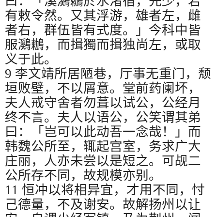
曰：「溪鸂鶒於水渚宿，先少，若
有敕令然。又其浮游，雄者左，雌
者右，群伍皆有式度。」今科中皆
服鸂鶒，而揖獨而揖独尚左，或取
义于此。
9
李文靖所居陋巷，厅事无重门，颓
垣败壁，不以屑意。堂前药阑坏，
夫人戒守舍者勿葺以试公，公经月
终不言。夫人以语公，公笑谓其弟
曰：「岂可以此动吾一念哉！」而
韩魏公所至，辄起宫室，务求广大
庄丽，人亦未尝以是短之。可觇二
公所存不同，故规模亦别。
11
恒冲以将相异宜，才用不同，忖
己德量，不及谢安。故解扬州以让