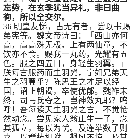
忘势，在玄季犹当异礼，非曰曲
徇，所以全交尔。
36
明皇友悌，古无有者，尝以书赐
弟宪等。魏文帝诗曰：「西山亦何
高，高高殊无极。上有两仙童，不
饮亦不食。赐我一丸药，光耀有五
色。服之四五日，身轻生羽翼。」
朕每言服药而生羽翼，宁如兄弟天
生之羽翼乎？陈思王之才足以经
国，诏止朝谒，卒使优郁。魏祚未
终，司马氏夺之，岂神效丸耶？呜
呼！吾每读天生羽翼之言，不觉怆
然动念。尝见家人翁止生一子，念
其孤立，每以为忧。及连举数子则
喜，以群枝相附，飙风不惊。及其