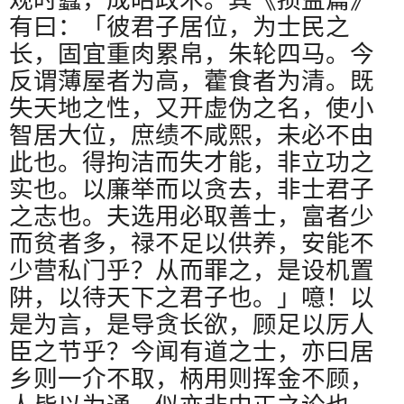
有曰：「彼君子居位，为士民之
长，固宜重肉累帛，朱轮四马。今
反谓薄屋者为高，藿食者为清。既
失天地之性，又开虚伪之名，使小
智居大位，庶绩不咸熙，未必不由
此也。得拘洁而失才能，非立功之
实也。以廉举而以贪去，非士君子
之志也。夫选用必取善士，富者少
而贫者多，禄不足以供养，安能不
少营私门乎？从而罪之，是设机置
阱，以待天下之君子也。」噫！以
是为言，是导贪长欲，顾足以厉人
臣之节乎？今闻有道之士，亦曰居
乡则一介不取，柄用则挥金不顾，