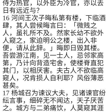
侍为热官，以外臣为冷官，亦以去
日有远近与？
16
河间王次子晦私第有楼，下临酒
肆，其人尝候晦言曰：「微贱之
人，虽礼所不及。然家长幼不欲外
人窥之，家迫明公之楼，出入非
便，请从此辞。」晦即日毁其楼。
吾尝游江南，见一士人，忌邻家高
第，乃计向背造宅舍，使楼脊直犯
其门，以相厌害。夫古人不欲临高
窥人，况肯损人自利耶？风俗薄恶
甚矣。
17
杨城召为谏议大夫，见诸谏官纷
纭言事，细碎无不闻达，天子厌苦
之。城方与二弟痛饮，人莫窥其涯