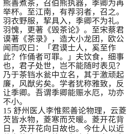
熊善煮茶，召伯熊执器，季卿为再
举杯。至江南，有荐羽者，召之。
羽衣野服，挈具入，季卿不为礼。
羽愧，更著《毁茶论》。至宋蔡君
谟著《茶录》，造大小龙团，欧公
闻而叹曰：「君谟士人，奚至作
此？作俑者可罪。」夫饮食，细事
也，君子处世，岂不能随时表见？
乃于茶铛水瓮中立名，其于激顽起
廉，风猷劣矣。学者犹称雅致，反
让季卿。吾谓季卿能赈水厄，功亦
不小。
15
舒州医人李惟熙善论物理，云菱
芡皆水物，菱寒而芡暖。菱开花背
日，芡开花向日故也。今仕人以近