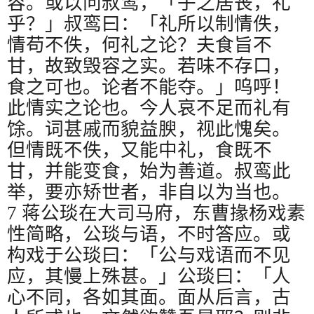
容。或以问叔鸾，「子之居丧，礼
乎？」叔鸾曰：「礼所以制情佚，
情苟不佚，何礼之论？夫食旨不
甘，故致毁容之实。若味不存口，
食之可也。论者不能夺。」呜呼！
此情实之论也。今人哀不足而礼有
馀。词甚戚而貌益腴，视此愧矣。
但情既不佚，又能中礼，食既不
甘，并能变食，始为善道。叔鸾此
举，要亦矫世者，非自以为当也。
7
蒋公琰在大司马府，东曹掾杨戏素
性简略，公琰与语，不时答应。或
构戏于公琰曰：「公与戏语而不见
应，其慢上殊甚。」公琰曰：「人
心不同，各如其面。面从后言，古