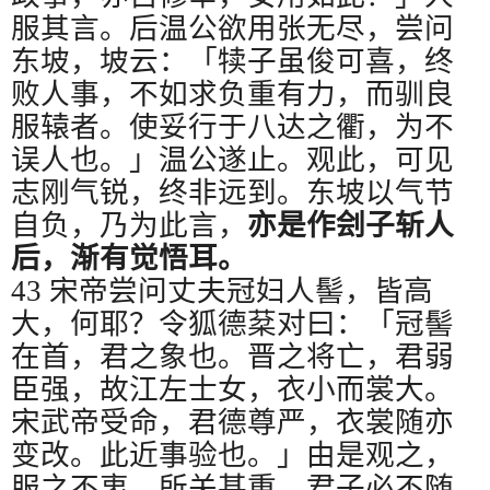
服其言。后温公欲用张无尽，尝问
东坡，坡云：「犊子虽俊可喜，终
败人事，不如求负重有力，而驯良
服辕者。使妥行于八达之衢，为不
误人也。」温公遂止。观此，可见
志刚气锐，终非远到。东坡以气节
自负，乃为此言，
亦是作刽子斩人
后，渐有觉悟耳。
43
宋帝尝问丈夫冠妇人髻，皆高
大，何耶？令狐德棻对曰：「冠髻
在首，君之象也。晋之将亡，君弱
臣强，故江左士女，衣小而裳大。
宋武帝受命，君德尊严，衣裳随亦
变改。此近事验也。」由是观之，
服之不衷，所关甚重，君子必不随