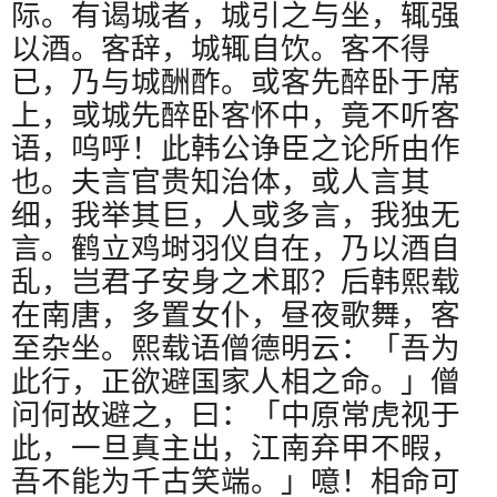
际。有谒城者，城引之与坐，辄强
以酒。客辞，城辄自饮。客不得
已，乃与城酬酢。或客先醉卧于席
上，或城先醉卧客怀中，竟不听客
语，呜呼！此韩公诤臣之论所由作
也。夫言官贵知治体，或人言其
细，我举其巨，人或多言，我独无
言。鹤立鸡埘羽仪自在，乃以酒自
乱，岂君子安身之术耶？后韩熙载
在南唐，多置女仆，昼夜歌舞，客
至杂坐。熙载语僧德明云：「吾为
此行，正欲避国家人相之命。」僧
问何故避之，曰：「中原常虎视于
此，一旦真主出，江南弃甲不暇，
吾不能为千古笑端。」噫！相命可