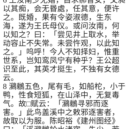
以其痴，会无昬處，任其意，便许
之。既婚，果有令姿淑德，生东
海，遂为王氏母仪。或问汝南，何
以知之？曰：「尝见井上取水，举
动容止不失常。未尝忤观，以此知
之。」呜呼！今人不知择妇，惟重
世系，岂知鸾凤宁有种乎？王公超
识至此，其英才挺生，不独有女德
云。
8
鸂鶒五色，尾有毛，如船柁，小于
鸭，性食短狐，在山泽中，无复毒
气。故□赋云：「鸂鶒寻邪而逐
害。」此鸟盖溪中之敕邪逐害者，
故取以为服。陈昭裕《建州图经》