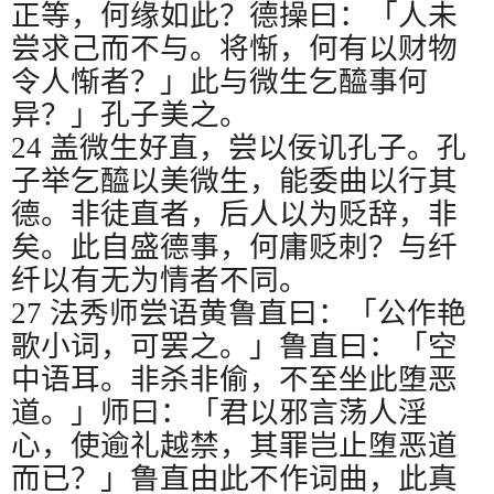
正等，何缘如此？德操曰：「人未
尝求己而不与。将惭，何有以财物
令人惭者？」此与微生乞醯事何
异？」孔子美之。
24
盖微生好直，尝以佞讥孔子。孔
子举乞醯以美微生，能委曲以行其
德。非徒直者，后人以为贬辞，非
矣。此自盛德事，何庸贬刺？与纤
纤以有无为情者不同。
27
法秀师尝语黄鲁直曰：「公作艳
歌小词，可罢之。」鲁直曰：「空
中语耳。非杀非偷，不至坐此堕恶
道。」师曰：「君以邪言荡人淫
心，使逾礼越禁，其罪岂止堕恶道
而已？」鲁直由此不作词曲，此真