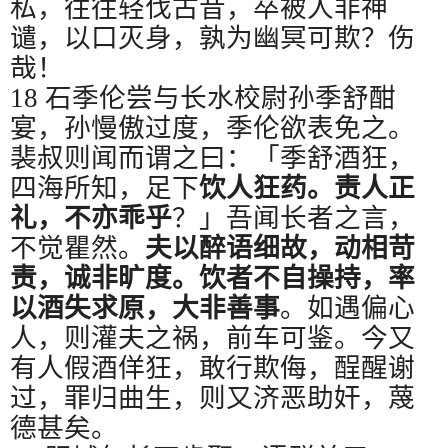
私，往往轻伐古昔，卒被人非神
谴，以口灭身，孰为幽冥可欺？伤
哉！
18
石季伦尝与长水校尉孙季舒酣
宴，孙慢傲过度，季伦欲表免之。
裴叔则闻而谓之曰：「季舒酒狂，
四海所知，足下
饮人狂药。责人正
礼，不亦乖乎
？」吾闻长者之言，
不觉瞿然。
夫以醉语细故，动相苛
责，诚非旷度。饮者不自操持，率
以酒失求原，大非善事
。如遇偏心
人，则灌夫之祸，前车可鉴。今又
有人假酒佯狂，敢行欺侮，酲醒谢
过，罪归曲生，则又济恶助奸，蔑
德甚矣。