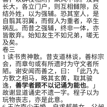
长大，各立门户，则互相雠隙，反
结外姓，以为强辅。恐其室人，是
自翦其羽翼，而假人为重者，卒生
祸乱。而昔之强辅，终非一体，亦
皆散弃。始知友生不如兄弟，嗟无
及矣。
卷三
1
读书贵神散。昔支道林谈，善标宗
会，而章句或有所遗时为守文者所
陋。谢安闻而善之，曰：「此乃九
方歅之相马，略其玄黄，取其骏
逸，
善学者顾不以记诵为能也
。」
故谢显道诵史不遗一字。程子以为
玩物丧志，亦是此意。
6
王汝南少无婚，自求郝普女，父昶