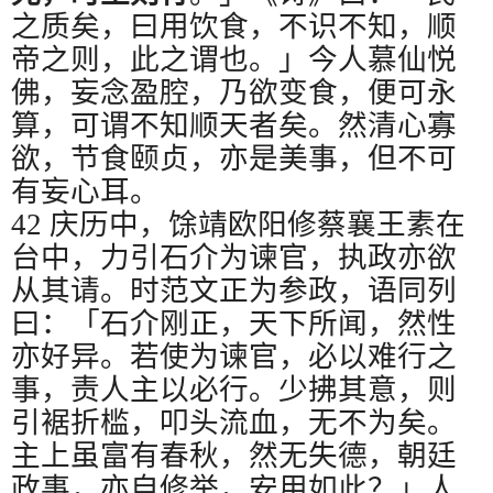
之质矣，曰用饮食，不识不知，顺
帝之则，此之谓也。」今人慕仙悦
佛，妄念盈腔，乃欲变食，便可永
算，可谓不知顺天者矣。然清心寡
欲，节食颐贞，亦是美事，但不可
有妄心耳。
42
庆历中，馀靖欧阳修蔡襄王素在
台中，力引石介为谏官，执政亦欲
从其请。时范文正为参政，语同列
曰：「石介刚正，天下所闻，然性
亦好异。若使为谏官，必以难行之
事，责人主以必行。少拂其意，则
引裾折槛，叩头流血，无不为矣。
主上虽富有春秋，然无失德，朝廷
政事，亦自修举，安用如此？」人