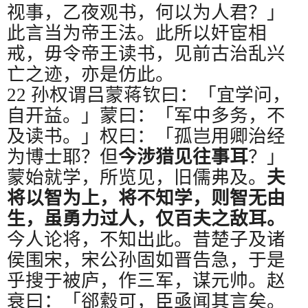
视事，乙夜观书，何以为人君？」
此言当为帝王法。此所以奸宦相
戒，毋令帝王读书，见前古治乱兴
亡之迹，亦是仿此。
22
孙权谓吕蒙蒋钦曰：「宜学问，
自开益。」蒙曰：「军中多务，不
及读书。」权曰：「孤岂用卿治经
为博士耶？但
今涉猎见往事耳
？」
蒙始就学，所览见，旧儒弗及。
夫
将以智为上，将不知学，则智无由
生，虽勇力过人，仅百夫之敌耳。
今人论将，不知出此。昔楚子及诸
侯围宋，宋公孙固如晋告急，于是
乎搜于被庐，作三军，谋元帅。赵
衰曰：「郤縠可，臣亟闻其言矣。