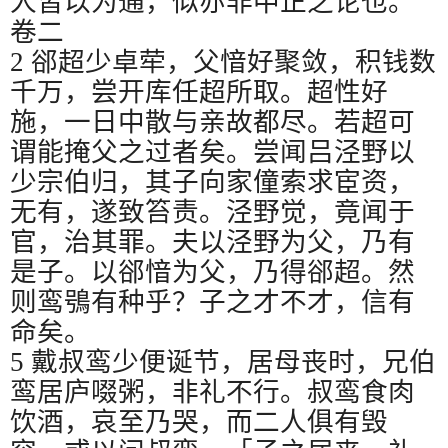
人皆以为通，似亦非中正之论也。
卷二
2
郤超少卓荦，父愔好聚敛，积钱数
千万，尝开库任超所取。超性好
施，一日中散与亲故都尽。若超可
谓能掩父之过者矣。尝闻吕泾野以
少宗伯归，其子向家僮索求宦资，
无有，遂致笞责。泾野觉，竟闻于
官，治其罪。夫以泾野为父，乃有
是子。以郤愔为父，乃得郤超。然
则鸾鴞有种乎？子之才不才，信有
命矣。
5
戴叔鸾少便诞节，居母丧时，兄伯
鸾居庐啜粥，非礼不行。叔鸾食肉
饮酒，哀至乃哭，而二人俱有毁