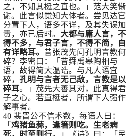
之，不知其梃之直也。」范大笑惭
谢。此言似觉知大体者。尝见达官
分置下人，语多不详，及其失误加
责，亦已后时。
大都与庸人言，不
得不多，与君子言，不得不简，自
有详略耳。
昔张茂先问孔明言教何
碎？李密曰：「昔舜禹皋陶相与
语，故得简大温诰。与凡人语宜
碎，
孔明与言者无己敌，言教是以
碎耳
。」茂先大善其对，此真得君
子之心。若直梃者，所谓下人强作
解事者。
40
裴晋公不信术数，每语人曰：
「
鸡猪鱼蒜，逢箸则吃。生老病
死，时至则行
。」《诗》曰：「民