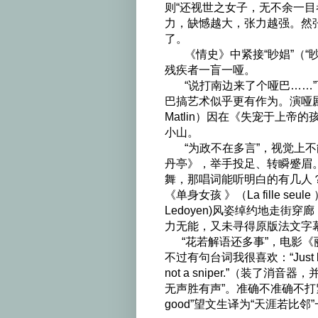
则“还视世之女子，无不余一目
力，缺憾越大，张力越强。然
了。
《情史》中紧接“眇娼”（“眇
残疾者一盲一哑。
“说打南边来了个哑巴……”
巴搞艺术似乎更有作为。演哑剧
Matlin）因在《失宠于上
小山。
“为政不在多言”，视觉上不
丹亭》，举手投足、转瞬蹙眉
舞，那唱词能听明白的有几人
《单身女孩 》（La fille seul
Ledoyen)风姿绰约地走街穿廊，登堂入
力无能，又未寻得原版法文字
“花若解语还多事”，电影《丽人行》（
不过有句台词我很喜欢：“Just because
not a sniper.”（装
无声胜有声”。准确不准确不打紧，
good”望文生译为“天涯若比邻