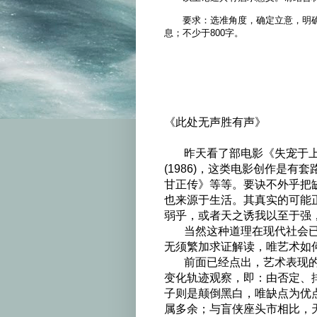
要求：选准角度，确定立意，明确
息；不少于800字。
《此处无声胜有声》
昨天看了部电影《失宠于上帝的孩子们》
(1986)，这类电影创作是
甘正传》等等。要诀不外乎把
也来源于生活。其真实的可能
弱乎，或者天之诱我以至于强，
当然这种道理在现代社会已
无须繁加求证解读，唯艺术如
前面已经点出，艺术表现的
变化轨迹观察，即：由否定、
子则是颠倒黑白，唯缺点为优
属多余；与盲侠座头市相比，天