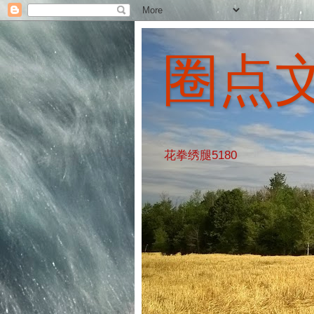
圈点
花拳绣腿5180