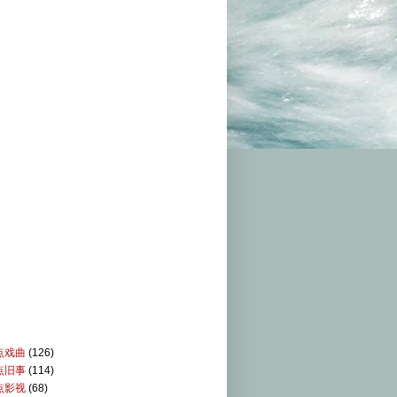
点戏曲
(126)
点旧事
(114)
点影视
(68)