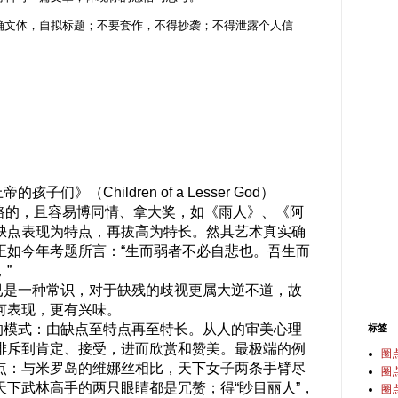
文体，自拟标题；不要套作，不得抄袭；不得泄露个人信
（Children of a Lesser God）
有套路的，且容易博同情、拿大奖，如《雨人》、《阿
缺点表现为特点，再拔高为特长。然其艺术真实确
正如今年考题所言：“生而弱者不必自悲也。吾生而
”
是一种常识，对于缺残的歧视更属大逆不道，故
何表现，更有兴味。
模式：由缺点至特点再至特长。从人的审美心理
标签
排斥到肯定、接受，进而欣赏和赞美。最极端的例
圈
点：与米罗岛的维娜丝相比，天下女子两条手臂尽
圈
下武林高手的两只眼睛都是冗赘；得“眇目丽人”，
圈