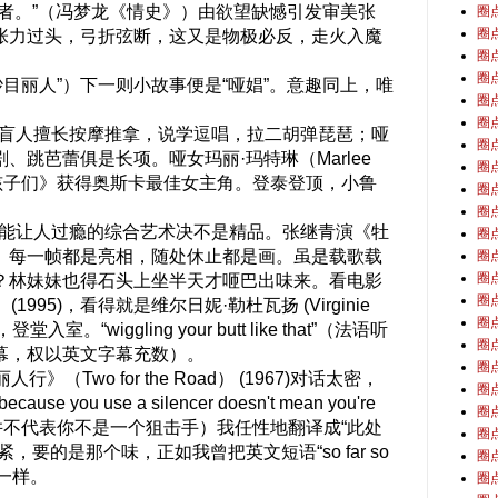
者。”（冯梦龙《情史》）由欲望缺憾引发审美张
圈
圈
张力过头，弓折弦断，这又是物极必反，走火入魔
圈
圈
目丽人”）下一则小故事便是“哑娼”。意趣同上，唯
圈
圈
盲人擅长按摩推拿，说学逗唱，拉二胡弹琵琶；哑
圈
、跳芭蕾俱是长项。哑女玛丽·玛特琳（Marlee
圈
帝的孩子们》获得奥斯卡最佳女主角。登泰登顶，小鲁
圈
圈
能让人过瘾的综合艺术决不是精品。张继青演《牡
圈
。每一帧都是亮相，随处休止都是画。虽是载歌载
圈
圈
？林妹妹也得石头上坐半天才咂巴出味来。看电影
圈
e ）(1995)，看得就是维尔日妮·勒杜瓦扬 (Virginie
圈
室。“wiggling your butt like that”（法语听
圈
幕，权以英文字幕充数）。
圈
Two for the Road） (1967)对话太密，
圈
 you use a silencer doesn't mean you're
圈
了消音器，并不代表你不是一个狙击手）我任性地翻译成“此处
圈
要的是那个味，正如我曾把英文短语“so far so
圈
”一样。
圈