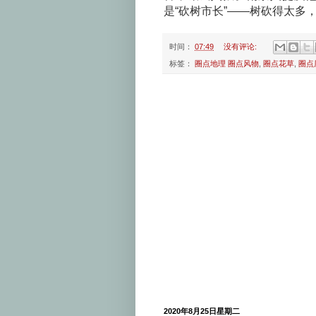
是“砍树市长”——树砍得太多
时间：
07:49
没有评论:
标签：
圈点地理 圈点风物
,
圈点花草
,
圈点
2020年8月25日星期二