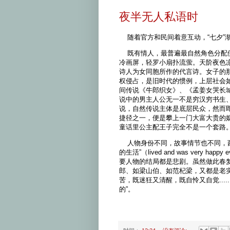
夜半无人私语时
随着官方和民间着意互动，“七夕”渐
既有情人，最普遍最自然角色分配便
冷画屏，轻罗小扇扑流萤。天阶夜色
诗人为女同胞所作的代言诗。女子的
权侵占，是旧时代的惯例，上层社会
间传说《牛郎织女》、《孟姜女哭长
说中的男主人公无一不是穷汉穷书生
说，自然传说主体是底层民众，然而
捷径之一，便是攀上一门大富大贵的
童话里公主配王子完全不是一个套路
人物身份不同，故事情节也不同，西
的生活”（lived and was very 
要人物的结局都是悲剧。虽然做此春梦
郎、如梁山伯、如范杞梁，又都是老
苦，既迷狂又清醒，既自怜又自觉...
的”。