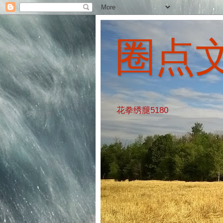
圈点
花拳绣腿5180