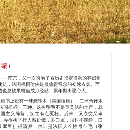
新编）
——南京，又一次扮演了被历史指定扮演的弃妇角
建筑，法国梧桐仿佛是最值得留念的初嫁衣裳。而
图也总被果粉当成月经贴，累年抛出恶心人。
物书上说有一球悬铃木（美国梧桐）、二球悬铃木
法国梧桐）三种。这树明明不是英美法的土产，就
帝国主义阵营，实在有点冤枉。后来，又杂交又串
，弄得树下行人戴护镜，遮口罩，眼也不能睁，口
又哪里扯得清爽，估计是法国人个性最乍毛（张