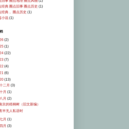
点旧事 圈点地理 圈点风物
(1)
点经典 圈点旧事 圈点历史
(1)
点经典， 圈点历史
(1)
篇小说
(1)
档
26
(2)
25
(1)
24
(22)
23
(7)
22
(4)
21
(6)
20
(13)
十二月
(3)
十月
(1)
八月
(2)
南京的梧桐树（旧文新编）
夜半无人私语时
七月
(1)
四月
(3)