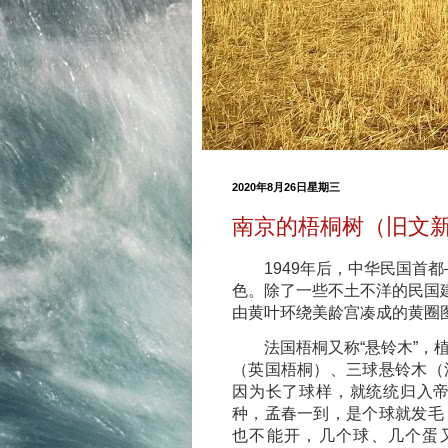
2020年8月26日星期三
南京的梧桐树（旧文
1949年后，中华民国首都
色。除了一些不土不洋的民国
由黄叶环绕美龄宫凑成的黄圈
法国梧桐又称“悬铃木”，植
（英国梧桐）、三球悬铃木（
因为长了球样，就统统归入
种，孟春一到，是个球就发毛
也不能开，几个球、几个蛋