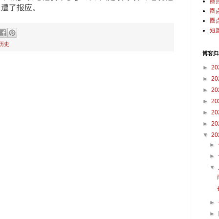
圈
，遭了报应。
圈
圈
短
历史
博客归
►
20
►
20
►
20
►
20
►
20
►
20
▼
20
►
►
▼
►
►