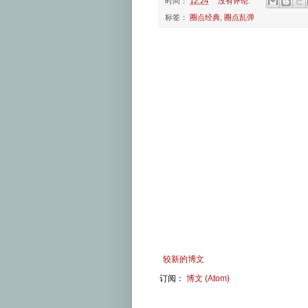
时间：
12:24
没有评论:
标签：
圈点经典
,
圈点乱弹
较新的博文
订阅：
博文 (Atom)