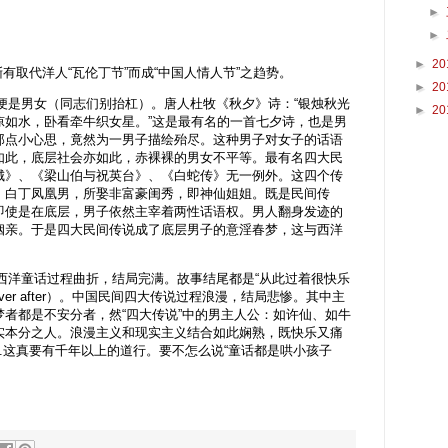
►
►
►
20
有取代洋人“瓦伦丁节”而成“中国人情人节”之趋势。
►
20
是男女（同志们别抬杠）。唐人杜牧《秋夕》诗：“银烛秋光
►
20
凉如水，卧看牵牛织女星。”这是最有名的一首七夕诗，也是男
那点小心思，竟然为一男子描绘殆尽。这种男子对女子的话语
如此，底层社会亦如此，赤裸裸的男女不平等。最有名四大民
城》、《梁山伯与祝英台》、《白蛇传》无一例外。这四个传
、白丁凤凰男，所娶非富豪闺秀，即神仙姐姐。既是民间传
即使是在底层，男子依然主宰着两性话语权。男人翻身发迹的
姻亲。于是四大民间传说成了底层男子的意淫春梦，这与西洋
。
洋童话过程曲折，结局完满。故事结尾都是“从此过着很快乐
happy ever after）。中国民间四大传说过程浪漫，结局悲惨。其中主
者都是不安分者，然“四大传说”中的男主人公：如许仙、如牛
实本分之人。浪漫主义和现实主义结合如此娴熟，既快乐又痛
...这真要有千年以上的道行。要不怎么说“童话都是哄小孩子