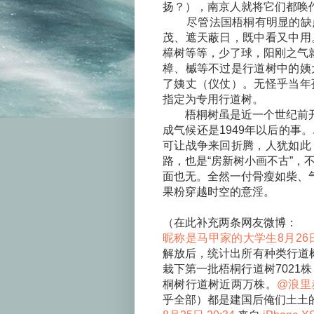
扬？），南京人就将它们都唤作
尽管法国梧桐有明显的缺点
茂、遮天蔽日，既中看又中用
樟树等等，少了球，阳刚之气就
樟、槭等不过是行道树中的姨
了姨丈（仪仗）。无怪乎当年
指定为专用行道树。
梧桐树虽是近一个世纪前开始
成气候还是1949年以后的事
可让战争来回折腾，人犹如此
路，也是“房新树小画不古”，
面也无。全然一付骨瘦如柴、气
果粉穿越时空的意淫。
（在此补充两条网友微博：
昵称是马甲家的大学生
8月26日
解放后，统计出所有种类行道树
栽下第一批梧桐行道树7021
桐树行道树近两万株。
@浪里
乎全部）都是建国后俺们土土的不