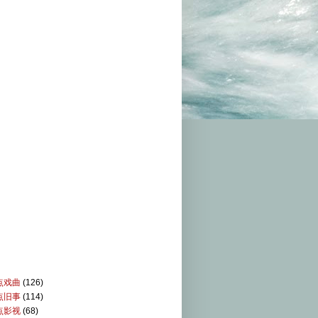
点戏曲
(126)
点旧事
(114)
点影视
(68)