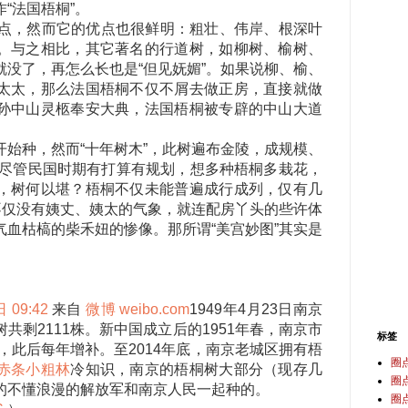
“法国梧桐”。
，然而它的优点也很鲜明：粗壮、伟岸、根深叶
。与之相比，其它著名的行道树，如柳树、榆树、
没了，再怎么长也是“但见妩媚”。如果说柳、榆、
太太，那么法国梧桐不仅不屑去做正房，直接就做
孙中山灵柩奉安大典，法国梧桐被专辟的中山大道
种，然而“十年树木”，此树遍布金陵，成规模、
。尽管民国时期有打算有规划，想多种梧桐多栽花，
，树何以堪？梧桐不仅未能普遍成行成列，仅有几
不仅没有姨丈、姨太的气象，就连配房丫头的些许体
血枯槁的柴禾妞的惨像。那所谓“美宫妙图”其实是
 09:42
来自
微博 weibo.com
1949年4月23日南京
共剩2111株。新中国成立后的1951年春，南京市
标签
株，此后每年增补。至2014年底，南京老城区拥有梧
圈
赤条小粗林
冷知识，南京的梧桐树大部分（现存几
圈
懂浪漫的解放军和南京人民一起种的。 ​​​​
圈