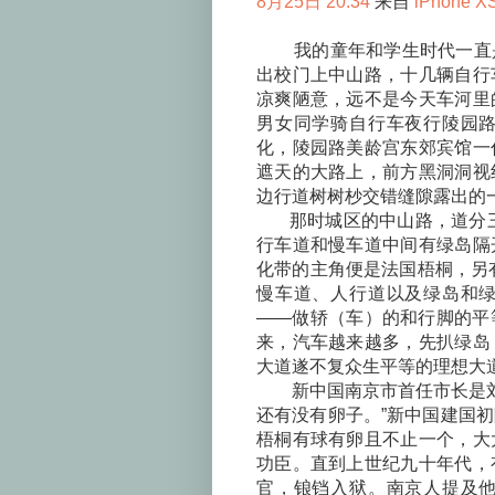
8月25日 20:34
来自
iPhone X
我的童年和学生时代一直是
出校门上中山路，十几辆自行
凉爽陋意，远不是今天车河里
男女同学骑自行车夜行陵园
化，陵园路美龄宫东郊宾馆一
遮天的大路上，前方黑洞洞视
边行道树树杪交错缝隙露出的
那时城区的中山路，道分三
行车道和慢车道中间有绿岛隔
化带的主角便是法国梧桐，另
慢车道、人行道以及绿岛和
——做轿（车）的和行脚的平
来，汽车越来越多，先扒绿岛
大道遂不复众生平等的理想大
新中国南京市首任市长是刘伯
还有没有卵子。”新中国建国
梧桐有球有卵且不止一个，大
功臣。直到上世纪九十年代，
官，锒铛入狱。南京人提及