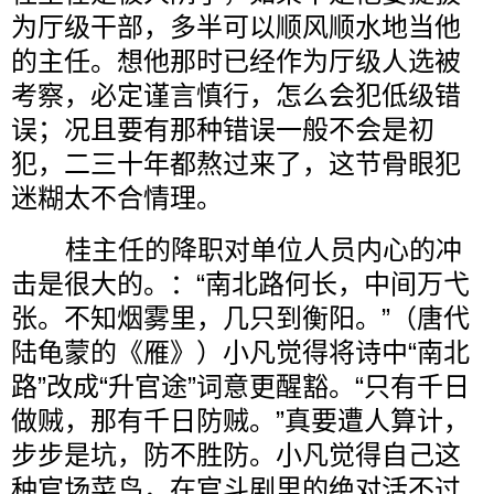
为厅级干部，多半可以顺风顺水地当他
的主任。想他那时已经作为厅级人选被
考察，必定谨言慎行，怎么会犯低级错
误；况且要有那种错误一般不会是初
犯，二三十年都熬过来了，这节骨眼犯
迷糊太不合情理。
桂主任的降职对单位人员内心的冲
击是很大的。：“南北路何长，中间万弋
张。不知烟雾里，几只到衡阳。”（唐代
陆龟蒙的《雁》）小凡觉得将诗中“南北
路”改成“升官途”词意更醒豁。“只有千日
做贼，那有千日防贼。”真要遭人算计，
步步是坑，防不胜防。小凡觉得自己这
种官场菜鸟，在官斗剧里的绝对活不过