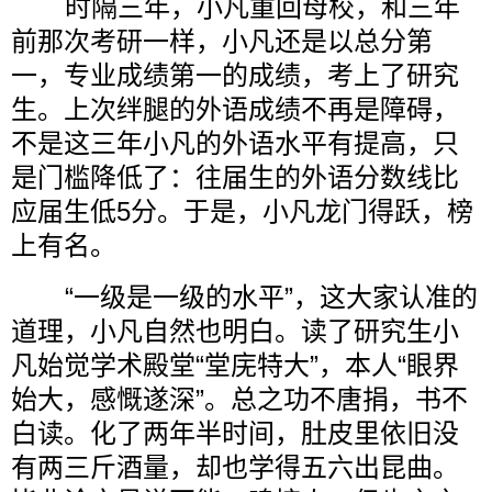
时隔三年，小凡重回母校，和三年
前那次考研一样，小凡还是以总分第
一，专业成绩第一的成绩，考上了研究
生。上次绊腿的外语成绩不再是障碍，
不是这三年小凡的外语水平有提高，只
是门槛降低了：往届生的外语分数线比
应届生低
5
分。于是，小凡龙门得跃，榜
上有名。
“一级是一级的水平”，这大家认准的
道理，小凡自然也明白。读了研究生小
凡始觉学术殿堂“堂庑特大”，本人“眼界
始大，感慨遂深”。总之功不唐捐，书不
白读。化了两年半时间，肚皮里依旧没
有两三斤酒量，却也学得五六出昆曲。