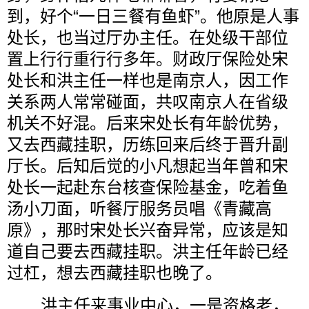
到，好个“一日三餐有鱼虾”。他原是人事
处长，也当过厅办主任。在处级干部位
置上行行重行行多年。财政厅保险处宋
处长和洪主任一样也是南京人，因工作
关系两人常常碰面，共叹南京人在省级
机关不好混。后来宋处长有年龄优势，
又去西藏挂职，历练回来后终于晋升副
厅长。后知后觉的小凡想起当年曾和宋
处长一起赴东台核查保险基金，吃着鱼
汤小刀面，听餐厅服务员唱《青藏高
原》，那时宋处长兴奋异常，应该是知
道自己要去西藏挂职。洪主任年龄已经
过杠，想去西藏挂职也晚了。
洪主任来事业中心，一是资格老，