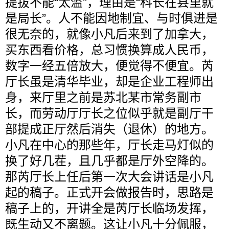
提拔不能“太滥”，理由是“科长在县里就
是局长”。人不能因地制宜、与时俱进是
很无奈的，就像小凡后来到了加拿大，
买东西看价格，总习惯换算成人民币，
数字一经五倍放大，便觉得不便宜。芮
厅长虽是清华毕业，却是企业工程师出
身，来厅里之前是苏北某市常务副市
长，而劳动厅厅长之位似乎就是副厅干
部提成正厅然后消失（退休）的地方。
小凡在中心的那些年，厅长走马灯似的
换了好几茬，且几乎都是厅外空降的。
那芮厅长上任后第一次大会讲话是小凡
起的稿子。正式开会做报告时，思路是
稿子上的，开讲全是芮厅长临场发挥，
既生动又不离题。这让小凡十分佩服，