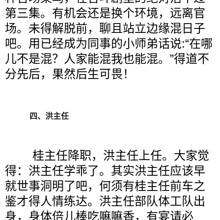
第三集。有机会还是换个环境，远离官
场。未得解脱前，聊且站立边缘混日子
吧。用已经成为同事的小师弟话说
:
“在哪
儿不是混？人家能混我也能混。”得道不
分先后，果然后生可畏！
四、洪主任
桂主任降职，洪主任上任。大家觉
得：洪主任学乖了。其实洪主任应该早
就世事洞明了吧，何须有桂主任前车之
鉴才得人情练达。洪主任部队体工队出
身，身体倍儿棒吃嘛嘛香，有宴请必