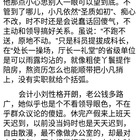
他那点小心思别人一眼可以望到底。不
管到了哪儿，小凡依然“圣质如初”、痴心
不改，时不时还是会说蠢话回傻气，不
主动和领导搞好关系。虽说：“不跑不
送，原地不动。”只是科员提拔成科长，
在“处长一操场，厅长一礼堂”的省级单位
是可以雨露均沾的，就像粗使丫鬟提作
陪房，熬资历怎么也能顺带把小凡捎
上，没有实职就给个括弧。
会计小刘性格开朗，老公钱多路
广，她似乎也是个不看领导眼色，不在
乎群众议论的傻妞。休完产假来上班天
天迟到，以前没当妈时也是天天迟到，
自由散漫，最不像做办公室的，却最对