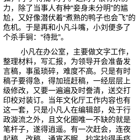
力，除了当事人有种“妾身未分明”的尴
尬，又好像潜伏着“煮熟的鸭子也会飞”的
危机。于是再和小凡斗嘴，小刘便多了
个杀手锏：“待批”。
小凡在办公室，主要做文字工作，
整理材料，写汇报，为领导开会准备发
言稿，事虽琐碎，难度不高。只是有时
稿子要得急，得加班赶稿，一经层层上
级修改，又要一遍遍及时誊清，送交打
印校对装订。当年文化厅工作内容也有
这一套，只是小凡人在编辑部，处于行
政漩流之外，且文化圈唯一不缺的就是
笔杆子，遂得逍遥。有一次赶会，连夜
起稿、改稿，通宵不眠，抄字抄得手痉