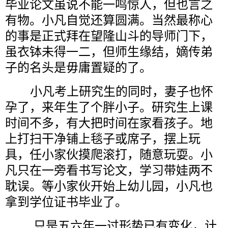
毕业论文虽说不能一鸣惊人，但也言之
有物。小凡自觉还算圆满。当然最称心
的事是正式拜在望隆山斗的导师门下，
虽衣钵未得一二，但师生缘结，嫡传弟
子的名头是毋庸置疑的了。
小凡考上研究生的同时，妻子也怀
孕了，来年生了个胖小子。研究生上课
时间不多，有大把时间在家看孩子。地
上打扫干净铺上毯子或席子，摆上玩
具，任小家伙摸爬滚打，随意玩耍。小
凡只在一旁看书写论文，学习带娃两不
耽误。等小家伙开始上幼儿园，小凡也
拿到学位证书毕业了。
只是五六年一过形势已有变化，计