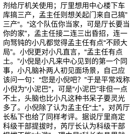
剂给厅机关使用；厅里想用中心楼下车
库搞三产，孟主任则想关起门来自己搞”
三产“。“这个队伍你当家，可是厅长要当
你的家”，孟主任接二连三出昏招，连一
向驽钝的小凡都觉得孟主任有点“不顾大
局”。小倪更对小凡直言，“孟主任有点
土。”小倪是小凡来中心见到的第一个同
事，小凡脑补两人初见面场景，自己应
该问一句：“您是小倪吧？”于是平常戏称
小倪为“小泥巴”，可是“小泥巴”非但一点
不土，头脑也比小凡这种书呆子要灵光
多了。小倪除了认为孟主任“土”，对芮厅
长私下也给了同样考评。据说厅里商定
科级干部提拔时，芮厅长认为科级干部