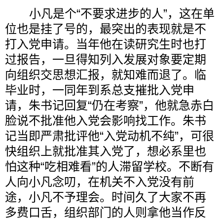
小凡是个“不要求进步的人”，这在单
位也是挂了号的，最突出的表现就是不
打入党申请。当年他在读研究生时也打
过报告，一旦得知列入发展对象要定期
向组织交思想汇报，就知难而退了。临
毕业时，一同年到系总支摧批入党申
请，朱书记回复“仍在考察”，他就急赤白
脸说不批准他入党会影响找工作。朱书
记当即严肃批评他“入党动机不纯”，可很
快组织上就批准其入党了，想必系里也
怕这种“吃相难看”的人滞留学校。不断有
人向小凡念叨，在机关不入党没有前
途，小凡不予理会。时间久了大家不再
多费口舌，组织部门的人则拿他当作反