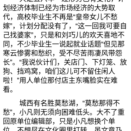
划经济体制已经为市场经济的大势取
代，高校毕业生不再是“皇帝女儿不愁
嫁”，计划分配没有了，“这一回我可要自
己找婆家”，只是和刘巧儿的欢天喜地不
同，不少毕业生一说起就业话题“但见那
寒云惨雾和愁织，受不尽苦雨凄风带怨
长”。“我说伙计们，关店门、下灯笼、放
狗、挡鸡窝，咱们这儿可不留住闲人
啦！”用人单位那付店主东嘴脸实在难
看。
城西有名胜莫愁湖，“莫愁那得不
愁”，小凡则无须向困难低头。大不了重
回原单位编辑部，只是小凡想换个单
位，不想尽在文化圈里打转。虽文章乃