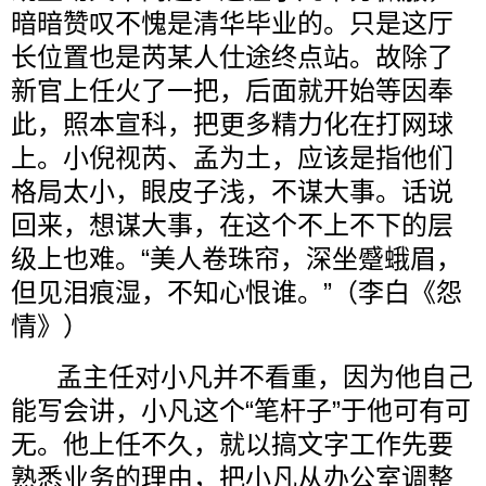
暗暗赞叹不愧是清华毕业的。只是这厅
长位置也是芮某人仕途终点站。故除了
新官上任火了一把，后面就开始等因奉
此，照本宣科，把更多精力化在打网球
上。小倪视芮、孟为土，应该是指他们
格局太小，眼皮子浅，不谋大事。话说
回来，想谋大事，在这个不上不下的层
级上也难。“美人卷珠帘，深坐蹙蛾眉，
但见泪痕湿，不知心恨谁。”（李白《怨
情》）
孟主任对小凡并不看重，因为他自己
能写会讲，小凡这个“笔杆子”于他可有可
无。他上任不久，就以搞文字工作先要
熟悉业务的理由，把小凡从办公室调整