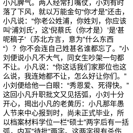
小凡脾气。两人经常打嘴仗，小刘有时
落了下风，就以万能金句“你才是”还击，
小凡说：“你老公姓浦，你姓刘，你应该
叫‘浦刘氏’，这‘倪蔡氏（你才是）’是‘甚
呢稿子’（苏北方言，意为”什么东西
“）？你不会连自己姓甚名谁都忘了。”小
刘便说小凡不大气，同女生吵架一句都
不让。小凡说：“你这话我们家那位也这
么说，我连她都不让，怎么好让你们。”
小刘便给他一白眼：“秀恩爱、死得快。”
这回小凡升职批文又见括弧，小刘十分
开心，揭出小凡的老黄历：小凡那年愚
人节来中心报到时，尚未正式毕业，所
以档案材料学位一栏“硕士”两字后有一括
弧，内写”待批”两字。这两字很有杀伤