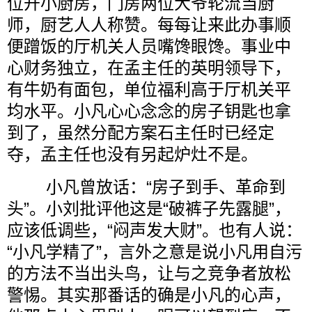
位开小厨房，门房两位大爷轮流当厨
师，厨艺人人称赞。每每让来此办事顺
便蹭饭的厅机关人员嘴馋眼馋。事业中
心财务独立，在孟主任的英明领导下，
有牛奶有面包，单位福利高于厅机关平
均水平。小凡心心念念的房子钥匙也拿
到了，虽然分配方案石主任时已经定
夺，孟主任也没有另起炉灶不是。
小凡曾放话：“房子到手、革命到
头”。小刘批评他这是“破裤子先露腿”，
应该低调些，“闷声发大财”。也有人说：
“小凡学精了”，言外之意是说小凡用自污
的方法不当出头鸟，让与之竞争者放松
警惕。其实那番话的确是小凡的心声，