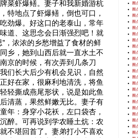
牌菜虾爆鳝。妻子和我新婚游杭
圈
圈
，特地点了虾爆鳝，倒也可口，
圈
吃劲爆。好这口的老泰山，常年
圈
圈
味道、这思念会日渐强烈吧！就
圈
圈
思”，浓浓的乡愁增益了食材的鲜
圈
同乡，她到山西后就一直水土不
圈
圈
南京的时候，有次弄到几条刀
圈
我们长大后少有机会见识，自然
圈
圈
正好在家，很麻利地清洗，将鱼
圈
圈
轻轻撕成燕尾形状，说是如此鱼
圈
后清蒸，果然鲜嫩无比。妻子有
圈
圈
童年：身穿小花袄，左口袋杏，
圈
沉醉。可再说到学农睡土炕：农
圈
圈
就不堪回首了。妻弟打小不喜欢
圈