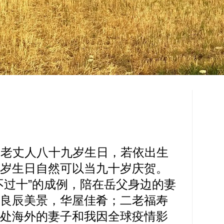
丈人八十九岁生日，若依出生
岁生日自然可以当九十岁庆贺。
不过十”的成例，陪在岳父身边的妻
良辰美景，华屋佳肴；二老福寿
处海外的妻子和我因全球疫情影