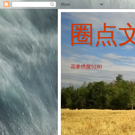
圈点
花拳绣腿5180