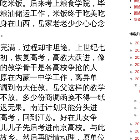
圈
吃米饭。后来考上粮食学院，毕
圈
粮油储运工作，米饭终于吃美吃
圈
短
身在山西，岳家老老少少心心念
。
博客归
►
20
满，过程却非坦途。上世纪七
►
20
初，恢复高考，高教大跃进，像
►
20
►
20
的教学骨干是各高校争抢的人
►
20
原在内蒙一中学工作，离异单
▼
20
▼
调到南大任教。岳父这样的教学
不放。多少份商调函换不得一纸
►
迟无果。南迁计划只能分头进
►
►
高考，回到江苏。好在儿女争
►
20
儿儿子先后考进南京高校。与此
►
20
故乡。然后再晓情动理，原单位
►
20