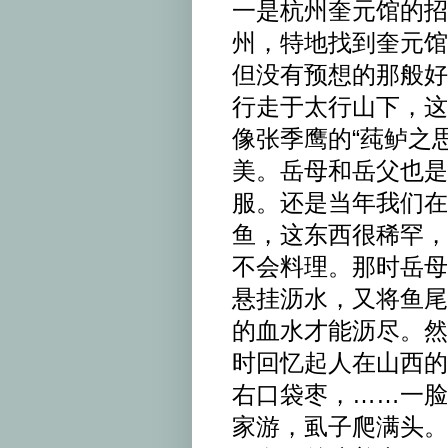
一是杭州奎元馆的招
州，特地找到奎元馆
但没有预想的那般好
行走于太行山下，这
像张季鹰的“莼鲈之
美。岳母和岳父也是
服。还是当年我们在
鱼，这东西很稀罕，
不会料理。那时岳母
悬挂沥水，又将鱼尾
的血水才能沥尽。然
时回忆起人在山西的
右口袋枣，……一脸
家游，虱子爬满头。