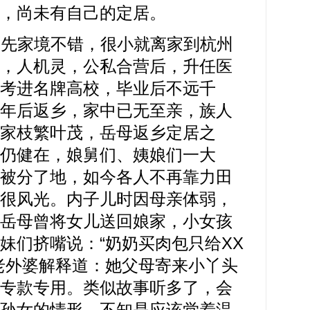
，尚未有自己的定居。
家境不错，很小就离家到杭州
，人机灵，公私合营后，升任医
考进名牌高校，毕业后不远千
年后返乡，家中已无至亲，族人
家枝繁叶茂，岳母返乡定居之
仍健在，娘舅们、姨娘们一大
被分了地，如今各人不再靠力田
很风光。内子儿时因母亲体弱，
岳母曾将女儿送回娘家，小女孩
妹们挤嘴说：“奶奶买肉包只给XX
老外婆解释道：她父母寄来小丫头
专款专用。类似故事听多了，会
孙女的情形，不知是应该觉着温