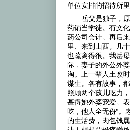
单位安排的招待所里
岳父是独子，原先
药铺当学徒。有文化
药公司会计。再后来
里、来到山西。几十
也疏离得很。我岳母
际，妻子的外公外婆
淘。上一辈人土改时
谋生。各有故事，都
照顾两个孩儿吃力，
甚得她外婆宠爱。表
吃，他人全无份”。
的生活费，肉包钱属
让人想起贾母疼爱外