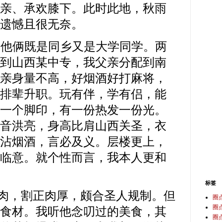
亲、承欢膝下。此时此地，秋雨
遗憾且很无奈。
俩既是同乡又是大学同学。两
到山西某中专，我父亲分配到南
亲身量不高，好烟酒好打麻将，
排辈升职。玩有伴，学有侣，能
一个脚印，有一份热发一份光。
音洪亮，身高比肩山西关圣，衣
沾烟酒，言必及义。层楼更上，
临意。就个性而言，我本人更和
标签
，割正肉厚，颇合圣人规制。但
圈
圈
食材。我听他念叨过的美食，其
圈