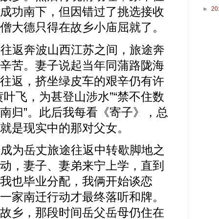
成功南下，但因错过了挑选接收
►
20
僧大德只得在故乡小庙屈就了。
返奔波山西江苏之间，旅途奔
辛苦。妻子说起当年同蒲路陇海
往返，挤坐绿皮车的艰辛仍有许
黄叶飞，为甚登山涉水”“禁不住数
南归”。此后我每看《寄子》，总
就是现实中的那对父女。
为岳丈旅途往返中转歇脚地之
动，妻子、妻弟来宁上学，直到
我也毕业分配，我俩开始谈恋
一家南迁行动才最终落听和牌。
故乡，那段时间岳父岳母仍住在