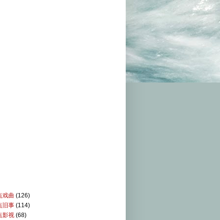
点戏曲
(126)
点旧事
(114)
点影视
(68)