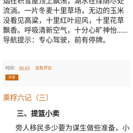
烟在积雪屋顶上飘荡，湖水在绿荫尽处
流淌。一片冬麦十里草场，无边的玉米
没看见高粱，十里红叶迎风，十里花草
飘香。呼吸清新空气，十分心旷神怡......
导航提示：专心驾驶，前有停牌。
时间：
08:43
没有评论:
共享
乘桴六记（三）
三、提篮小卖
旁人移民多少要为谋生做些准备，小