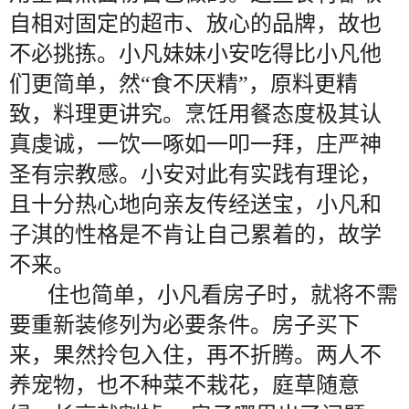
自相对固定的超市、放心的品牌，故也
不必挑拣。小凡妹妹小安吃得比小凡他
们更简单，然“食不厌精”，原料更精
致，料理更讲究。烹饪用餐态度极其认
真虔诚，一饮一啄如一叩一拜，庄严神
圣有宗教感。小安对此有实践有理论，
且十分热心地向亲友传经送宝，小凡和
子淇的性格是不肯让自己累着的，故学
不来。
住也简单，小凡看房子时，就将不需
要重新装修列为必要条件。房子买下
来，果然拎包入住，再不折腾。两人不
养宠物，也不种菜不栽花，庭草随意