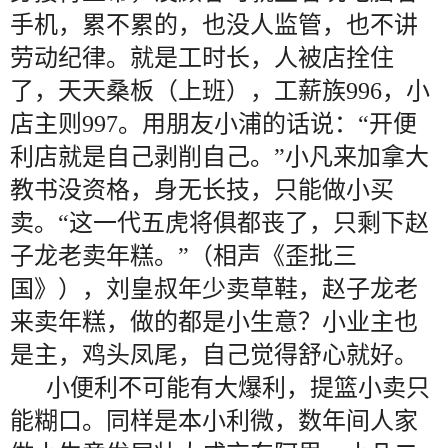
手机，累不累的，也没人监管，也不讲
劳动纪律。就是工时长，人被店拴住
了，天天桑板（上班），工薪族996，小
店主则997。用朋友小浦的话说：“开便
利店就是自己剥削自己。”小凡来加拿大
教书没资格，身无长技，只能做小买
卖。“这一代五虎将俱都丧了，只剩下赵
子龙老卖年糕。”（相声《歪批三
国》），刘皇叔年少卖草鞋，赵子龙老
来卖年糕，做的都是小生意？小业主也
是主，鸡头凤尾，自己觉得舒心就好。
小便利不可能有大爆利，提篮小卖只
能糊口。同样是本小利微，数年间人家