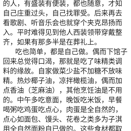
的人，有盛装有便装，都也随意，才知
自己庄重过头，自己找罪受。后来再去
看歌剧、听音乐会也就穿个夹克昂扬而
入。平时难得见到他人西装领带穿戴整
齐，如果有那多半是在葬礼上。
吃也简单，都是自己做。偶而下馆子
回来总觉得口渴，那就是吃了味精类调
料的缘故。自家做菜少盐不加糖不放味
精。热炒椰子油，凉拌橄榄油，偶而加
点香油（芝麻油），其他烹饪油是不用
的。中午多吃意面，晚饭吃米饭，早餐
喝粥吃鸡蛋吃点心，肉蛋是全自然的，
点心如面包、馒头、花卷之类多为子淇
用全自然面粉自已做的。这些食材都取