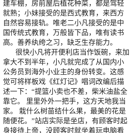
建车棚，房前屋后植花种菜，都是驾轻
就熟；小妹接受的是西式教育，来西方
自然容易接轨。唯老二小凡接受的是中
国传统式教育，万般皆下品，唯有读书
高。善养纨绔之习，缺乏生存能力。
很快小凡将开便利店当作饭碗，来加
拿大不到半年，小凡就完成了从国内小
公务员到海外小业主的身份转变。这感
觉可将样板戏《红灯记》唱词改编后描
述一下：“提篮小卖也不差，柴米油盐全
靠它。 里里外外一把手，这方天地我当
家。 栽什么树苗结什么果，最美的花是
随便花。”站店实际是坐店，有顾客时起
身接待上帝，没顾客时就坐着玩电脑看