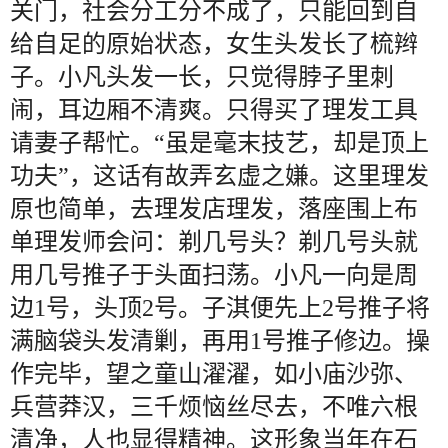
关门，社会分工分不成了，只能回到自
给自足的原始状态，女生头发长了梳辫
子。小凡头发一长，只觉得脖子里刺
闹，耳边厢不清爽。只得买了理发工具
请妻子帮忙。“虽是毫末技艺，却是顶上
功夫”，这话有故弄玄虚之嫌。这里理发
原也简单，去理发店理发，落座围上布
单理发师会问：剃几号头？剃几号头就
用几号推子于头面扫荡。小凡一向是周
边1号，头顶2号。子淇便先上2号推子将
满脑袋头发清剿，再用1号推子修边。操
作完毕，望之童山濯濯，如小庙沙弥、
兵营莽汉，三千烦恼丝尽去，不唯六根
清净，人也显得精神。这形象当年在石