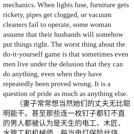
mechanics. When lights fuse, furniture gets
rickety, pipes get clogged, or vacuum
cleaners fail to operate, some woman
assume that their husbands will somehow
put things right. The worst thing about the
do-it-yourself game is that sometimes even
men live under the delusion that they can
do anything, even when they have
repeatedly been proved wrong. It is a
question of pride as much as anything else.
（妻子常常想当然她们的丈夫无比聪
明能干。甚至那些连一枚钉子都钉不直
的男人都被认为是天生的电工、木匠、
水管工和机械师。每当电灯保险丝烧