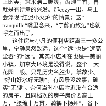
上的美，念来满口脆爽，齿颊生香，再
就是有诗意的兴发。那cozy一出，马上
会浮现”红泥小火炉“的情景；这”
tranquille“嘴里念来，“宁静而致远”也就
呼之而出了。
这住房与小凡的便利店距离三十多公
里，宁静果然致远，这个“远”也是“远高
尘嚣”的“远”。其实小店所在也是一美丽
小镇，加拿大环境是没得说，整个一大
花园一般。只是历史名胜少，掌故少。
“好山好水好无聊”，有风景没故事，确
实“无聊”。奈何当时小店附近没有合适
的房子，且同档次的房子房价要高上十
万，“腰缠十万贯，骑鹤下扬州”，省下