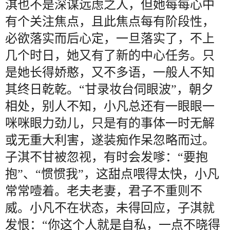
淇也不是深谋远虑之人，但她每每心中
有个关注焦点，且此焦点每有阶段性，
必欲落实而后心定，一旦落实了，不上
几个时日，她又有了新的中心任务。只
是她长得娇憨，又不多语，一般人不知
其终日乾乾。“甘录妆台伺眼波”，朝夕
相处，别人不知，小凡总还有一眼眼一
咪咪眼力劲儿，只是有的事体一时无解
或无重大利害，遂装痴作呆忽略而过。
子淇不甘被忽视，有时会发嗲：“要抱
抱”、“惯惯我”，这甜点喂得太快，小凡
常常噎着。老夫老妻，君子不重则不
威。小凡不在状态，未得回应，子淇就
发恨：“你这个人就是自私，一点不晓得