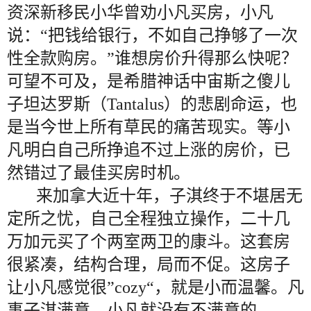
资深新移民小华曾劝小凡买房，小凡
说：“把钱给银行，不如自己挣够了一次
性全款购房。”谁想房价升得那么快呢？
可望不可及，是希腊神话中宙斯之傻儿
子坦达罗斯（Tantalus）的悲剧命运，也
是当今世上所有草民的痛苦现实。等小
凡明白自己所挣追不过上涨的房价，已
然错过了最佳买房时机。
来加拿大近十年，子淇终于不堪居无
定所之忧，自己全程独立操作，二十几
万加元买了个两室两卫的康斗。这套房
很紧凑，结构合理，局而不促。这房子
让小凡感觉很”cozy“，就是小而温馨。凡
事子淇满意，小凡就没有不满意的。