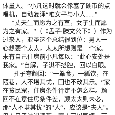
体量人。”小凡这时就会像塞了硬币的点
唱机，自动复诵“唯女子与小人......”
“丈夫生而愿为之有室，女子生而愿
为之有家。”（《孟子·滕文公下》）作为
过来人，亚圣这个总结很到位：男人一
心想要个太太，太太所想则是一个家。
未有自己住房前小凡每以：“此心安处是
我家。”自解，子淇不搭腔，回以白眼。
孔子夸颜回：“一箪食，一瓢饮，在
陋巷，人不堪其忧，回也不改其乐。”家
在贫民窟，住房条件肯定不怎么样。颜
回不在意住房条件差，颜太太则未必，
那“人不堪其忧”的”人“，应该是“夫人”。