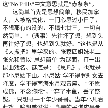
这”No Frills“中文意思就是”赤条条“。
这简单首先是思想简单，移民加拿
大，人被格式化，一门心思过小日子，
不想那有的没的，不搞七廿三，一切自
然简单。“（遇事）先往坏了想，想到头
再往好了想，也想到头就好。”这也是从
《大撒把》里学来的。张家四姐妹老二
张允和曾以“思想简单”为谜面，打一出
昆曲戏名。谜底是：《思凡》，也就是
那小尼姑下山。小尼姑“学不得罗刹女去
降魔，学不得南海水月观音座。“”不愿
成佛，不念弥陀“，“弃了木鱼，丢了铙
钹。”只想寻一个年少哥哥。当年小凡看
此戏，臆想美滋滋：身旁的子淇应是那