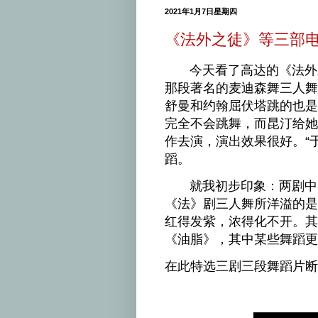
2021年1月7日星期四
《法外之徒》等三部
今天看了高达的《法外之徒》 B
那段著名的麦迪森舞三人舞
舒曼和约翰屈伏塔跳的也是
完全不会跳舞，而昆汀给她
作去演，演出效果很好。“
蹈。
就我初步印象：两剧中
《法》剧三人舞所洋溢的是
红得发紫，浓得化不开。其
《油脂》，其中某些舞蹈更
在此特选三剧三段舞蹈片断