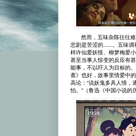
然而，五味杂陈往往难以
悲剧是苦涩的......。
样许仙爱妖怪、柳梦梅爱小鬼
甚至当事人惊变的反应有甚
能事，不以吓人为目标的。
斋》也好，故事里情爱中的
高论：“说妖鬼多具人情，
怕。”（鲁迅《中国小说的