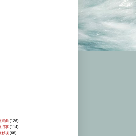
点戏曲
(126)
点旧事
(114)
点影视
(68)