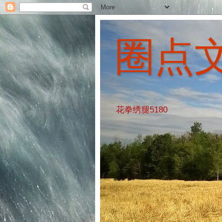
圈点
花拳绣腿5180