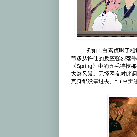
例如：白素贞喝了雄
节多从许仙的反应强烈落墨
《Spring》
中的五毛特技那
大煞风景。无怪网友对此调
真身都没晕过去。”（豆瓣短评 