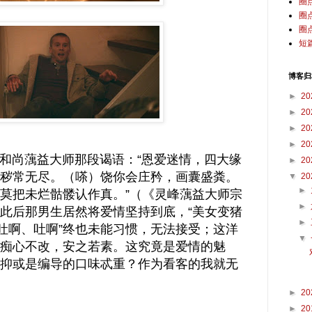
圈
圈
圈
短
博客归
►
20
►
20
►
20
►
20
尚蕅益大师那段谒语：“恩爱迷情，四大缘
►
20
秽常无尽。（嗏）饶你会庄矜，画囊盛粪。
▼
20
►
莫把未烂骷髅认作真。”（《灵峰蕅益大师宗
►
此后那男生居然将爱情坚持到底，“美女变猪
►
“吐啊、吐啊”终也未能习惯，无法接受；这洋
▼
痴心不改，安之若素。这究竟是爱情的魅
抑或是编导的口味忒重？作为看客的我就无
►
20
►
20