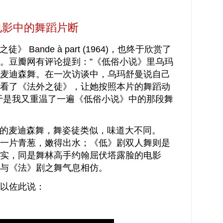
电影中的舞蹈片断
ande à part (1964)，也终于欣赏了
。豆瓣网有评论提到：”《低俗小说》里乌玛
麦迪森舞。在一次访谈中，乌玛舒曼说自己
看了《法外之徒》，让她按照本片的舞蹈动
于是我又重温了一遍《低俗小说》中的那段舞
的
麦迪森舞，
舞姿徒类似，味道大不同。
一片青葱，嫩得出水；《低》剧双人舞则是
实，同是舞林高手
约翰屈伏塔露脸的电影
与
《法》剧之舞气息
相仿。
以佐此说：