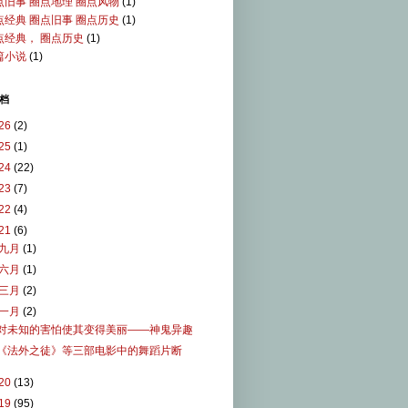
点旧事 圈点地理 圈点风物
(1)
点经典 圈点旧事 圈点历史
(1)
点经典， 圈点历史
(1)
篇小说
(1)
档
26
(2)
25
(1)
24
(22)
23
(7)
22
(4)
21
(6)
九月
(1)
六月
(1)
三月
(2)
一月
(2)
对未知的害怕使其变得美丽——神鬼异趣
《法外之徒》等三部电影中的舞蹈片断
20
(13)
19
(95)