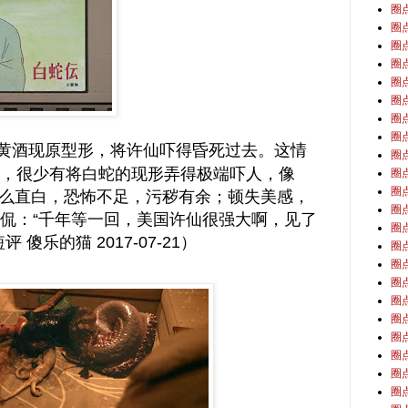
圈
圈
圈
圈
圈
圈
圈
圈
黄酒现原型形，将许仙吓得昏死过去。这情
圈
，很少有将白蛇的现形弄得极端吓人，像
圈
圈
么直白，恐怖不足，污秽有余；顿失美感，
圈
侃：“千年等一回，美国许仙很强大啊，见了
圈
傻乐的猫 2017-07-21）
圈
圈
圈
圈
圈
圈
圈
圈
圈