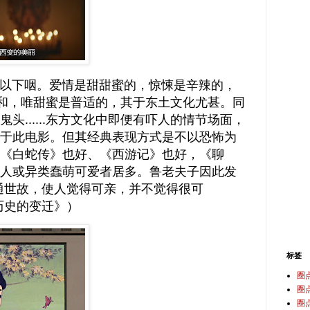
下咽。爱情是甜甜蜜的，惊悚是辛辣的，
五味调和，唯甜蜜是普适的，其于东土文化尤甚。同
头......东方文化中即便有吓人的情节场面，
于此电影。但其经典表现方式是不以恐怖为
《白蛇传》也好、《西游记》也好，《聊
人或异类蠢萌可爱者居多。鲁老夫子因此发
通世故，使人觉得可亲，并不觉得很可
历史的变迁》）
标签
圈
圈
圈