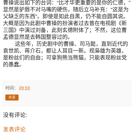
曹操说出如下的台词：“比才华更重要的是你的仁德，”
显然是驴唇不对马嘴的硬伤，随后立马补充：“这是为
父缺乏的东西”。即使是如此自黑，仍不能自圆其说。
大概是因为此剧中曹操的扮演者过去曾在电视剧《新
三国》中演过刘备，此刻玄德附体了；不然，这位曹
孟德显然是去韩国整容过的。
这些年，历史剧中的曹操、司马懿，直到近代的
袁世凯、蒋介石，都让人耳目一新。视枭雄为英雄，
是粉丝们的自由；可拿狗熊当熊猫，只能表现粉丝党
的愚蠢。
时间：
09:59
共享
没有评论:
发表评论