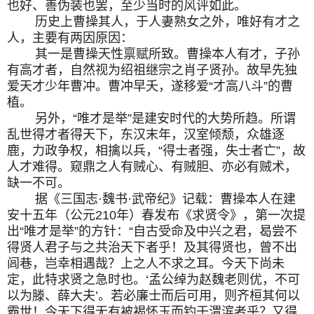
也好、善伪装也罢，至少当时的风评如此。
历史上曹操其人，于人妻熟女之外，唯好有才之
人，主要有两因原因：
其一是曹操天性禀赋所致。曹操本人有才，子孙
有高才者，自然视为绍祖继宗之肖子贤孙。故早先独
爱天才少年曹冲。曹冲早夭，遂移爱“才高八斗”的曹
植。
另外，“唯才是举”是建安时代的大势所趋。所谓
乱世得才者得天下，东汉末年，汉室倾颓，众雄逐
鹿，力政争权，相擒以兵，“得士者强，失士者亡”，故
人才难得。窥鼎之人有贼心、有贼胆、亦必有贼术，
缺一不可。
据《三国志·魏书·武帝纪》记载：曹操本人在建
安十五年（公元210年）春发布《求贤令》，第一次提
出“唯才是举”的方针：“自古受命及中兴之君，曷尝不
得贤人君子与之共治天下者乎！及其得贤也，曾不出
闾巷，岂幸相遇哉？上之人不求之耳。今天下尚未
定，此特求贤之急时也。‘孟公绰为赵魏老则优，不可
以为滕、薛大夫’。若必廉士而后可用，则齐桓其何以
霸世！今天下得无有被褐怀玉而钓于渭滨者乎？又得