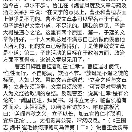
溢今古，卓尔不群”。鲁迅在《魏晋风度及文章与药及
酒之关系》中说：“在文学的意见上，曹丕和曹植表面
上似乎是不同的。曹丕说文章事可以留名声于千载；
但子建却说文章小道，不足论的。据我的意见，子建
大概是违心之论。这里有两个原因，第一，子建的文
章做得好，一个人大概总是不满意自己所做而羡慕他
人所为的，他的文章已经做得好，于是他便敢说文章
是小道；第二，子建活动的目标在于政治方面，政治
方面不甚得志，遂说文章是无用了。”
曹丕口碑胜曹植者唯在“仁孝”。曹植逞才使气，
“任性而行，不自彫励，饮酒不节。”放诞是不逞之徒的
标配，人如其文。梁简文帝萧纲说：“立身之道与文章
异；立身先须谨重，文章且须放荡。”可算是对曹植为
人为文经验教训的总结。反观曹丕：说其“仁孝”是有公
论的：“魏国初建，拜尚书。时未立太子，临菑侯植有
才而爱。太祖狐疑，以函令密访於外。唯琰露板答
曰：‘盖闻春秋之义，立子以长，加五官将仁孝聪明，
宜承正统’......。太祖贵其公亮，喟然叹息。”（《三国
志 魏书 崔毛徐何邢鲍司马传第十二》）说曹丕会装蒜