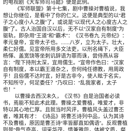
的电视剧《大军师司马懿》便是此例。
《军师联盟》第十七集，剧中曹操对曹植说，我
想让你继位，是看中了你的仁义。这便是典型的以“君
子之心度小人之腹”了，或说是“以现代人之心度古人之
腹”了。古人治国自汉以后，无不以“汉家自有制度”为
驱轨，即杂用“王道”和“霸术”：《汉书卷九 元帝纪》：
孝元皇帝，宣帝太子也。......八岁，立为太子。壮大，
柔仁好儒。见宣帝所用多文法吏，以刑名绳下，大臣
杨惲、盖宽饶等坐刺讥辞语为罪而诛，尝侍燕从容
言：“陛下持刑太深，宜用儒生。”宣帝作色曰：“汉家
自有制度，本以霸王道杂之，奈何纯任德教，用周政
乎！且俗儒不达时宜，好是古非今，使人眩于名实，
不知所守，何足委任？”乃叹曰：“乱我家者，太子
也！”
以曹操去西汉未久，《汉书》自是治国者必读
书，焉能不知此术此理。曹操之爱曹植，唯爱才，非
特以其心地仁厚。且就当时风评，曹植风头盖过曹丕
者，唯其有才：《诗品》将曹丕诗列中品，认为其诗
不及曹植，原因是曹丕诗“率皆鄙直如偶语”。反观曹植
则是“骨气奇高，词采华茂。情兼雅怨，体被文质，粲