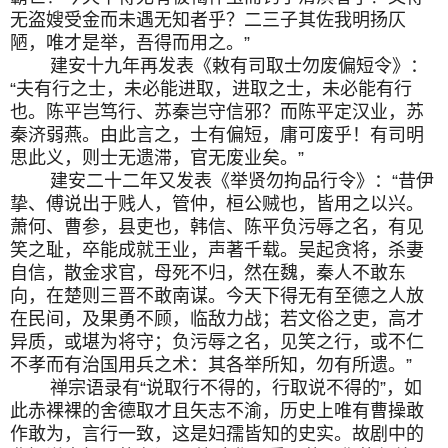
无盗嫂受金而未遇无知者乎？二三子其佐我明扬仄
陋，唯才是举，吾得而用之。”
建安十九年再发表《敕有司取士勿废偏短令》：
“夫有行之士，未必能进取，进取之士，未必能有行
也。陈平岂笃行、苏秦岂守信邪？而陈平定汉业，苏
秦济弱燕。由此言之，士有偏短，庸可废乎！有司明
思此义，则士无遗滞，官无废业矣。”
建安二十二年又发表《举贤勿拘品行令》：“昔伊
挚、傅说出于贱人，管仲，桓公贼也，皆用之以兴。
萧何、曹参，县吏也，韩信、陈平负污辱之名，有见
笑之耻，卒能成就王业，声著千载。吴起贪将，杀妻
自信，散金求官，母死不归，然在魏，秦人不敢东
向，在楚则三晋不敢南谋。今天下得无有至德之人放
在民间，及果勇不顾，临敌力战；若文俗之吏，高才
异质，或堪为将守；负污辱之名，见笑之行，或不仁
不孝而有治国用兵之术：其各举所知，勿有所遗。”
禅宗语录有“说取行不得的，行取说不得的”，如
此赤裸裸的舍德取才且矢志不渝，历史上唯有曹操敢
作敢为，言行一致，这是妇孺皆知的史实。故剧中的