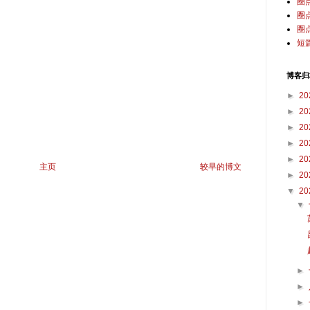
圈
圈
圈
短
博客归
►
20
►
20
►
20
►
20
►
20
主页
较早的博文
►
20
▼
20
▼
►
►
►