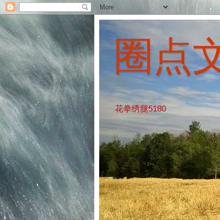
圈点
花拳绣腿5180