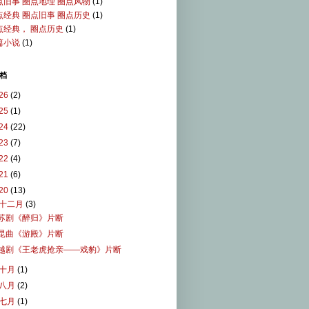
点旧事 圈点地理 圈点风物
(1)
点经典 圈点旧事 圈点历史
(1)
点经典， 圈点历史
(1)
篇小说
(1)
档
26
(2)
25
(1)
24
(22)
23
(7)
22
(4)
21
(6)
20
(13)
十二月
(3)
苏剧《醉归》片断
昆曲《游殿》片断
越剧《王老虎抢亲——戏豹》片断
十月
(1)
八月
(2)
七月
(1)