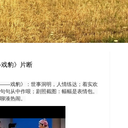
—戏豹》片断
——戏豹》：世事洞明，人情练达；着实欢
句句从中作哏；剧照截图：幅幅是表情包。
聊湊热闹。