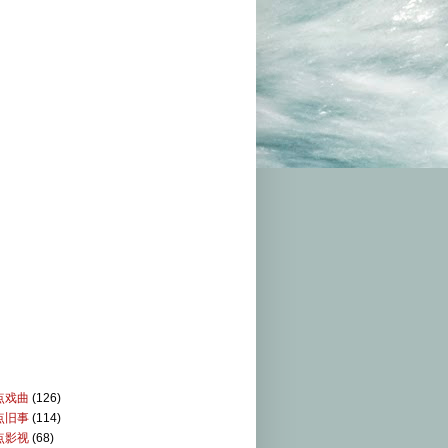
点戏曲
(126)
点旧事
(114)
点影视
(68)