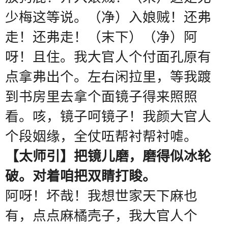
少梅这等说。（净）入娘贼！还弗
走！还弗走！（末下）（净）阿
呀！且住。我大官人个付面孔原有
点拿弗出个。左右闲拉里，等我踱
到书房里去拿个面镜子得来照照
看。咳，镜子呵镜子！我颜大官人
个段姻缘，全仗㕶帮衬帮衬㖸。
【太师引】把镜儿磨，磨得似冰轮
破。对着咱把双睛打睃。
阿呀！坏哉！我想世家天下麻也
有，点点麻橘壳子，我大官人个