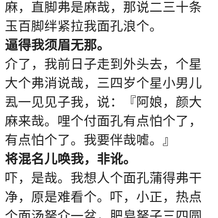
麻，直脚弗是麻哉，那说二三十条
玉百脚绊紧拉我面孔浪个。
逼得我须眉无那。
介了，我前日子走到外头去，个星
大个弗消说哉，三四岁个星小男儿
厾一见见子我，说：『阿娘，颜大
麻来哉。哩个付面孔有点怕个了，
有点怕个了。我要伴哉㖸。』
将混名儿唤我，非讹。
吓，是哉。我想人个面孔蒲得弗干
净，原是难看个。吓，小正，热点
个面汤拏介一盆，肥皂拏子三四圆