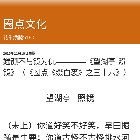
圈点文化
花拳绣腿5180
2018年11月19日星期一
媸颜不与镜为仇————《望湖亭·照
镜》（《圈点《缀白裘》之三十六》）
望湖亭
照镜
（末上）你道
好笑不好笑，旱田掘
鳝是生要
；你道
古怪不古怪挑水河