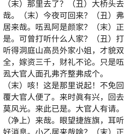
（末）那里去了？（丑）大桥头去
哉。（末）今夜可回来？（丑）弗
居来哉。㕶厾阿是颜家？（末）正
是。可曾打听什么人家？（丑）打
听得洞庭山高员外家小姐，才貌双
全，嫁资三千，财礼不论。只是㕶
厾大官人面孔弗齐整弗成个。
（末）咳！这是那里说起！不免回
覆大官人便了。来时眞有兴，回去
莫风光。来此已是。大官人有请。
（净上）来哉。眼望捷旌旗，耳听
好消息。小乙居来哉啥？（末）正