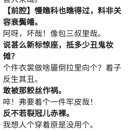
【前腔】慢瞧科也瞧得过，料非关
容衰鬓皤。
阿呀
，
坏哉
！
像包三叔里哉。
说甚么
新标惊座
，抵多少丑鬼妆
傩？
个件衣裳做啥靥倒拉里向个？着子
反生其丑。
敢被那鲛丝作祸。
啐！弗要着个一件牢皮哉！
反不若裂冠儿赤裸。
我想人个穿着原是没用个。