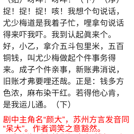
捉！捉！捉！咳！我想个句说话，
尤少梅道是我着子忙，哩拿句说话
得来吓我吓。我到认起眞来个。
好，小乙，拿介五斗包里米，五百
铜钱，叫尤少梅做起个件事务得
来。成子个件亲事，新账弗消说，
旧账才弗要哩还哉。正是：钱多方
色浓，麻布染干红。若得他心肯，
是我运儿通。（下）
剧中主角名“颜大”，苏州方言发音同
“呆大”。作者调笑之意豁然。