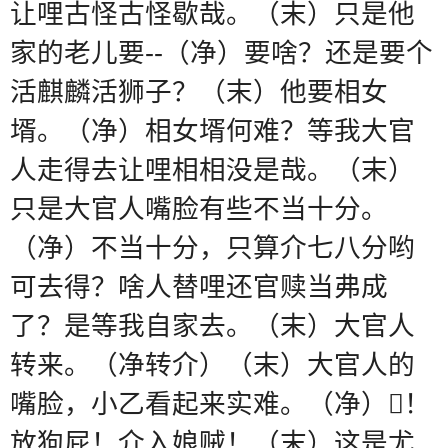
让哩古怪古怪歇哉。（末）只是他
家的老儿要
--
（净）要啥？还是要个
活麒麟活狮子？（末）他要相女
壻。（净）相女壻何难？等我大官
人走得去让哩相相没是哉。（末）
只是大官人嘴脸有些不当十分。
（净）不当十分，只算介七八分哟
可去得？啥人替哩还官赎当弗成
了？是等我自家去。（末）大官人
转来。（净转介）（末）大官人的
嘴脸，小乙看起来实难。（净）
𠳶
！
放狗屁！介入娘贼！（末）这是尤