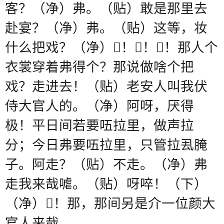
客？（净）弗。（贴）敢是那里去
赴宴？（净）弗。（贴）这等，妆
什么把戏？（净）
𠳶
！
𠳶
！
𠳶
！那人个
衣裳穿着弗得个？那说做啥个把
戏？走进去！（贴）老安人叫我伏
侍大官人的。（净）阿呀，厌得
极！平日间若要㕶拉里，做声拉
分；今日弗要㕶拉里，只管拉厾腌
子。阿走？（贴）不走。（净）弗
走我来哉㖸。（贴）呀啐！（下）
（净）
𠲔
！那，那间另是介一位颜大
官人来哉。