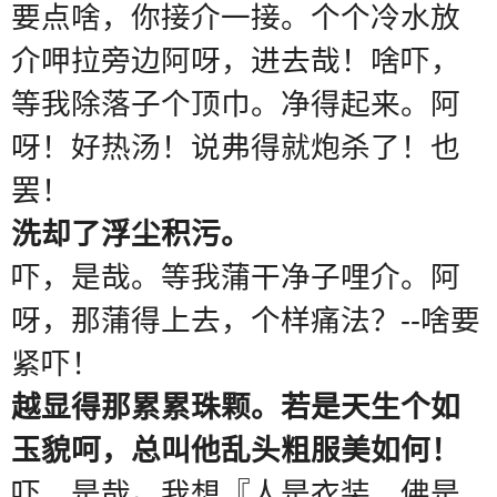
要点啥，你接介一接。个个冷水放
介呷拉旁边阿呀，进去哉！啥吓，
等我除落子个顶巾。净得起来。阿
呀！好热汤！说弗得就炮杀了！也
罢！
洗却了浮尘积污。
吓，是哉。等我蒲干净子哩介。阿
呀，那蒲得上去，个样痛法？
--
啥要
紧吓！
越显得那累累珠颗。若是天生个如
玉貌呵，总叫他乱头粗服美如何！
吓，是哉。我想『人是衣装，佛是