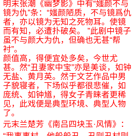
明末张潮《幽梦影》中有“
媸颜不与
镜为仇”条：“
媸颜陋质，不与镜爲仇
者，亦以镜为无知之死物耳。使镜
而有知，必遭扑破矣。 ”此剧中镜子
虽不与颜大为仇，但确也无甚“帮
衬”。
颜值高，得便宜处多矣，今世尤
甚。然“丑妻家中宝”亦是美谈，如钟
无盐、黄月英。然于文艺作品中男
子貌寝者，下场似乎都很悲催，如
庞统、如钟馗，得女子青睐者更稀
见，此戏便是典型环境、典型人物
了。
元末兰楚芳《南吕四块玉·风情》：
“我事事村，他般般丑。丑则丑村则