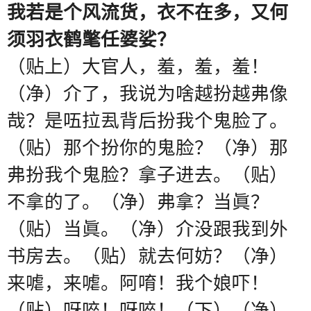
我若是个风流货，衣不在多，又何
须羽衣鹤氅任婆娑？
（贴上）大官人，羞，羞，羞！
（净）介了，我说为啥越扮越弗像
哉？是㕶拉厾背后扮我个鬼脸了。
（贴）那个扮你的鬼脸？（净）那
弗扮我个鬼脸？拿子进去。（贴）
不拿的了。（净）弗拿？当眞？
（贴）当眞。（净）介没跟我到外
书房去。（贴）就去何妨？（净）
来㖸，来㖸。阿唷！我个娘吓！
（贴）呀啐！呀啐！（下）（净）