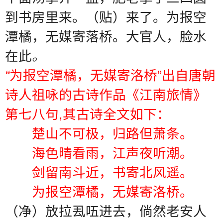
到书房里来。（贴）来了。
为报空
潭橘，无媒寄落桥。
大官人，脸水
在此
。
“
为报空潭橘，无媒寄洛桥
”
出自唐朝
诗人祖咏的古诗作品《江南旅情》
第七八句
,
其古诗全文如下：
楚山不可极，归路但萧条。
海色晴看雨，江声夜听潮。
剑留南斗近，书寄北风遥。
为报空潭橘，无媒寄洛桥。
（净）放拉厾㕶进去，倘然老安人