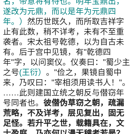
名，帝意将有待也。明年宝鼎出，
遂改为元鼎，而以是年为元鼎四
年。）
然历世既久，而所取吉祥字
止有此数，稍不详考，未有不至重
袭者。宋太祖号乾德，以为自古未
有。后于宫中见镜，有
"
乾德四
年
"
字，以问窦仪。仪奏曰：
"
蜀少主
之号
(
王衍）
。
"
俭之，果镜自蜀中
来，乃叹曰：
"
宰相须用读书人！
"
。
……
此则建国立统之朝反与僣窃年
号同者也。
彼僣伪草窃之朝，疏漏
荒略，不及详考，层见复出，固无
足怪。若升平之世，载籍具在，文
士盈庭，乃亦何以漫无稽考若是？