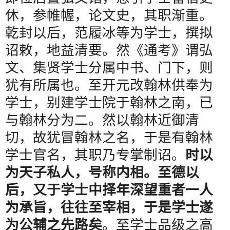
休，参帷幄，论文史，其职渐重。
乾封以后，范履冰等为学士，撰拟
诏敕，地益清要。然《通考》谓弘
文、集贤学士分属中书、门下，则
犹有所属也。至开元改翰林供奉为
学士，别建学士院于翰林之南，已
与翰林分为二。然以翰林近御清
切，故犹冒翰林之名，于是有翰林
学士官名，其职乃专掌制诏。
时以
为天子私人，号称内相。至德以
后，又于学士中择年深望重者一人
为承旨，往往至宰相，于是学士遂
为公辅之先路矣
。至学士品级之高