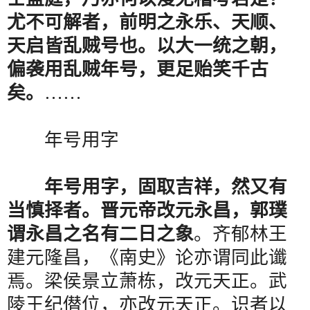
尤不可解者，前明之永乐、天顺、
天启皆乱贼号也。以大一统之朝，
偏袭用乱贼年号，更足贻笑千古
矣。
……
年号用字
年号用字，固取吉祥，然又有
当慎择者。晋元帝改元永昌，郭璞
谓永昌之名有二日之象
。齐郁林王
建元隆昌，《南史》论亦谓同此谶
焉。梁侯景立萧栋，改元天正。武
陵王纪僣位，亦改元天正。识者以