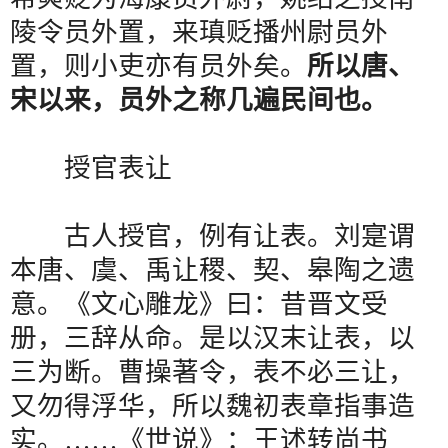
陵令员外置，来瑱贬播州尉员外
置，则小吏亦有员外矣。
所以唐、
宋以来，员外之称几遍民间也。
授官表让
古人授官，例有让表。刘寔谓
本唐、虞、禹让稷、契、皋陶之遗
意。《文心雕龙》曰：昔晋文受
册，三辞从命。是以汉末让表，以
三为断。曹操著令，表不必三让，
又勿得浮华，所以魏初表章指事造
实。
……
《世说》：王述转尚书