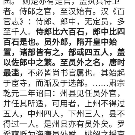
园。
"
则楚亦有是官，盖执兵侍卫
者。侍郎之官，至汉始有。汉《百
官志》：侍郎、郎中，无定员，多
至千人。
侍郎比六百石，郎中比四
百石是也。员外郎，隋开皇中始
置，诸部皆有之，部或四五人，盖
以佐郎中之繁。至员外之名，唐时
最滥，
不必皆尚书官属也。其始起
于宦寺，而渐及于选部。
……
肃宗
乾元二年诏曰：州县见任员外官，
并任其所适，可用者，上州不得过
五人，中州四人，下州三人，县不
得过一人。是州县亦有员外矣。罗
希奭贬为海康员外尉，姚绍之授南