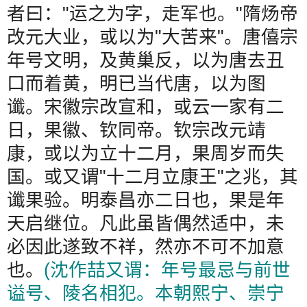
者曰：
"
运之为字，走军也。
"
隋炀帝
改元大业，或以为
"
大苦来
"
。唐僖宗
年号文明，及黄巢反，以为唐去丑
口而着黄，明已当代唐，以为图
谶。宋徽宗改宣和，或云一家有二
日，果徽、钦同帝。钦宗改元靖
康，或以为立十二月，果周岁而失
国。或又谓
"
十二月立康王
"
之兆，其
谶果验。明泰昌亦二日也，果是年
天启继位。凡此虽皆偶然适中，未
必因此遂致不祥，然亦不可不加意
也。
(
沈作喆又谓：年号最忌与前世
谥号、陵名相犯。本朝熙宁、崇宁