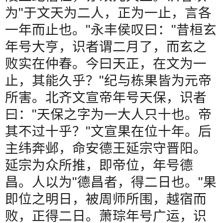
为
"
于文天为二人，正为一止，言各
一年而止也。
"
永丰侯叹曰：
"
昔桓玄
年号大亨，识者谓二月了，而玄之
败实在仲春。今曰天正，在文为一
止，其能久乎？
"
纪与栋果皆为元帝
所害。北齐文宣帝年号天保，识者
曰：
"
天保之字为一大人只十也。帝
其不过十乎？
"
文宣果在位十年。后
主纬奔邺，命安德王延宗守晋阳。
延宗为众所推，即帝位，年号德
昌。人以为
"
德昌者，得二日也。
"
果
即位之明日，被周师所围，越宿而
败，正得二日。萧琮年号广运，识