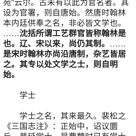
苑
"
云尔。古未有以此为官名者。其
设为官署，则自唐始。然唐时翰林
本内廷供奉之名，非必皆文学也。
……
沈括所谓工艺群官皆称翰林是
也。辽、宋以来，尚仍其制。
……
是宋时翰林亦尚沿唐制，杂艺皆居
之。其专以处文学之士，则自明
始。
学士
学士之名，其来最久。裴松之
《三国志注》：正始中，诏议圜