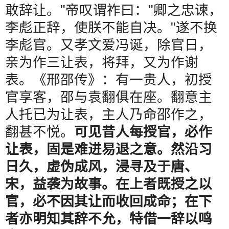
敢辞让。
"
帝叹谓祚曰：
"
卿之忠谏，
李彪正辞，使朕不能自决。
"
遂不换
李彪官。又孝文爱冯诞，除官日，
亲为作三让表，将拜，又为作谢
表。《邢邵传》：有一贵人，初授
官享客，邵与袁翻俱在座。翻意主
人托已为让表，主人乃命邵作之，
翻甚不悦。
可见昔人每授官，必作
让表，固是难进易退之意。然沿习
日久，虚伪成风，浸寻及于唐、
宋，益袭为故事。在上者既授之以
官，必不因其让而收回成命；在下
者亦明知其辞不允，特借一辞以鸣