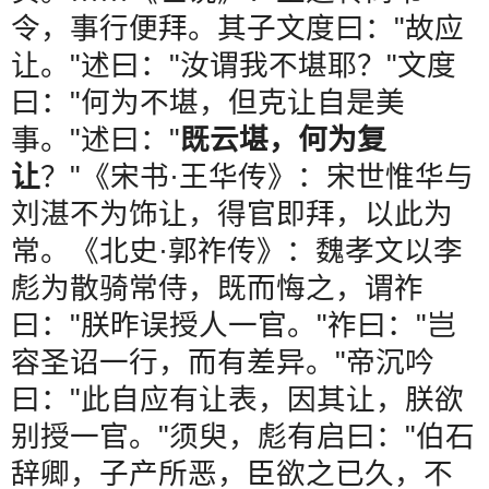
令，事行便拜。其子文度曰：
"
故应
让。
"
述曰：
"
汝谓我不堪耶？
"
文度
曰：
"
何为不堪，但克让自是美
事。
"
述曰：
"
既云堪，何为复
让
？
"
《宋书
·
王华传》：宋世惟华与
刘湛不为饰让，得官即拜，以此为
常。《北史
·
郭祚传》：魏孝文以李
彪为散骑常侍，既而悔之，谓祚
曰：
"
朕昨误授人一官。
"
祚曰：
"
岂
容圣诏一行，而有差异。
"
帝沉吟
曰：
"
此自应有让表，因其让，朕欲
别授一官。
"
须臾，彪有启曰：
"
伯石
辞卿，子产所恶，臣欲之已久，不