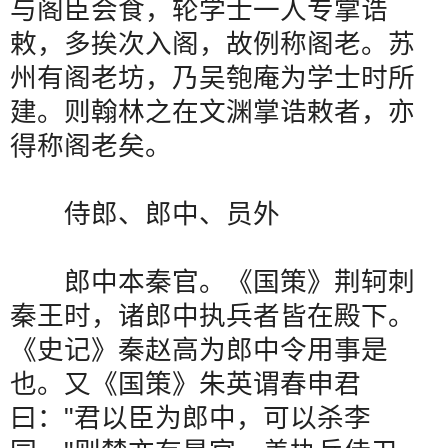
与阁臣会食，轮学士一人专掌诰
敕，多挨次入阁，故例称阁老。苏
州有阁老坊，乃吴匏庵为学士时所
建。则翰林之在文渊掌诰敕者，亦
得称阁老矣。
侍郎、郎中、员外
郎中本秦官。《国策》荆轲刺
秦王时，诸郎中执兵者皆在殿下。
《史记》秦赵高为郎中令用事是
也。又《国策》朱英谓春申君
曰：
"
君以臣为郎中，可以杀李