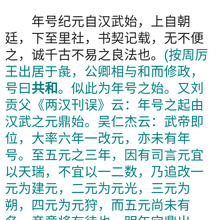
年号纪元自汉武始，上自朝
廷，下至里社，书契记载，无不便
之，诚千古不易之良法也。
(
按周厉
王出居于彘，公卿相与和而修政，
号曰
共和
。似此为年号之始。又刘
贡父《两汉刊误》云：年号之起由
汉武之元鼎始。吴仁杰云：武帝即
位，大率六年一改元，亦未有年
号。至五元之三年，因有司言元宜
以天瑞，不宜以一二数，乃追改一
元为建元，二元为元光，三元为
朔，四元为元狩，而五元尚未有