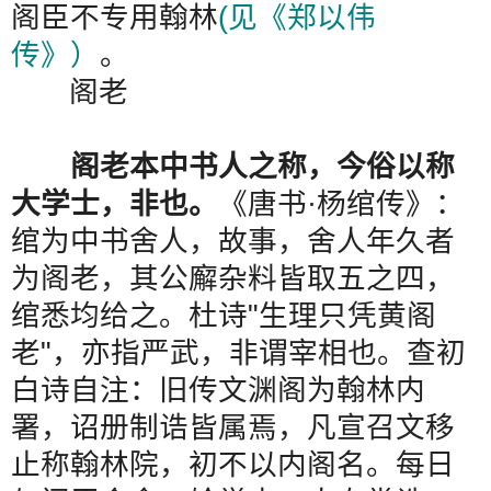
阁臣不专用翰林
(
见《郑以伟
传》）
。
阁老
阁老本中书人之称，今俗以称
大学士，非也。
《唐书
·
杨绾传》：
绾为中书舍人，故事，舍人年久者
为阁老，其公廨杂料皆取五之四，
绾悉均给之。杜诗
"
生理只凭黄阁
老
"
，亦指严武，非谓宰相也。查初
白诗自注：旧传文渊阁为翰林内
署，诏册制诰皆属焉，凡宣召文移
止称翰林院，初不以内阁名。每日