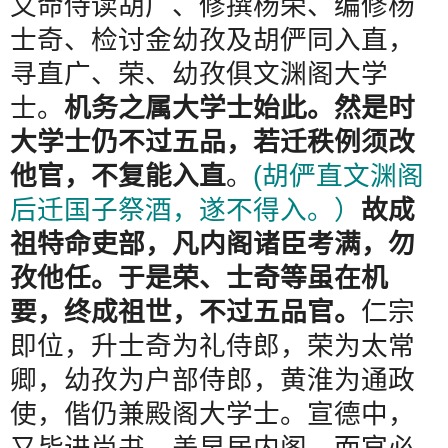
又命侍读胡广、修撰杨荣、编修杨
士奇、检讨金幼孜及胡俨同入直，
寻直广、荣、幼孜俱文渊阁大学
士。
机务之属大学士始此。然是时
大学士仍不过五品，若迁秩例须改
他官，不复能入直
。
(
胡俨直文渊阁
后迁国子祭酒，遂不得入。）
故成
祖特命吏部，凡内阁诸臣考满，勿
孜他任。于是荣、士奇等虽在机
要，终成祖世，不过五品官。
仁宗
即位，升士奇为礼侍郎，荣为太常
卿，幼孜为户部侍郎，黄淮为通政
使，偕仍兼殿阁大学士。宣德中，
又皆进尚书。盖早居内阁，而官必