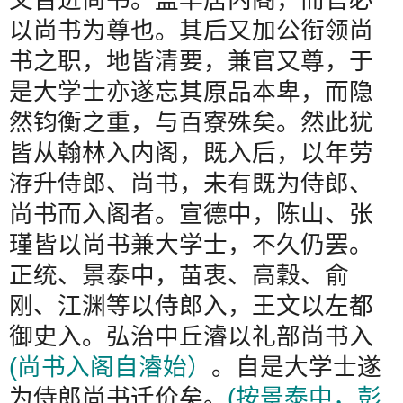
以尚书为尊也。其后又加公衔领尚
书之职，地皆清要，兼官又尊，于
是大学士亦遂忘其原品本卑，而隐
然钧衡之重，与百寮殊矣。然此犹
皆从翰林入内阁，既入后，以年劳
洊升侍郎、尚书，未有既为侍郎、
尚书而入阁者。宣德中，陈山、张
瑾皆以尚书兼大学士，不久仍罢。
正统、景泰中，苗衷、高穀、俞
刚、江渊等以侍郎入，王文以左都
御史入。弘治中丘濬以礼部尚书入
(
尚书入阁自濬始）
。自是大学士遂
为侍郎尚书迁价矣。
(
按景泰中，彭