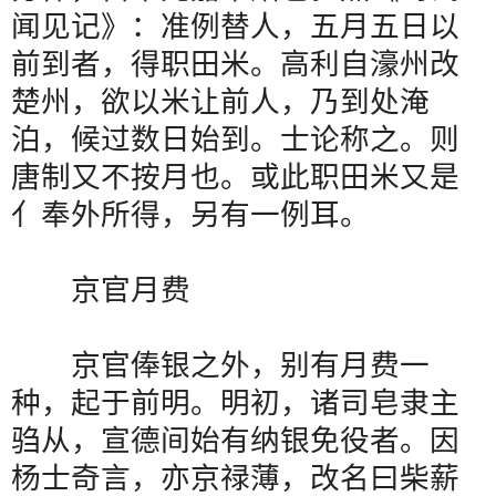
闻见记》：准例替人，五月五日以
前到者，得职田米。高利自濠州改
楚州，欲以米让前人，乃到处淹
泊，候过数日始到。士论称之。则
唐制又不按月也。或此职田米又是
亻奉外所得，另有一例耳。
京官月费
京官俸银之外，别有月费一
种，起于前明。明初，诸司皂隶主
驺从，宣德间始有纳银免役者。因
杨士奇言，亦京禄薄，改名曰柴薪