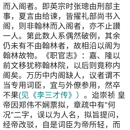
而入阁者。即英宗时张璁由刑部主
事，夏言由给谏，皆擢礼部尚书入
阁，则非翰林而入阁者，亦不止讃
一人。第此数人系偶然破例，其余
仍未有不由翰林者，故相沿以阁为
翰林故物。《职官志》：嘉、隆以
前文移犹称翰林院，以后则竟称内
阁矣。万历中内阁缺人，议者谓不
当专用词臣，宜与外僚参用，然卒
不果
(
见《李三才传》）
。迨崇祯
皇
帝因郑伟不娴票拟，章疏中有
"
何
况
"
二字，误以为人名，拟旨提问，
经帝改驳，自是词臣为帝所轻，而