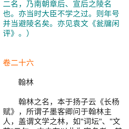
二名，乃南朝章后、宣后之陵名
也。亦当时大臣不学之过。则年号
并当避陵名矣。亦见袁文《瓮牖闲
评》。）
卷二十六
翰林
翰林之名，本于扬子云《长杨
赋》，所谓子墨客卿问于翰林主
人，盖谓文学之林，如
"
词坛
"
、
"
文