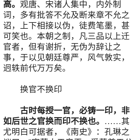
高。
观唐、宋诸人集中，内外制
词，多有批答不允及断来章不允之
诏，上下相接以伪，徒费笔墨，甚
可笑也。本朝之制，凡三品以上迁
官者，但有谢折，无伪为辞让之
事，于以见朝廷尊严，风气敦实，
迥轶前代万万矣。
换官不换印
古时每授一官，必铸一印，非
如后世之官换而印不换也。
……
其
尤明白可据者，《南史》：孔琳之