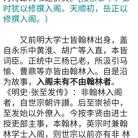
时犹以修撰入阁。天顺初，岳正以
修撰入阁。）
又前明大学士皆翰林出身，盖
自永乐中黄淮、胡广等入直，本皆
词臣。正统中三杨已老，所汲引马
愉、曹鼎等亦皆由翰林入。自是沿
为故事，
入阁未有不由翰林者
。
《明史
·
张至发传》：非翰林入阁
者，自世宗朝许讃。后至崇祯中，
至发始以外僚入。今按李贤由进士
授吏部主事，本翰林，英宗时兼翰
林学士入阁，则世宗以前亦有非
林