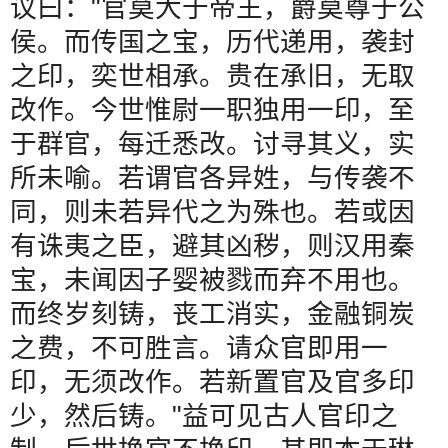
议曰：
"
官莫大于帝王，爵莫尊于公
侯。而传国之宝，历代递用，袭封
之印，奕世相承。贵在承旧，无取
改作。今世惟尉一职独用一印，至
于群官，每迁悉改。讨寻其义，实
所未喻。若谓官各异姓，与传袭不
同，则未若异代之为殊也。若或因
有诛夷之臣，避其凶秽，则汉用秦
宝，未闻因子婴被戮而弃不用也。
而终岁刻铸，丧工消实，金融铜炭
之费，不可胜言。请众官即用一
印，无须改作。若新置官及官多印
少，然后铸。
"
益可见古人官印之