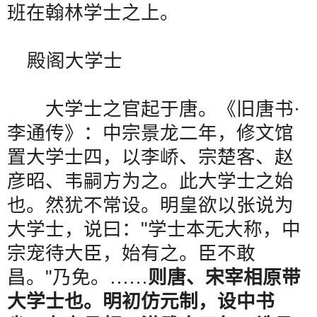
班在翰林学士之上。
殿阁大学士
大学士之官起于唐。《旧唐书
·
李通传》：中宗景龙二年，修文馆
置大学士四，以李峤、宗楚客、赵
彦昭、韦嗣方为之。此大学士之始
也。然犹不常设。明皇欲以张说为
大学士，说曰：
"
学士本无大称，中
宗宠待大臣，始有之。臣不敢
昌。
"
乃免。
……
则唐、宋宰相原带
大学士也。明初仿元制，设中书