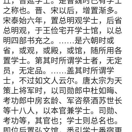
丘，普延学士。是曹魏时已有学士
之称也。晋、宋以后，增置渐多。
宋泰始六年，置总明观学士，后省
总明观，于王俭宅开学士馆，以总
明四部书充之。
……
是六朝时或
省，或观，或殿，或馆，随所用各
置学士。第其时所谓学士者，无定
员，无定品。
……
盖其时所谓学
士，不过如文人云尔。唐太宗为天
策上将军时，以司勋郎中杜如晦、
考功郎中房玄龄、军咨祭酒苏世长
等十八人，以本官兼学士。司勋、
考功等，其官也；学士则总名也。
即位后置弘文馆，悉引学士番宿更