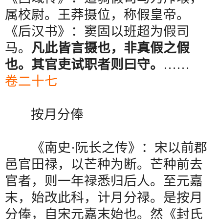
属校尉。王莽摄位，称假皇帝。
《后汉书》：窦固以班超为假司
马。
凡此皆言摄也，非真假之假
也。其官吏试职者则曰守。
……
卷二十七
按月分俸
《南史
·
阮长之传》：宋以前郡
邑官田禄，以芒种为断。芒种前去
官者，则一年禄悉归后人。至元嘉
末，始改此科，计月分禄。是按月
分俸，自宋元嘉末始也。然《封氏