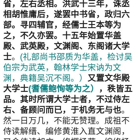
省，左右丞相。洪武十三年，诛丞
相胡惟庸后，遂罢中书省，政归六
部。寻四辅官，经儒士王本等为
之，不久亦罢。十五年始置华盖
殿、武英殿，文渊阁、东阁诸大学
士
。
(
礼部尚书邵质为华盖，检讨吴
伯宗为武英，翰林学士宋讷为文
渊，典籍吴沉不阁。）
又置文华殿
大学士
(
耆儒鲍恂等为之）
，秩皆五
品。其时所谓大学士者，不过侍左
右、备顾问而已，于机务无与也
。
然一日万几，不能无赞理。成祖不
侍读解缙、编修黄淮入直文渊阁，