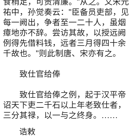
食稍足，可责清廉。
"
从之。又宋元
祐中，孙觉奏云：
"
臣备员吏部，见
每一阙出，争者至一二十人，虽烟
瘴地亦不辞。尝访其故，以授远阙
例得先借料钱，远者三月得四十余
千故也。
"
则此制唐、宋亦有之。
致仕官给俸
致仕官给俸之例，起于汉平帝
诏天下吏二千石以上年老致仕者，
三分其禄，以一与之终身。
……
诰敕