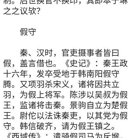
制。后世换官不换印，其即本于琳
之之议欤？
假守
秦、汉时，官吏摄事者皆曰
假，盖言借也。《史记》：秦王政
十六年，发卒受地于韩南阳假守
腾。又项羽杀宋义，诸将因共立
羽，为假上将军。陈涉以吴叔为假
王，监诸将击秦。景驹自立为楚假
王。尉佗以法诛秦吏，以其党为假
守。韩信破齐，请为假王镇之。
《西域传》：遣骑假司马为斥堠，