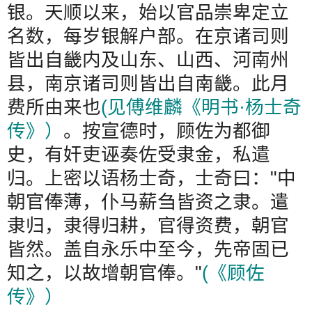
银。天顺以来，始以官品崇卑定立
名数，每岁银解户部。在京诸司则
皆出自畿内及山东、山西、河南州
县，南京诸司则皆出自南畿。此月
费所由来也
(
见傅维麟《明书
·
杨士奇
传》）
。按宣德时，顾佐为都御
史，有奸吏诬奏佐受隶金，私遣
归。上密以语杨士奇，士奇曰：
"
中
朝官俸薄，仆马薪刍皆资之隶。遣
隶归，隶得归耕，官得资费，朝官
皆然。盖自永乐中至今，先帝固已
知之，以故增朝官俸。
"
(
《顾佐
传》）