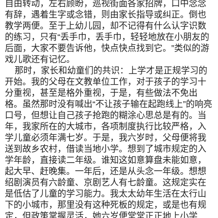
自由转动，左右顾盼，巡视街面各家招牌，口中念念
有辞，遇着生字或念错，则由家长指导或纠正。倒也
教学两便。至于上幼儿园，却不记得有什么认字识数
的练习，只有“丢手巾，丢手巾，轻轻地放在小朋友的
后面，大家不要告诉他，快点快点找到它。”类似的游
戏儿歌还有记忆。
那时，家长和幼童们的共识：上学才是正规学习的
开始。我的父母在文教单位工作，对于孩子的学习十
分重视，甚至是格外重视，于是，有些做法不免出
格。虽然那时没有喊出“不让孩子输在起跑线上”的响亮
口号，但想让自己孩子抢跑的糊涂心思总是有的。当
年，我家所在的大城市，各项制度执行比较严格，入
学儿童必须年满七岁。于是，我六岁时，父母便将我
送到故乡农村，借读当地小学。想到了城市规定的入
学年龄，直接读二年级。谁知这如意算盘未能如意，
起大早、赶晚集。一年后，还是从头念一年级。想想
绍剧演员有六龄童、京剧艺人有七龄童。这规定实在
是低估了儿童的学习能力。我太太幼年生活在太行山
下的小城市，那里没有这种死板的规定，或是也有规
定，但政策掌握灵活，她六岁便堂堂正正地上小学