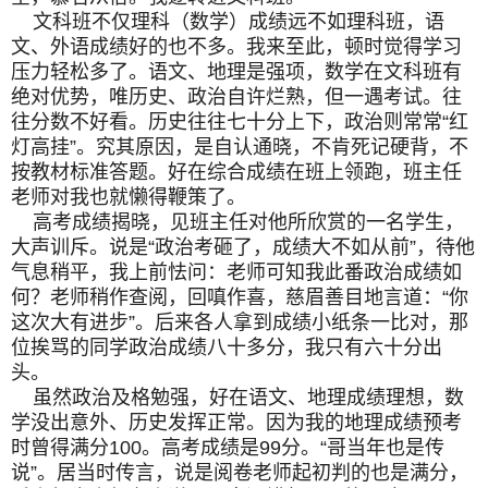
文科班不仅理科（数学）成绩远不如理科班，语
文、外语成绩好的也不多。我来至此，顿时觉得学习
压力轻松多了。语文、地理是强项，数学在文科班有
绝对优势，唯历史、政治自许烂熟，但一遇考试。往
往分数不好看。历史往往七十分上下，政治则常常“红
灯高挂”。究其原因，是自认通晓，不肯死记硬背，不
按教材标准答题。好在综合成绩在班上领跑，班主任
老师对我也就懒得鞭策了。
高考成绩揭晓，见班主任对他所欣赏的一名学生，
大声训斥。说是“政治考砸了，成绩大不如从前”，待他
气息稍平，我上前怯问：老师可知我此番政治成绩如
何？老师稍作查阅，回嗔作喜，慈眉善目地言道：“你
这次大有进步”。后来各人拿到成绩小纸条一比对，那
位挨骂的同学政治成绩八十多分，我只有六十分出
头。
虽然政治及格勉强，好在语文、地理成绩理想，数
学没出意外、历史发挥正常。因为我的地理成绩预考
时曾得满分100。高考成绩是99分。“哥当年也是传
说”。居当时传言，说是阅卷老师起初判的也是满分，