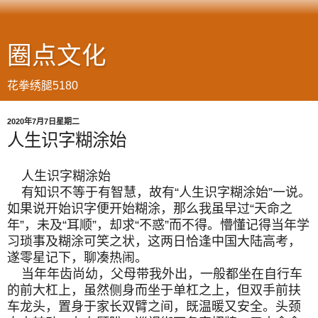
圈点文化
花拳绣腿5180
2020年7月7日星期二
人生识字糊涂始
人生识字糊涂始
有知识不等于有智慧，故有“人生识字糊涂始”一说。
如果说开始识字便开始糊涂，那么我虽早过“天命之
年”，未及“耳顺”，却求“不惑”而不得。懵懂记得当年学
习琐事及糊涂可笑之状，这两日恰逢中国大陆高考，
遂零星记下，聊凑热闹。
当年年齿尚幼，父母带我外出，一般都坐在自行车
的前大杠上，虽然侧身而坐于单杠之上，但双手前扶
车龙头，置身于家长双臂之间，既温暖又安全。头颈