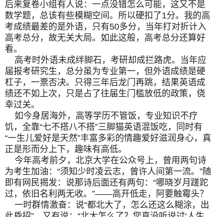
后来复卷小组有人说：一点没错怎么可能，这又不是
数学题，总该有些模糊空间。所以硬扣了1分。我的高
考成绩最差的是外语，只有50多分，当年打对折计入
高考总分，故无关大局。如此这般，高考总分还算好
看。
高考时外语未成绊脚石，考研却成拦路虎。当年应
届报考研究生，总分虽为专业第一，但外语成绩是硬
杠子，一票否决。只得三年后龙门再跳，结果英语成
绩还不如上次，只是占了往届生门槛放低的政策，侥
幸过关。
如今身居海外，高等学历不管饭，专业知识不疗
饥，全靠“七不搭八不搭”三脚猫英语混饭吃，同时有
“一生儿爱好是天然”丰富多彩的情趣爱好滋润身心，真
正是形而分上下，趣味有高低。
今年高考前夕，北京大学在公众号上，曾用两句诗
为考生加油：“须知少时凌云志，曾许人间第一流。”随
即有网民揭发：说那诗后面还有两句：“哪晓岁月蹉跎
过，依旧名利两无收。”——高开低走，阿要触霉头？
一时群情激奋：说“都北大了，怎么还这么糊涂，出
此昏招”。又有说：“北大怎么了？您真没听说过‘人生