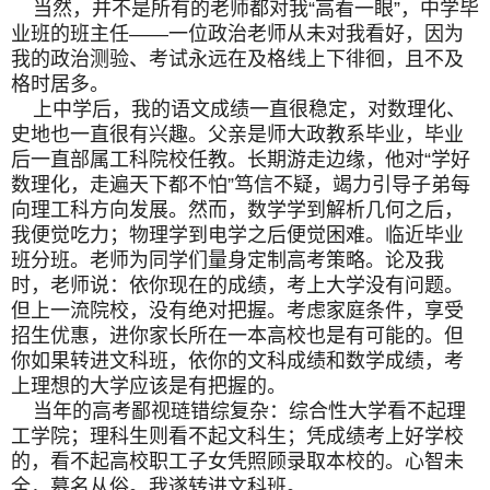
当然，并不是所有的老师都对我“高看一眼”，中学毕
业班的班主任——一位政治老师从未对我看好，因为
我的政治测验、考试永远在及格线上下徘徊，且不及
格时居多。
上中学后，我的语文成绩一直很稳定，对数理化、
史地也一直很有兴趣。父亲是师大政教系毕业，毕业
后一直部属工科院校任教。长期游走边缘，他对“学好
数理化，走遍天下都不怕”笃信不疑，竭力引导子弟每
向理工科方向发展。然而，数学学到解析几何之后，
我便觉吃力；物理学到电学之后便觉困难。临近毕业
班分班。老师为同学们量身定制高考策略。论及我
时，老师说：依你现在的成绩，考上大学没有问题。
但上一流院校，没有绝对把握。考虑家庭条件，享受
招生优惠，进你家长所在一本高校也是有可能的。但
你如果转进文科班，依你的文科成绩和数学成绩，考
上理想的大学应该是有把握的。
当年的高考鄙视琏错综复杂：综合性大学看不起理
工学院；理科生则看不起文科生；凭成绩考上好学校
的，看不起高校职工子女凭照顾录取本校的。心智未
全，慕名从俗。我遂转进文科班。