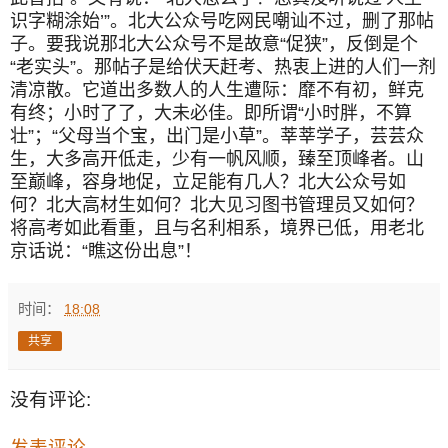
识字糊涂始’”。北大公众号吃网民嘲讪不过，删了那帖
子。要我说那北大公众号不是故意“促狭”，反倒是个
“老实头”。那帖子是给伏天赶考、热衷上进的人们一剂
清凉散。它道出多数人的人生遭际：靡不有初，鲜克
有终；小时了了，大未必佳。即所谓“小时胖，不算
壮”；“父母当个宝，出门是小草”。莘莘学子，芸芸众
生，大多高开低走，少有一帆风顺，臻至顶峰者。山
至巅峰，容身地促，立足能有几人？北大公众号如
何？北大高材生如何？北大见习图书管理员又如何？
将高考如此看重，且与名利相系，境界已低，用老北
京话说：“瞧这份出息”！
时间：
18:08
共享
没有评论:
发表评论