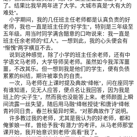
了。结果比我早两年进了大学。大城市真是“大有大的
难处”。
小学期间，我的几任班主任老师都是认真负责的好
老师，我也一直是班主任的“好学生”，特别是三年级至
五年级。用当时同学满含醋意的口吻说来：我一直是
班主任余老师的“红人”。一想到此，我的心头便会有
“惭愧”两字横亘不去。
说到这种感觉，除了小学的班主任余老师，还有中
学语文马老师，大学导师吴老师。虽然如今我浑浑噩
噩，不改其乐。但一想到我是他们的学生，便有负债
累累的纠结，期许被辜负的自责。
一次，马老师在上课时提及典故“绛帐”，问在座同学
有谁知道，见无人应答，便点名让我回答，因为我是
班上的“尖子生”，然而我也没能答上来。老师颜面上瞬
间流露一丝失望，随后用马融“绛帐授徒”和唐诗“绛帐
青衿同日贵，春兰秋菊异时荣。”对那典故作了说明。
许多教过我的老师，尤其是我认为的好老师，都和
俺爹娘一样，曾给予我“有潜力”的考评。从马老师那堂
课开始，我开始意识到老师“高看”我了。