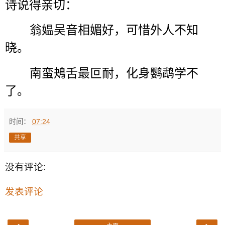
诗说得亲切：
翁媪吴音相媚好，可惜外人不知
晓。
南蛮鴂舌最叵耐，化身鹦鹉学不
了。
时间：
07:24
共享
没有评论:
发表评论