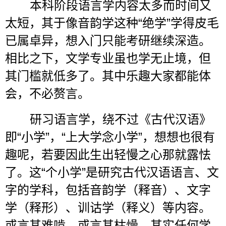
本科阶段语言学内容太多而时间又
太短，其于像音韵学这种
“
绝学
”
学得皮毛
已属卓异，想入门只能考研继续深造。
相比之下，文学专业虽也学无止境，但
其门槛就低多了。其中乐趣大家都能体
会，不必赘言。
研习语言学，绕不过《古代汉语》
即
“
小学
”
，
“
上大学念小学
”
，想想也很有
趣呢，若要因此生出轻慢之心那就露怯
了。这
“
个小学
”
是研究古代汉语语言、文
字的学科，包括音韵学（释音）、文字
学（释形）、训诂学（释义）等内容。
或言其难啃、或言其枯燥，其实任何学