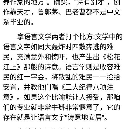
养作家的地方
”
。确实，
“
诗有别才
”
，创
作靠天才，鲁郭茅、巴老曹都不是中文
系毕业的。
拿语言文学两者打个比方
:
文学中的
语言文字如同大轰炸时四散奔逃的难
民，充满意外和惊吓，也产生出《松花
江上》那般的诗意。语言学则是收容难
民的红十字会，将散乱的难民一一捡拾
安置，并教他们唱《三大纪律八项注
意》。如果这个比喻能让人接受，那咱
们的专业就非常牛掰非常惬意了，它的
存在就是让语言文字
“
诗意地安居
”
。