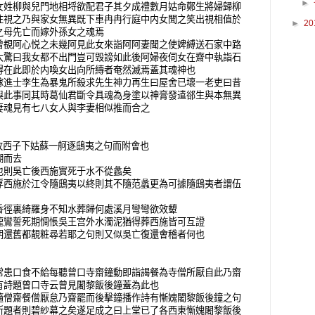
►
女姓柳與兒門地相埒欲配君子其夕成禮數月姑命鄭生將婦歸柳
往視之乃與家女無異既下車冉冉行庭中内女聞之笑出視相值於
►
20
之母先亡而嫁外孫女之魂焉
曾覩阿心悦之未幾阿見此女來詣阿阿妻聞之使婢縛送石家中路
大驚曰我女都不出門豈可毁謗如此後阿婦夜伺女在齋中執詣石
得在此即於内喚女出向所縳者奄然滅焉蓋其魂神也
嫁進士李生為暴鬼所殺求先生神力再生曰屋舍已壞一老吏曰昔
與此事同其時葛仙君斷令具魂為身塗以神膏發遣郤生與本無異
妻魂見有七八女人與李妻相似推而合之
牧西子下姑蘇一舸逐鴟夷之句而附會也
湖而去
也則吳亡後西施實死于水不從蠡矣
浮西施於江令隨鴟夷以終則其不隨范蠡更為可據隨鴟夷者謂伍
香徑裏綺羅身不知水葬歸何處溪月彎彎欲效顰
龍鸞誓死期惆悵吳王宫外水濁泥猶得葬西施皆可互證
朝還舊都靚粧尋若耶之句則又似吳亡復還會稽者何也
患口食不給每聽曾口寺齋鐘動即詣謁餐為寺僧所厭自此乃齋
有詩題曾口寺云曾見闍黎飯後鐘蓋為此也
隨僧齋餐僧厭怠乃齋罷而後擊鐘播作詩有慚媿闍黎飯後鐘之句
所題者則碧紗幕之矣遂足成之曰上堂已了各西東慚媿闍黎飯後