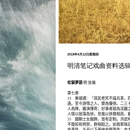
2018年4月12日星期四
明清笔记戏曲资料选
松窗夢語
明 张瀚
第七卷
33
東坡謂：「其民老死不識兵革，
遠。至今游惰之人，樂為優俳。二三
人為隊，搬演傳奇；好事者競為淫麗
人情以放蕩為快，世風以侈靡相高，
35
國朝士女服飾，皆有定制。洪武
不復知有明禁，群相蹈之。如翡翠珠
金事件，五品以下用抹金銀事件；衣