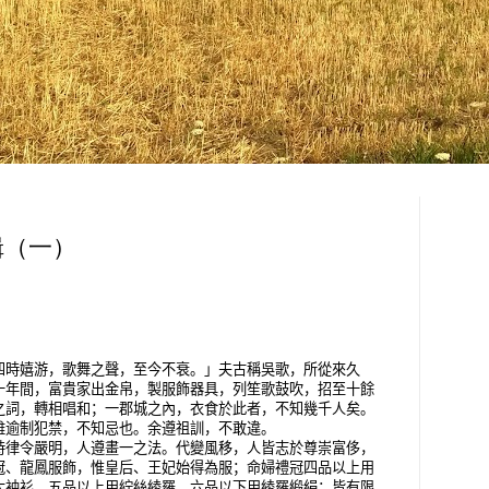
辑（一）
四時嬉游，歌舞之聲，至今不衰。」夫古稱吳歌，所從來久
十年間，富貴家出金帛，製服飾器具，列笙歌鼓吹，招至十餘
之詞，轉相唱和；一郡城之內，衣食於此者，不知幾千人矣。
雖逾制犯禁，不知忌也。余遵祖訓，不敢違。
時律令嚴明，人遵畫一之法。代變風移，人皆志於尊崇富侈，
冠、龍鳳服飾，惟皇后、王妃始得為服；命婦禮冠四品以上用
大袖衫，五品以上用紵絲綾羅，六品以下用綾羅緞絹；皆有限