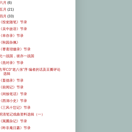
六月
(6)
五月
(21)
四月
(33)
《投瓮随笔》节录
《吴中故语》节录
《幸存录》节录
《秋园杂佩》
《謇斋琐缀录》节录
此一战国，彼亦一战国
《燕对录》节录
古琴CD“老八张”序 编者的话及豆瓣评论
选辑
《畜德录》节录
《前闻记》节录
《闲馀笔话》节录
《西湖小史》节录
《三风十愆记》节录
明清笔记戏曲资料选辑（一）
《寓圃杂记》节录
《昨非庵日纂》节录