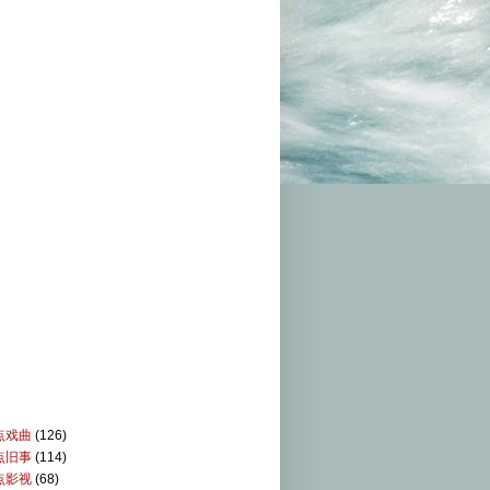
点戏曲
(126)
点旧事
(114)
点影视
(68)