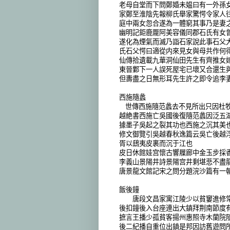
老母自堂而下問鄭婚未媪曰有一外孫
家鄭至淮陰先報柳氏舉家驚愕令家人
庭中兩女忽合遂為一體窮其事乃是妻
幽明記鉅鹿龎阿美容儀同郡石氏有女
遂化為煙氣而滅乃詣石家說此事石父
氏石父愕曰適從内來見女與母共作何
仙傳拾遺載九華洞仙田先生有齊推女
東晉鄴下一人誤死屋宅已壞又合還生
但夀盡之日無形耳先生許之即令追李
西施隨蠡
世傳西施隨范蠡去不見所出只因杜
越絶書西施亡吳國後復隨范蠡因泛五
據墨子吳起之裂其功也西施之沉其美
修文御覽引吳越春秋逸篇云吳亡後越
胥以鴟夷皮裹而沉于江也
皮日休館娃宫懷古響屧廊中金玉步採
李義山景陽井詩景陽宫井剩堪悲不盡
唐景龍文館記宋之問分題浣沙篇有一
飯後鐘
唐段文昌家寓江陵少以貧窶進修常
後扣鐘後入台座連出大鎮拜荆南節度
摭言王播少孤貧客揚州惠照寺木蘭院
後二紀播自重位出鎮是邦因訪舊遊問