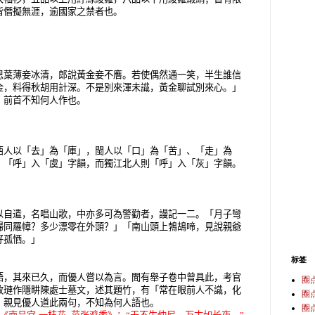
皆僭擬無涯，逾國家之禁者也。
恩葉薄妾冰清，郎說黃金妾不噟。若使偶然通一笑，半生誰信
金，料得秋胡用計深。不是別來渾未識，黃金聊試別來心。」
，前首不知何人作也。
西人以「去」為「庫」，閩人以「口」為「苦」、「走」為
，「呼」入「虞」字韻，而獨江北人則「呼」入「灰」字韻。
以自遣，名唱山歌，中亦多可為警勸者，謾記一二。「月子彎
婦同羅幛？多少漂零在外頭？」「南山頭上鵓鴣啼，見說親爺
好孤恓。」
标签
語，其來已久，而優人嘗以為言。聞有舉子卷中曾具此，考官
圈
政璉作隱畊陳處士墓文，述其題竹，有「常在眼前人不識，化
圈
，親見優人道此兩句，不知為何人語也。
圈