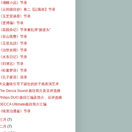
《涌幢小品》节录
《云间据目抄》卷二【記風俗】节录
《玉芝堂谈荟》节录
《贤博编》节录
《菽园杂记》节录兼乱弹“扬篮头”
《谷山笔麈》节录
《玉堂丛語》节录
《治世余闻》节录
《水东日记》节录
《归潜志》节录
《松窗梦语》节录
《孔子家语》语录
大众趣味引导下诞生的折子戏表演艺术
The Decca Sound 曲目简介及豆评选摘
Philips DUO 曲目汇编及简介、豆评选摘
DECCA Ultimate曲目简介汇编
《续资治通鉴》节录
三月
(7)
二月
(7)