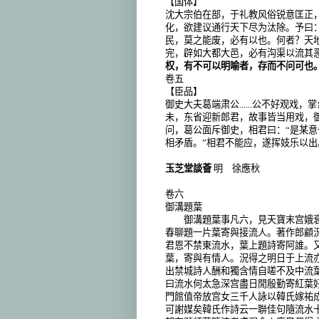
【国体】
沈大宗伯在部，于礼教风俗锐意匡正
化，欲建议通行天下尽为汰除。予曰
民，莫之能废，必有以也。何者？天
完，辟如大都大邑，必有沟渠以流其
权，有不可以明喻者，存而不问可也
卷五
【臣品】
御史大夫葛端肃公......公不好观
未，东省迎新郎君，故事皆当用戏，
问，葛公面斥御史，相君曰：
“
是某意
相矛盾。
”
相君不能应，遂挥妓乐以出
玉芝堂談薈
明 徐應秋
卷六
御溝題葉
御溝題葉事凡六，見天寶末宫娥衰
春聊題一片葉寄與接流人。著作郎顧
君恩不禁東流水，葉上題詩寄阿誰。
葉，寄與有情人。況得之明日于上流
出禁城詩人酬和獨含情自嗟不及中流
曰流水何太急深宫盡日閒殷勤寄紅葉
門館值帝放宫女三千人詠以韓氏嫁祐
可謝媒矣韓氏作詩云一聨佳句隨流水