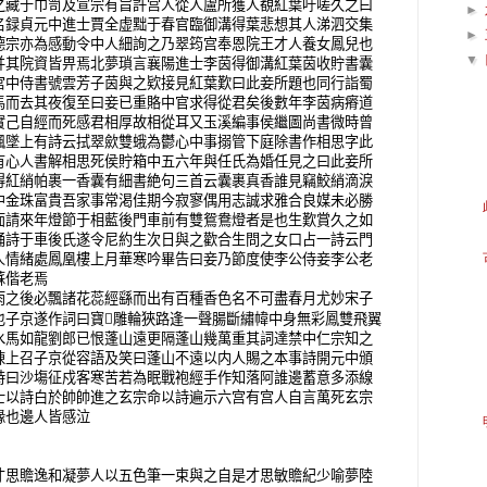
之藏于巾笥及宣宗有旨許宫人從人盧所獲人覩紅葉吁嗟久之曰
►
名録貞元中進士賈全虚黜于春官臨御溝得葉悲想其人涕泗交集
►
德宗亦為感動令中人細詢之乃翠筠宫奉恩院王才人養女鳳兒也
▼
并其院資皆畀焉北夢瑣言襄陽進士李茵得御溝紅葉茵收貯書囊
宫中侍書號雲芳子茵與之欵接見紅葉歎曰此妾所題也同行詣蜀
馬而去其夜復至曰妾已重賂中官求得從君矣後數年李茵病瘠道
實己自經而死感君相厚故相從耳又玉溪編事侯繼圖尚書微時曾
飄墜上有詩云拭翠歛雙蛾為鬱心中事搦管下庭除書作相思字此
有心人書解相思死侯貯箱中五六年與任氏為婚任見之曰此妾所
得紅綃帕裹一香囊有細書絶句三首云囊裹真香誰見竊鮫綃滴淚
中金珠富貴吾家事常渇佳期今寂寥偶用志誠求雅合良媒未必勝
面請來年燈節于相藍後門車前有雙鴛鴦燈者是也生歎賞久之如
誦詩于車後氏遂令尼約生次日與之歡合生問之女口占一詩云門
人情緒處鳳凰樓上月華寒吟畢告曰妾乃節度使李公侍妾李公老
蘇偕老焉
之後必飄諸花蕊經繇而出有百種香色名不可盡春月尤妙宋子

也子京遂作詞曰寶
雕輪狹路逢一聲腸斷繡幃中身無彩鳳雙飛翼
水馬如龍劉郎已恨蓬山遠更隔蓬山幾萬重其詞達禁中仁宗知之
陳上召子京從容語及笑曰蓬山不遠以内人賜之本事詩開元中頒
詩曰沙塲征戍客寒苦若為眠戰袍經手作知落阿誰邊蓄意多添線
士以詩白於帥帥進之玄宗命以詩遍示六宫有宫人自言萬死玄宗
緣也邊人皆感泣
思贍逸和凝夢人以五色筆一束與之自是才思敏贍紀少喻夢陸