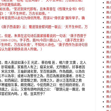
9《南吕宫
·
一枝花
·
范张鸡黍》：
“
天不生仲尼，万古如长夜。
”
圈
或许就是指此剧。
圈
如长夜。
”
至迟到宋代即有，且朱熹曾在《性理大全书》中引
圈
程》：
“
天不生仲尼，万古长如夜。
”
圈
但考官竟然以此句为俳优所用，而误以
“
俳优语
”
摒斥举子，确
圈
《唐子西语录》云：蜀道馆舍壁间题一联云：
‘
天不生仲尼，万
圈
圈
三，但是，朱熹在这句诗后面紧接着说的一句话：
“
唐子西尝于
圈
1069-1120)，字子西，眉州(今四川眉山)人，《唐子西文录》
圈
不生仲尼，万古如长夜
”
，不知何人诗也。
”
唐子西作为该诗句目
圈
认为是宋朝佚名诗人所做。 ）
圈
圈
圈
南人喜談如漢小王 光武 、蔡伯喈 邕 、楊六使 文廣 ，北人
，鈔寫繪畫，家畜而人有之；癡呆女婦，尤所酷好，好事者因
圈
、宋呂文穆、王龜齡諸名賢，至百態誣飾，作為戲劇，以為佐
圈
夫不以為非；或者以為警世之為，而忍為推波助瀾者，亦有之
圈
為，如西廂記、碧雲騢之類，流傳之久，遂以泛濫而莫之救
圈
亭寒爐撥灰事，頗見傳記，今從而飾之曰：他日相府退衙，片
圈
詩諷之，云云。又嘗有鴟吻詩諷之曰：「獸頭元是一團泥，做
圈
卻當初窯內時。」噫，豈其然乎？
圈
圈
圈