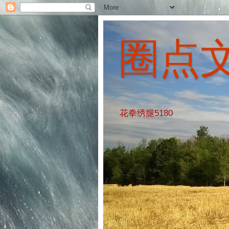
圈点
花拳绣腿5180