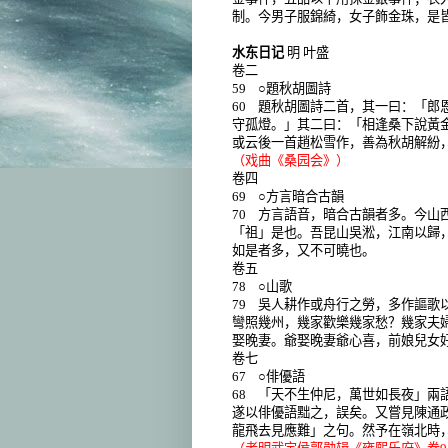
制。今男子服錦綺，女子飾金珠，是
水东日记
明 叶盛
卷二
59
○題秋胡圖詩
60
題秋胡圖詩二首，其一曰：「郎
守孤燈。」其二曰：「相逢桑下說黃
或云後一首趙松雪作，善為秋胡解紛
（戏曲《桑园会》）
卷四
69
○方言暗合古韻
70
方言語音，暗合古韻者多。今山
「祖」是也。吾昆山吳淞，江南以歸
如是者多，又不可曉也。
卷五
78
○山歌
79
吳人耕作或舟行之勞，多作謳歌
彎照幾州，幾家歡樂幾家愁？幾家夫
娶晚妻。爺娶晚妻爺心喜，前娘兒女
卷七
67
○俳優語
68
「天不生仲尼，萬世如長夜」兩
遂以俳優語黜之，誤矣。又嘗見陳通
龍飛去見應難」之句。然予在嶺北時