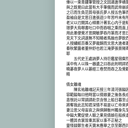
倕以一束青鏤筆管授之文因遒進李嶠
與之既覺曰此當有大手筆俄而武帝崩
之已而生奂范質母張氏夢人授五色筆
盈袖自是文思日進張迴少年苦吟未有
老父以刃開其心傾墨汁著玄心内于是
璟夢大鳥啣書吐口中而吞咽之乘而直
用此墨便覺才思開敏夢吞丹篆而才思
見天下文詞遂無不知曉者馬融也夢飲
人授繡紙百番又夢裁錦而文思大進者
春秋繁露者董仲舒也若江淹夢張景陽
耶
五代史王處訥夢人持巨鑑星宿粲然
溪中有人以珠一器遺之曰吞此則明諤
曉碁夜夢人以碁經三卷焚而吞之及覺
精
倩女離魂
陳玄祐離魂記天授三年清河張鎰因
容範鎰每曰他時當以倩娘妻之後各長
恚恨託以常調請赴京含恨上船日暮至
將奪我此志知君深情不易是以亡命來
妻泣思父母宙哀之與俱歸衡州獨身先
中鎰大驚促使人驗之果見倩娘在船疾
一體其衣裳皆重其家以事不正秘之
靈怪録鄭生者天寶末應舉之京至鄭西