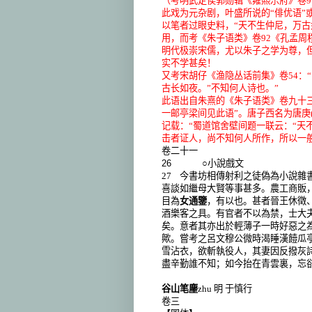
（考明武定侯郭勋辑《雍熙乐府》卷
此戏为元杂剧，叶盛所说的
“
俳优语
”
以笔者过眼史料，
“
天不生仲尼，万古
用，而考《朱子语类》卷92《孔孟周
明代极崇宋儒，尤以朱子之学为尊，
实不学甚矣！
又考宋胡仔《渔隐丛话前集》卷54：
“
古长如夜。
”
不知何人诗也。
”
此语出自朱熹的《朱子语类》卷九十
一邮亭梁间见此语
”
。唐子西名为唐庚(
记载：
“
蜀道馆舍壁间题一联云：
“
天
击者证人，尚不知何人所作，所以一般
卷二十一
26
○小說戲文
27
今書坊相傳射利之徒偽為小說雜書，
喜談如繼母大賢等事甚多。農工商販
目為
女通鑒
，有以也。甚者晉王休徵
酒樂客之具。有官者不以為禁，士大
矣。意者其亦出於輕薄子一時好惡之
歟。嘗考之呂文穆公微時渴睡漢饐瓜
雪沾衣，欲斬執役人，其妻因反撥灰
盡辛勤誰不知；如今抬在青雲裏，忘
谷山笔麈
zhu
明
于慎行
卷三