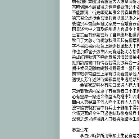
朝有題紅葉隨流者盧渥舍人應舉偶得
當時偶題不謂君得之也陸務觀侍兒小
不能離溝上街吏頗疑其事金吾奏其實
德宗召全虚授金吾衛兵曹以鳳兒賜之
後僖宗幸蜀茵奔竄民家見一宫娥自云
因具述宫中之事及綿州逢内官逼令上
士言其面有邪氣雲芳子自陳綿州相遇
秋日于大慈寺倚欄忽秋風四起有桐葉
字不書紙書向秋葉上願逐秋風起天下
作也京師宦子張生因元宵遊乾明寺拾
染成紅殷勤遺下輕綃意留與情郎懷袖
紅綃詩尾書曰有情者若得此欲與妾一
期往候果見雕輪綉轂掛鴛鴦燈一盞乃
前畫戟尋常設堂上犀簪取次看最是惱
邁悞妾芳年遂與侍婢彩雲隨生逃隱姑
金鑾密記翰林有龍口渠通内苑大雨
京過御街遇内家車子有褰簾者曰小宋
心有靈犀一點通金作屋玉為櫳車如流
問内人第幾車子何人呼小宋有内人自
邊軍纊衣製於宫中有兵士于雜袍中得
含情更著綿今生已過也結取後身緣兵
深憫之遂以嫁得詩人曰我與汝結今生
夢筆生花
李白少時夢所用筆頭上生花自是才