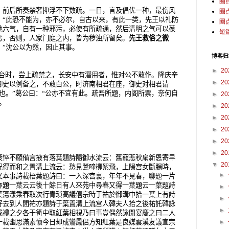
圈
，前后所奏禁奢抑浮不下数疏。一日，言及倡优一种，最伤风
圈
：
“
此恐不能为，亦不必尔，自古以来，有此一类，先王以礼防
圈
地六气，自有一种邪污，必使有所疏通，然后清明之气可以葆
短
恶，否则，人家门庭之内，皆为秽浊所留矣。
先王救俗之微
。
”
沈公以为然，因止其事。
博客归
►
20
戏，掌台时，尝上疏禁之，长安中有潜用者，惟对公不敢作。隆庆辛
►
20
御史以例备之，不敢白公，时济南相君在座，御史对相君请
也。
”
葛公曰：
“
公亦不宜有此。疏吾所题，内阁所票，奈何自
►
20
。
►
20
►
20
►
20
►
20
►
20
悴不願備宫掖有落葉題詩隨御水流云：舊寵悲秋扇新恩寄早
▼
20
況得而和之置溝上流云：愁見鶯啼柳絮飛，上陽宫女斷腸時，
►
又本事詩載梧葉題詩曰：一入深宫裏，年年不見春，聊題一片
亦題一葉云云後十餘日有人來苑中尋春又得一葉題云一葉題詩
►
葉蕩漾乘春取次行青瑣高議僖宗時于祐於御溝中拾一葉上有詩
►
好去到人間祐亦題詩于葉置溝上流宫人韓夫人拾之後祐託韓詠
►
成禮之夕各于笥中取紅葉相視乃曰事豈偶然詠開宴慶之曰二人
十載幽思滿素懷今日却成鸞鳳侣方知紅葉是良媒雲溪友議宣宗
►