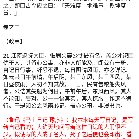
之，即口占令应之曰：『天难度，地难量，乾坤度
量。』
卷之二
【政事】
21 江南巡抚大臣，惟周文襄公忱最有名。盖公才识固
优于人，其留心公事，亦非人所能及。闻公有一册，
自记日行事，纤悉不遗，每日阴晴风雨，亦必详记。
如云某日午前晴，午后阴，某日东风，某日西风，某
日昼夜雨。人初不知其故，一日，民有告粮船失风
者，公诘其失船为何日，午前午后，东风西风。其人
不能知，妄对。公一一语其实，其人惊服，诈遂不得
行。于是知公之风雨必记，盖亦公事，非漫书也。
（鲁迅《马上日记 豫序》：我本来每天写日记，是写
给自己看的；大约天地间写着这样日记的人们很不
少。假使写的人成了名人，死了之后便也会印出；看