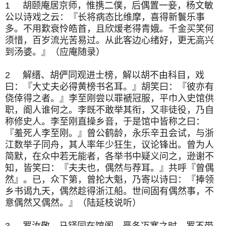
1 胡颐庵居京师，惟携二僕，后偶置一妾，杨文敏
公以诗戏之云：『长将病态比维摩，喜得新鬟乐事
多。不用歎衰怜皓首，且欣煖老得青娥。千金买笑何
须惜，百岁流光苦易过。从此客边心绪好，更无高兴
到汤婆。』（应庵随录）
2 解缙、胡俨同观进士榜，解以胡不由科目，戏
曰：『大丈夫必得黄榜书名耳。』胡笑曰：『彼亦有
侥倖得之者。』李至刚尝以罪褫冠服，平巾入史馆供
职，阍人谁何之。李既不敢举其衔，又非徒役，乃自
称修史人。李至刚直操乡音，于是馆中皆称之曰：
『羞死人李至刚。』曾公鹤龄，永乐辛丑会试，与浙
江数举子同舟，其人率年少狂生，议论锋出。曾为人
简默，在众中若无能者，各举书中疑义问之，逊谢不
知，皆笑曰：『夫夫也，偶然与荐耳。』共呼『曾偶
然』。已，众下第，曾抡大魁，乃寄以诗曰：『捧领
乡书谒九天，偶然趁得浙江船。世间固有偶然事，不
意偶然又偶然。』（陆延枝说听）
3 罗汝敬、马铎同在馆阁，严冬冱寒之时，罗不带