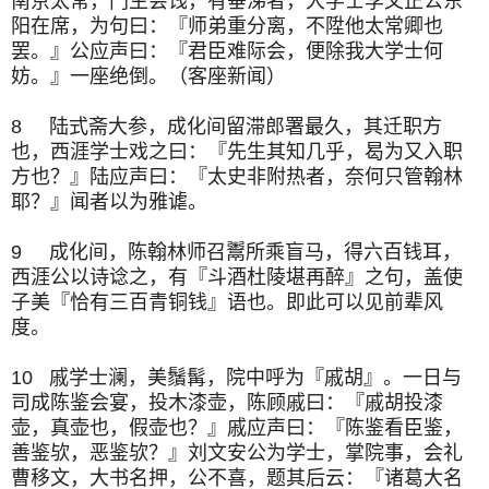
南京太常，门生会饯，有垂涕者，大学士李文正公东
阳在席，为句曰：『师弟重分离，不陞他太常卿也
罢。』公应声曰：『君臣难际会，便除我大学士何
妨。』一座绝倒。（客座新闻）
8 陆式斋大参，成化间留滞郎署最久，其迁职方
也，西涯学士戏之曰：『先生其知几乎，曷为又入职
方也？』陆应声曰：『太史非附热者，奈何只管翰林
耶？』闻者以为雅谑。
9 成化间，陈翰林师召鬻所乘盲马，得六百钱耳，
西涯公以诗谂之，有『斗酒杜陵堪再醉』之句，盖使
子美『恰有三百青铜钱』语也。即此可以见前辈风
度。
10 戚学士澜，美鬚髯，院中呼为『戚胡』。一日与
司成陈鉴会宴，投木漆壶，陈顾戚曰：『戚胡投漆
壶，真壶也，假壶也？』戚应声曰：『陈鉴看臣鉴，
善鉴欤，恶鉴欤？』刘文安公为学士，掌院事，会礼
曹移文，大书名押，公不喜，题其后云：『诸葛大名