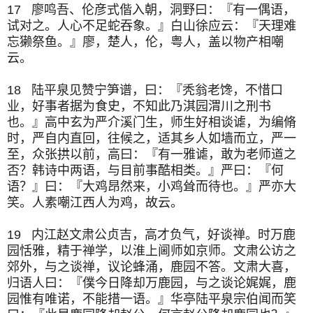
17 廖鸣吾、伦彦式偕入朝，洞野曰：『有一偶语，
试对之。人心不足蛇吞象。』白山徐应云：『天理难
忘獭祭鱼。』廖，楚人，伦，粤人，盖以物产相嘲
云。
18 陆平泉见赞宁笋谱，曰：『秃翁老馋，不惜口
业，好事者据为食史，不知此乃淇园渭川之刑书
也。』高中玄为严介溪门生，师生好相谈谑，为编脩
时，严自内直回，往候之，适其乡人如墙而立，严一
至，众张拱以前，高曰：『有一雅谑，敢为老师道之
否？韩诗中两语，与目前事酷相类。』严曰：『何
语？』曰：『大鸡昂然来，小鸡耸而待也。』严亦大
笑。人素嘲江西人为鸡，故云。
19 内江赵文肃公贞吉，高才负气，好谈禅。时万鹿
园恬雅，精于禅学，以淮上阃师如京师。文肃公访之
郊外，与之谈禅，议论蜂涌，鹿园不答。文肃大喜，
归语人曰：『僕今日降却万鹿园，与之谈论娓娓，鹿
园惟有唯诺，不能措一语。』华亭陆平泉宗伯闻而笑