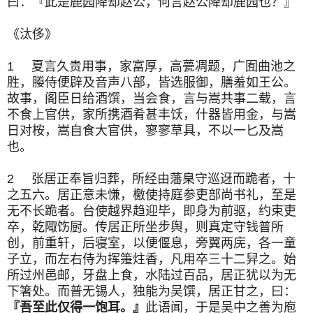
曰：『此是鹿园降却赵公，何言赵公降却鹿园也？』
《汰侈》
1 夏言久贵用事，家富厚，高甍凋题，广囿曲池之
胜，媵侍便辟及音声八部，皆选服御，膳羞如王公。
故事，阁臣日给酒馔，当会食，言与嵩共事二载，言
不食上官供，家所携酒肴甚丰饫，什器皆用金，与嵩
日对桉，嵩自食大官供，寥寥草具，不以一匕及嵩
也。
2 张居正奉旨归葬，所经由藩臬守巡迓而跪者，十
之五六。居正意未慊，檄使持庭参吏部尚书礼，至是
无不长跪者。台使越界趋迎毕，即身为前驱，约束吏
卒，乾陬饬厨。传居正所坐步舆，则真定守钱普所
创，前重轩，后寝室，以便偃息，旁翼两庑，各一童
子立，而左右侍为挥箑炷香，凡用卒三十二舁之。始
所过州邑邮，牙盘上食，水陆过百品，居正犹以为无
下箸处。而普无锡人，独能为吴馔，居正甘之，曰：
『吾至此仅得一饱耳。』
此语闻，于是吴中之善为庖