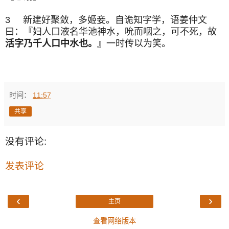
3 新建好聚敛，多姬妾。自诡知字学，语姜仲文
曰：『妇人口液名华池神水，吮而咽之，可不死，故
活字乃千人口中水也。
』一时传以为笑。
时间：
11:57
共享
没有评论:
发表评论
‹
›
主页
查看网络版本