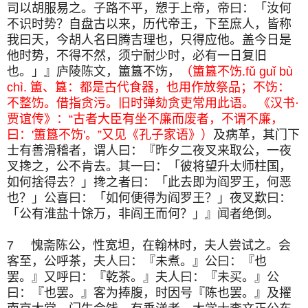
司以胡服易之。子路不平，愬于上帝，帝曰：「汝何
不识时势？自盘古以来，历代帝王，下至庶人，皆称
我曰天，今胡人名曰腾吉理也，只得应他。盖今日是
他时势，不得不然，须宁耐少时，必有一日复旧
也。」』庐陵陈文，簠簋不饬，
（簠簋不饬.fǔ guǐ bù
chì. 簠、簋：都是古代食器，也用作放祭品；不饬：
不整饬。借指贪污。旧时弹劾贪吏常用此语。 《汉书·
贾谊传》：“古者大臣有坐不廉而废者，不谓不廉，
曰：'簠簋不饬'。”又见《孔子家语》）
及病革，其门下
士有善滑稽者，谓人曰：『昨夕二夜叉来取公，一夜
叉搀之，公不肯去。其一曰：「彼将望升太师柱国，
如何捨得去？」搀之者曰：「此去即为阎罗王，何恶
也？」公喜曰：「如何便得为阎罗王？」夜叉歎曰：
「公有淮盐十馀万，非阎王而何？」』闻者绝倒。
7 愧斋陈公，性宽坦，在翰林时，夫人尝试之。会
客至，公呼茶，夫人曰：『未煮。』公曰：『也
罢。』又呼曰：『乾茶。』夫人曰：『未买。』公
曰：『也罢。』客为捧腹，时因号『陈也罢。』及擢