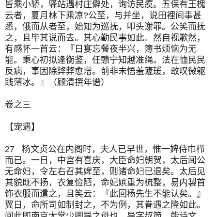
皆乘小轿，驿站遇村庄僻处，询访民瘼。五保有王槐
云者，夏月林下乘凉?公至，与并坐，说田裡间事甚
悉，俄而从者至，始知为巡抚，叩头谢罪。公笑而抚
之，且毕其说而去。其心勤民事如此。然自视歉然，
有感怀一首云：『日宴忘餐夜半兴，簿书烦恼为无
能。秉心初拟逢衡鉴，任戆宁知越准绳。法在恤民民
反病，事因除弊弊愈增。前非未悟羞籧瑗，敢叹微躯
践薄冰。』（顾清撰年谱）
卷之三
【宠遇】
27 杨文贞公在内阁时，夫人已早世，惟一婢侍巾栉
而已。一日，中宫有喜庆，大臣命妇朝贺，太后闻公
无命妇，令左右召其婢至，则诸命妇已退矣。太后见
其貌既不扬，衣复俭陋，命妃嫔重为梳整，易内製首
饰衣服而遣之，且笑云：『此回杨先生不能认矣。』
翼日，命所司如制封之，不为例，其眷遇之隆如此。
闻此即南京太常少卿导之母也。导字叔简，能诗文，