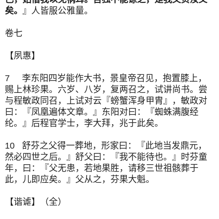
矣。
』人皆服公雅量。
卷七
【夙惠】
7 李东阳四岁能作大书，景皇帝召见，抱置膝上，
赐上林珍果。六岁、八岁，复两召之，试讲尚书。尝
与程敏政同召，上试对云『螃蟹浑身甲胄』，敏政对
曰：『凤凰遍体文章。』东阳对曰：『蜘蛛满腹经
纶。』后程官学士，李大拜，兆于此矣。
10 舒芬之父得一葬地，形家曰：『此地当发鼎元，
然必四世之后。』舒父曰：『我不能待也。』时芬童
年，曰：『父无患，若地果胜，请移三世祖骸葬于
此，儿即应矣。』父从之，芬果大魁。
【谐谑】（全）