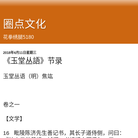
圈点文化
花拳绣腿5180
2018年4月11日星期三
《玉堂丛語》节录
玉堂丛语（明）焦竑
卷之一
【文学】
16 毗陵陈济先生善记书，其长子道侍侧，问曰：