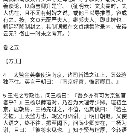
善谈论，以尚宝卿升是官。（征明云：文贞薨时，夫
人犹在，且不闻有封婢之说，或他日以导推恩，容或
有之。按，文贞元配严夫人，继郭夫人，即此婢也。
朝廷特降制封之，其制词载在文贞续集附录内，安得
云无？衡山一时未之考耳。）
卷之五
【方正】
4 太监金英奉使道南京，诸司皆饯之江上，薛公瑄
独不往。英言于朝曰：『南京好官，惟薛卿耳。』
5 王振之专政也，问三杨曰：『吾乡亦有可为京堂官
者乎？』三杨以薛瑄对，乃召为大理寺少卿。瑄初至
京，居朝房，三杨先过之，不值，语其僕曰：『若主
之擢，王太监力也，朝罢可诣谢。』明日朝退，又使
人语之，终不往。振至阁下，问薛少卿安在，三杨为
谢，且曰：『彼将来见也。』知李贤与瑄厚，令转语