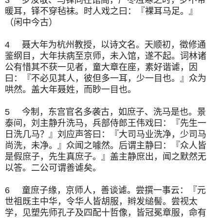
暖耳，铎不穿毡袜。时人戏之曰：『裸耳马足。』
（闲中今古）
4 聂大年为杭州教授，以诗文名。天顺初，徵修通
鉴纲目，大年扶病至京师，未入馆，遂不起。词林诸
公有惜其不获一见者，童大章在座，素好谐谑，因
曰：『不必见其人，彼但多一耳，少一目也。』众为
哄然。盖大年聂姓，而眇一目也。
5 今制，东宫官名多袭古，如庶子、洗马是也。景
泰间，刘主静升洗马，兵部侍郎王伟戏曰：『先生一
日洗几马？』刘应声答曰：『大司马业洗净，少司马
尚洗，未净。』众闻之噱然。后谓主静曰：『众人皆
是假庶子，先生真庶子。』盖主静庶出，闻之默然无
以答。二公可谓善谑矣。
6 童庶子缘，京师人，善谈谑。尝撰一事云：『元
世祖既主中华，令华人皆胡服，辫发缒髻。尝视太
学，见塑先师孔子及四配十哲像，皆冠冕章服，命有