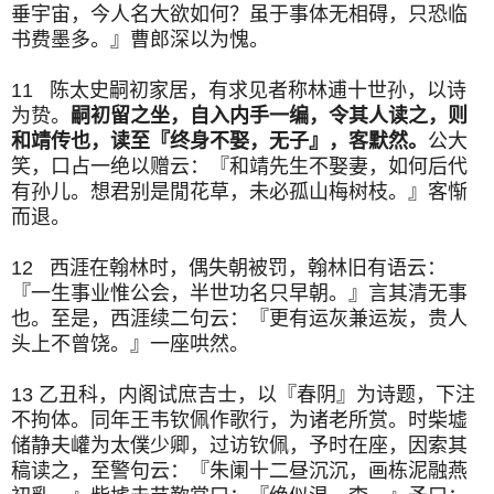
垂宇宙，今人名大欲如何？虽于事体无相碍，只恐临
书费墨多。』曹郎深以为愧。
11 陈太史嗣初家居，有求见者称林逋十世孙，以诗
为贽。
嗣初留之坐，自入内手一编，令其人读之，则
和靖传也，读至『终身不娶，无子』，客默然。
公大
笑，口占一绝以赠云：『和靖先生不娶妻，如何后代
有孙儿。想君别是閒花草，未必孤山梅树枝。』客惭
而退。
12 西涯在翰林时，偶失朝被罚，翰林旧有语云：
『一生事业惟公会，半世功名只早朝。』言其清无事
也。至是，西涯续二句云：『更有运灰兼运炭，贵人
头上不曾饶。』一座哄然。
13 乙丑科，内阁试庶吉士，以『春阴』为诗题，下注
不拘体。同年王韦钦佩作歌行，为诸老所赏。时柴墟
储静夫巏为太僕少卿，过访钦佩，予时在座，因索其
稿读之，至警句云：『朱阑十二昼沉沉，画栋泥融燕