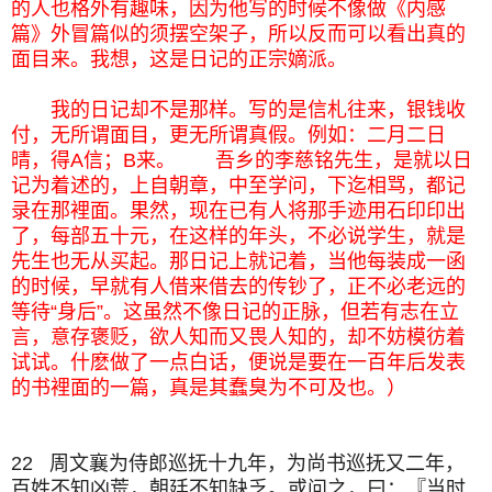
的人也格外有趣味，因为他写的时候不像做《内感
篇》外冒篇似的须摆空架子，所以反而可以看出真的
面目来。我想，这是日记的正宗嫡派。
我的日记却不是那样。写的是信札往来，银钱收
付，无所谓面目，更无所谓真假。例如：二月二日
晴，得A信；B来。 吾乡的李慈铭先生，是就以日
记为着述的，上自朝章，中至学问，下迄相骂，都记
录在那裡面。果然，现在已有人将那手迹用石印印出
了，每部五十元，在这样的年头，不必说学生，就是
先生也无从买起。那日记上就记着，当他每装成一函
的时候，早就有人借来借去的传钞了，正不必老远的
等待“身后”。这虽然不像日记的正脉，但若有志在立
言，意存褒贬，欲人知而又畏人知的，却不妨模彷着
试试。什麽做了一点白话，便说是要在一百年后发表
的书裡面的一篇，真是其蠢臭为不可及也。）
22 周文襄为侍郎巡抚十九年，为尚书巡抚又二年，
百姓不知凶荒，朝廷不知缺乏。或问之，曰：『当时