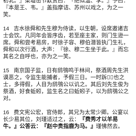
初乳。』柴墟击节歎赏曰：『绝似温、李。』予曰：
『本是王、韦。』盖指摩诘、苏州以戏之，为之一
笑。
14 吉水徐舜和先生穆为侍读，以生朝，设席邀诸吉
士会饮。凡同年会皆序齿，若至座主家，则门生逊一
席。舜和尝考易房，时徐子容、穆伯潜皆执门生礼，
舜和以次行酒，大声：『徐、穆二生坐于此。』而忘
其名之自呼也，亦为之一笑。
15 南京国子监，日有鸱鴞鸣于林间，祭酒周先生洪
谟恶之，令监生能捕者，予假三日。一时跅也之
士，多得假，人目为鸱鴞公以讥之。其后刘先生俊为
祭酒，好食蚯蚓，监生名之曰蚯蚓子，以为鸱鴞公之
对。
16 费文宪公宏，官侍郎，其兄为太常少卿。公宴以
长少易其位，刘瑾适过之，云：
『费秀才以羊易
牛。』公答云：『赵中贵指鹿为马。』
瑾怫然去。