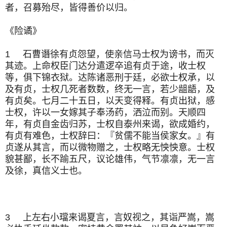
者，召募殆尽，皆得善价以归。
《险谲》
1 石曹谮徐有贞怨望，使亲信马士权为谤书，而灭
其迹。上命权臣门达分遣逻卒追有贞于途，收士权
等，俱下锦衣狱。达陈诸恶刑于廷，必欲士权承，以
及有贞，士权几死者数数，终无一言，若少龃龉，及
有贞矣。七月二十五日，以天变得释。有贞出狱，感
士权，许以一女嫁其子奉汤药，洒泣而别。天顺四
年，有贞自金齿归苏，士权自泰州来谒，欲成婚约，
有贞有难色，士权辞曰：『贫儒不能当侯家女。』有
贞遂从其言，而以微物赠之，士权略无怏怏意。士权
貌甚鄙，长不踰五尺，议论雄伟，气节凛凛，无一言
及徐，真信义士也。
3 上左右小璫来谒夏言，言奴视之，其诣严嵩，嵩