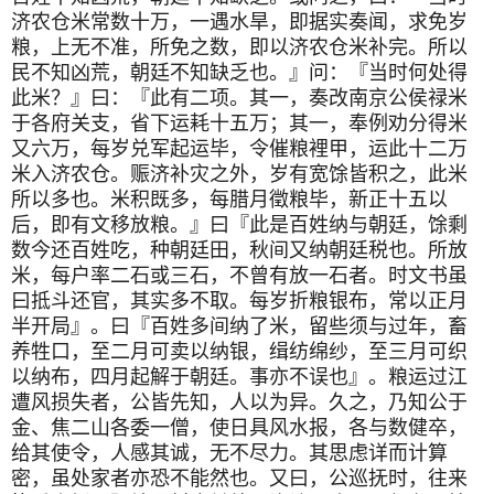
济农仓米常数十万，一遇水旱，即据实奏闻，求免岁
粮，上无不准，所免之数，即以济农仓米补完。所以
民不知凶荒，朝廷不知缺乏也。』问：『当时何处得
此米？』曰：『此有二项。其一，奏改南京公侯禄米
于各府关支，省下运耗十五万；其一，奉例劝分得米
又六万，每岁兑军起运毕，令催粮裡甲，运此十二万
米入济农仓。赈济补灾之外，岁有宽馀皆积之，此米
所以多也。米积既多，每腊月徵粮毕，新正十五以
后，即有文移放粮。』曰『此是百姓纳与朝廷，馀剩
数今还百姓吃，种朝廷田，秋间又纳朝廷税也。所放
米，每户率二石或三石，不曾有放一石者。时文书虽
曰抵斗还官，其实多不取。每岁折粮银布，常以正月
半开局』。曰『百姓多间纳了米，留些须与过年，畜
养牲口，至二月可卖以纳银，缉纺绵纱，至三月可织
以纳布，四月起解于朝廷。事亦不误也』。粮运过江
遭风损失者，公皆先知，人以为异。久之，乃知公于
金、焦二山各委一僧，使日具风水报，各与数健卒，
给其使令，人感其诚，无不尽力。其思虑详而计算
密，虽处家者亦恐不能然也。又曰，公巡抚时，往来