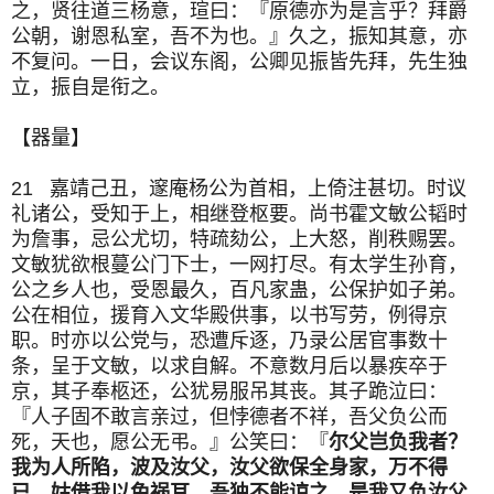
之，贤往道三杨意，瑄曰：『原德亦为是言乎？拜爵
公朝，谢恩私室，吾不为也。』久之，振知其意，亦
不复问。一日，会议东阁，公卿见振皆先拜，先生独
立，振自是衔之。
【器量】
21 嘉靖己丑，邃庵杨公为首相，上倚注甚切。时议
礼诸公，受知于上，相继登枢要。尚书霍文敏公韬时
为詹事，忌公尤切，特疏劾公，上大怒，削秩赐罢。
文敏犹欲根蔓公门下士，一网打尽。有太学生孙育，
公之乡人也，受恩最久，百凡家蛊，公保护如子弟。
公在相位，援育入文华殿供事，以书写劳，例得京
职。时亦以公党与，恐遭斥逐，乃录公居官事数十
条，呈于文敏，以求自解。不意数月后以暴疾卒于
京，其子奉柩还，公犹易服吊其丧。其子跪泣曰：
『人子固不敢言亲过，但悖德者不祥，吾父负公而
死，天也，愿公无弔。』公笑曰：『
尔父岂负我者？
我为人所陷，波及汝父，汝父欲保全身家，万不得
已，姑借我以免祸耳。吾独不能谅之，是我又负汝父