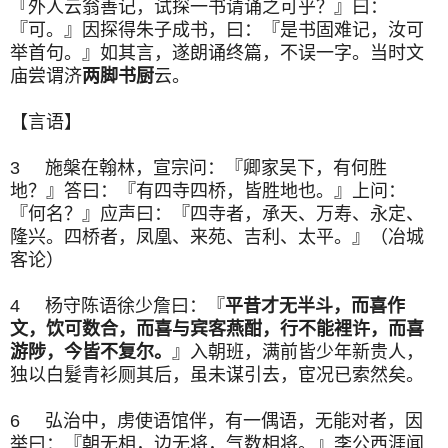
『外人云翁善记，试探一书请诵之可乎？』曰：
『可。』因探得朱子成书，曰：『是书固难记，汝可
举首句。』如其言，遂朗诵终篇，不误一字。当时文
庙尝谓济
两脚书厨
云。
【言语】
3 施槃在翰林，宣宗问：『卿家吴下，有何胜
地？』答曰：『有四寺四桥，皆胜地也。』上问：
『何名？』应声曰：『四寺者，承天、万寿、永定、
隆兴。四桥者，凤凰、来苑、吉利、太平。』（冶城
客论）
4 杨守陈语徐少詹曰：『
平昔才无半斗，而喜作
文，饮可数合，而喜与宾客燕酣，行不能裡许，而喜
游陟，今皆不复尔。
』入朝班，满前皆少年新贵人，
独以白髮青衫厕其后，虽未谋引去，宦况已索然矣。
6 弘治中，虏使语馆伴，有一偶语，无能对者，因
举曰：『朝无相，边无将，气数相将。』李公西涯闻