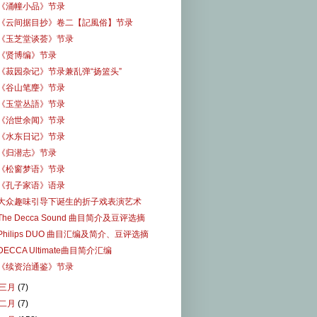
《涌幢小品》节录
《云间据目抄》卷二【記風俗】节录
《玉芝堂谈荟》节录
《贤博编》节录
《菽园杂记》节录兼乱弹“扬篮头”
《谷山笔麈》节录
《玉堂丛語》节录
《治世余闻》节录
《水东日记》节录
《归潜志》节录
《松窗梦语》节录
《孔子家语》语录
大众趣味引导下诞生的折子戏表演艺术
The Decca Sound 曲目简介及豆评选摘
Philips DUO 曲目汇编及简介、豆评选摘
DECCA Ultimate曲目简介汇编
《续资治通鉴》节录
三月
(7)
二月
(7)