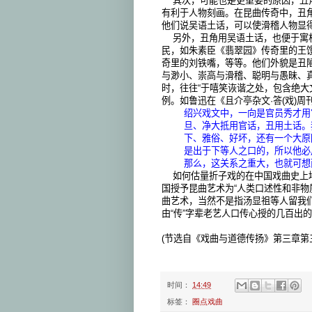
其次，可能也是更重要的原因，丑
有利于人物刻画。在昆曲传奇中，丑
他们说吴语土话，可以使滑稽人物显
另外，丑角用吴语土话，也便于寓
民，如朱素臣《翡翠园》传奇里的王
奇里的刘铁嘴，等等。他们外貌是丑
与渺小、崇高与滑稽、聪明与愚昧、
时，往往“于嘻笑诙谐之处，包含绝大文
例。如鲁迅在《且介亭杂文·答
(
戏
)
周
绍兴戏文中，一向是官员秀才用
旦、净大抵用官话，丑用土话。
下、雅俗、好坏，还有一个大原
是出于下等人之口的，所以他必
那么，这关系之重大，也就可想
如何估量折子戏的在中国戏曲史上
国授予昆曲艺术为“人类口述性和非物质
曲艺术，当然不是指汤显祖等人留我
由“传”字辈老艺人口传心授的几百出
(节选自《戏曲与道德传扬》第三章第
时间：
14:49
标签：
圈点戏曲