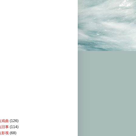
点戏曲
(126)
点旧事
(114)
点影视
(68)