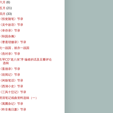
六月
(6)
五月
(21)
四月
(33)
《投瓮随笔》节录
《吴中故语》节录
《幸存录》节录
《秋园杂佩》
《謇斋琐缀录》节录
此一战国，彼亦一战国
《燕对录》节录
古琴CD“老八张”序 编者的话及豆瓣评论
选辑
《畜德录》节录
《前闻记》节录
《闲馀笔话》节录
《西湖小史》节录
《三风十愆记》节录
明清笔记戏曲资料选辑（一）
《寓圃杂记》节录
《昨非庵日纂》节录