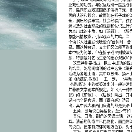
业戏班的功劳。与家庭戏班一般是仓
同，民间职业戏班固然多演折子戏，
面的认识和领会，故而能在折子戏的
全，演出经验丰富，社会经验广，往
解以及对社会现象的观察和认识进行
为本出戏的主角，如《游殿》、《醉
总能出情放彩，引起观众的共鸣。当《
个读书人肚里屁也呒没介”台词时，
感。而这种台词，文士们又怎能写得
本中极为简单，但在折子戏里则被演
悉，特别是对乞丐生活的细心观察和
这里特别要指出，昆曲中成功的说
的结果。乾隆间编刊的戏曲选集《缀
话改为各地土语，其中以苏州、扬州
如《绣襦记·教歌》一丑一副，一讲扬
《钗钏记》中的媒婆演出时一般讲常
并非原文学剧本所规定。如《六十种
记》的《前诱》、《后诱》两出，其
说白也全是官话，而《缀白裘》选录
出，其中武大和西门庆说的都是吴语
丑角、副角说白吴语化，至少有如
首先，丑角、副角的吴语土话，这
耳。清前期传奇早已昆剧化，而昆剧
的说白，便带有浓郁的地方色彩，对