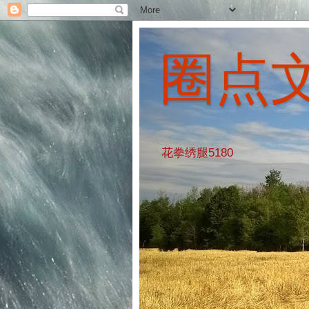
圈点
花拳绣腿5180