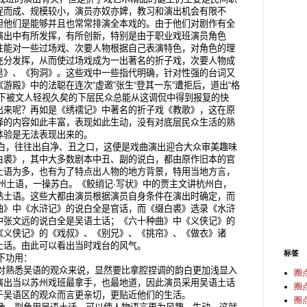
促而成、规模较小，演员亦奴亦婢，教习和演出机会有限不
但他们是能够并且也常常排演全本戏的。由于他们对剧作有全
演出中有所发挥，有所创新，特别是由于职业戏班演员角色
往能对一些过场戏、次要人物根据自己表演特色，对角色的理
充分发挥，从而使过场戏成为一出著名的折子戏，次要人物成
皂》、《狗洞》。这些戏中一些指代明确，针对性强的台词又
游殿》中的法聪在连次“虚邀”张生“登其一东”遭拒后，道出“格
台下被文人轻视久矣的下层民众总能从这调侃中得到报复的快
出来呢？再如是《绣襦记》中著名的折子戏《教歌》，这在原
绎的内容如此丰富，表现如此生动，没有对底层民众生活的熟
体验是无法表现出来的。
白，往往出自净、丑之口，这便是戏曲演出迎合大众审美趣味
白裘》，其中大多数剧本中丑、副的说白，都由原作旧本的官
土语为多，也有为了特点出人物的地方背景，特用当地方言，
州土语，一操苏白。《鲛绡记·写状》中的贾主文讲杭州白，
熟土语。这些大都由演员根据演员自身条件在演出时确定，而
曲》中《水浒记》的说白全是官话，而《缀白裘》选录《水浒
中张文远的说白全是吴语土话；《六十种曲》中《义侠记》的
《义侠记》的《戏叔》、《别兄》、《挑帘》、《做衣》诸
土话。由此可以看出当时戏台的风气。
标签
下功用：
对熟悉吴语的观众来说，显然要比拿腔捏调的韵白更加浅显入
圈
演出当以苏州戏班最拿手，也最地道，因此演员采用吴语土话
圈
于吴语区的观众而言更亲切，更贴近他们的生活。
圈