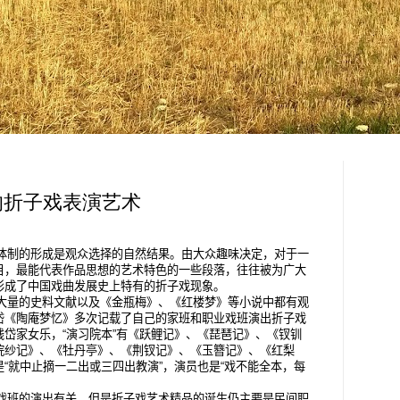
的折子戏表演艺术
体制的形成是观众选择的自然结果。由大众趣味决定，对于一
目，最能代表作品思想的艺术特色的一些段落，往往被为广大
形成了中国戏曲发展史上特有的折子戏现象。
大量的史料文献以及《金瓶梅》、《红楼梦》等小说中都有观
岱《陶庵梦忆》多次记载了自己的家班和职业戏班演出折子戏
岱家女乐，“演习院本”有《跃鲤记》、《琵琶记》、《钗钏
浣纱记》、《牡丹亭》、《荆钗记》、《玉簪记》、《红梨
“就中止摘一二出或三四出教演”，演员也是“戏不能全本，每
戏班的演出有关，但是折子戏艺术精品的诞生仍主要是民间职