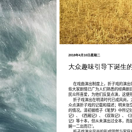
2018年4月10日星期二
大众趣味引导下诞生
在戏曲演出制度上，折子戏的演出
些大家剧情已广为人们熟悉的经典剧
民众所喜爱，为他们反复点演，这便
折子戏演出在明清时代已成风尚，
众点演折子戏的记载和描述；明末张
的情况。清初据梧子《笔梦》中所记钱
记》、《西厢记》、《双珠记》、《
记》等十本，但从未演出过全本，而是
娴一二出而已”。
折子戏演出风尚的形成固然与家庭