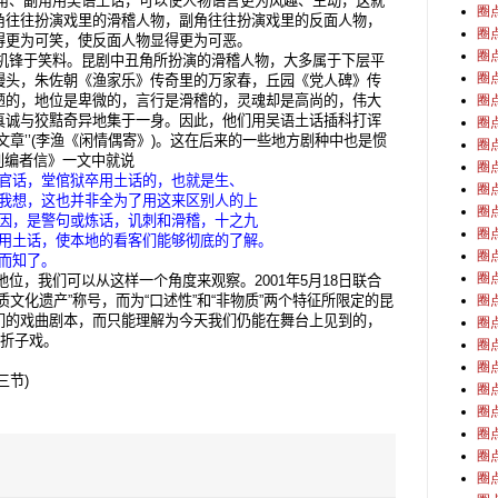
角、副角用吴语土话，可以使人物语言更为风趣、生动，这就
圈
角往往扮演戏里的滑稽人物，副角往往扮演戏里的反面人物，
圈
得更为可笑，使反面人物显得更为可恶。
圈
机锋于笑料。昆剧中丑角所扮演的滑稽人物，大多属于下层平
圈
馒头，朱佐朝《渔家乐》传奇里的万家春，丘园《党人碑》传
陋的，地位是卑微的，言行是滑稽的，灵魂却是高尚的，伟大
圈
真诚与狡黠奇异地集于一身。因此，他们用吴语土话插科打诨
圈
章’’
(
李渔《闲情偶寄》
)
。这在后来的一些地方剧种中也是惯
圈
刊编者信》一文中就说
圈
官话，堂倌狱卒用土话的，也就是生、
圈
我想，这也并非全为了用这来区别人的上
圈
因，是警句或炼话，讥刺和滑稽，十之九
圈
用土话，使本地的看客们能够彻底的了解。
圈
而知了。
圈
地位，我们可以从这样一个角度来观察。
2001
年
5
月
18
日联合
文化遗产”称号，而为“口述性”和“非物质”两个特征所限定的昆
圈
们的戏曲剧本，而只能理解为今天我们仍能在舞台上见到的，
圈
的折子戏。
圈
圈
三节)
圈
圈
圈
圈
圈