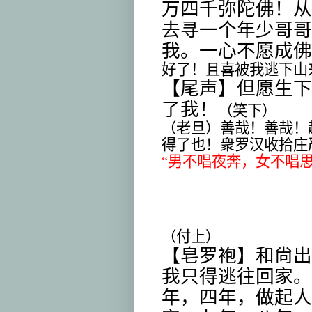
万四千弥陀佛！从
去寻一个年少哥哥
我。一心不愿成佛
好了！且喜被我逃下山
【尾声】但愿生下
了我！
（笑下）
（老旦）善哉！善哉！
得了也！衆罗汉收拾庄
“男不唱夜奔，女不唱思
（付上）
【皂罗袍】和尙出
我只得逃往回家。
年，四年，做起人