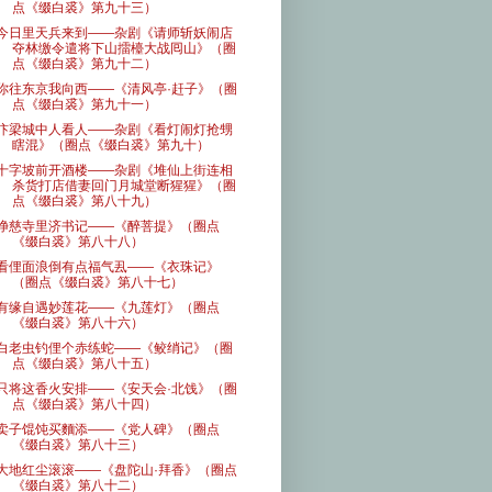
点《缀白裘》第九十三）
今日里天兵来到——杂剧《请师斩妖闹店
夺林缴令遣将下山擂檯大战囘山》（圈
点《缀白裘》第九十二）
你往东京我向西——《清风亭·赶子》（圈
点《缀白裘》第九十一）
汴梁城中人看人——杂剧《看灯闹灯抢甥
瞎混》（圈点《缀白裘》第九十）
十字坡前开酒楼——杂剧《堆仙上街连相
杀货打店借妻回门月城堂断猩猩》（圈
点《缀白裘》第八十九）
净慈寺里济书记——《醉菩提》（圈点
《缀白裘》第八十八）
看俚面浪倒有点福气厾——《衣珠记》
（圈点《缀白裘》第八十七）
有缘自遇妙莲花——《九莲灯》（圈点
《缀白裘》第八十六）
白老虫钓俚个赤练蛇——《鲛绡记》（圈
点《缀白裘》第八十五）
只将这香火安排——《安天会·北饯》（圈
点《缀白裘》第八十四）
卖子馄饨买麵添——《党人碑》（圈点
《缀白裘》第八十三）
大地红尘滚滚——《盘陀山·拜香》（圈点
《缀白裘》第八十二）