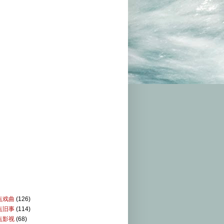
点戏曲
(126)
点旧事
(114)
点影视
(68)