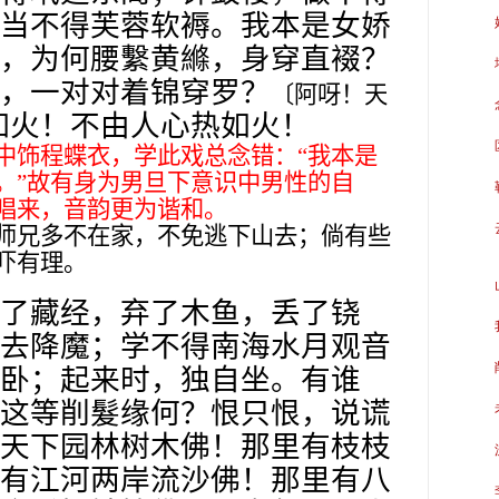
当不得芙蓉软褥。我本是女娇
，为何腰繫黄縧，身穿直裰？
，一对对着锦穿罗？
〔阿呀！天
如火！不由人心热如火！
中饰程蝶衣，学此戏总念错：“我本是
。”故有身为男旦下意识中男性的自
唱来，音韵更为谐和。
师兄多不在家，不免逃下山去；倘有些
吓有理。
了藏经，弃了木鱼，丢了铙
去降魔；学不得南海水月观音
卧；起来时，独自坐。有谁
这等削髮缘何？恨只恨，说谎
天下园林树木佛！那里有枝枝
有江河两岸流沙佛！那里有八