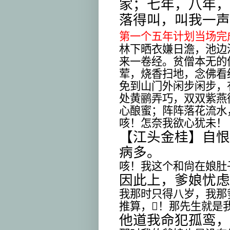
家；七年，八年，
落得叫，叫我一声
第一个五年计划当场完
林下晒衣嫌日澹，池边
来一卷经。贫僧本无的
荤，烧香扫地，念佛看
免到山门外闲步闲步，
处黄鹂弄巧，双双紫燕
心酿蜜；阵阵落花流水
咳！怎奈我欲心犹未！
【江头金桂】自恨
病多。
咳！我这个和尙在娘肚
因此上，爹娘忧虑
我那时只得八岁，我那
推算，
𠲔
！那先生就是
他道我命犯孤鸾，