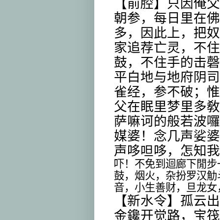
【前腔】只因俺父
朝参，每日里在佛
多，因此上，把奴
家追荐亡灵，不住
鼓，不住手的击磬
平白地与地府阴司
雀经，参不破；惟
父在眠里梦里多敎
萨嘛诃的般若波囉
媒婆！念几声娑婆
声哆呾哆，怎知我
吓！不免到迴廊下閒步
鼓，烟火，杂扮罗汉觔
音，小生善财，旦龙女
【新水令】孤云出
金鑱开觉路，宝筏