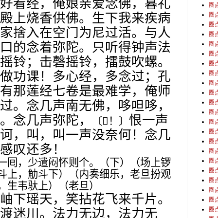
好看经，俺娘亲爱念佛，暮礼
圈
殿上烧香供佛。生下我来疾病
圈
圈
家捨入在空门为尼过活。与人
圈
口的念着弥陀。只听得钟声法
圈
圈
摇铃；击磬摇铃，擂鼓吹螺。
圈
做功课！多心经，多念过；孔
圈
圈
有那莲经七卷是最难学，俺师
圈
过。念几声南无佛，哆呾哆，
圈
圈
。念几声弥陀，
恨一声
〔
𠲔
！〕
圈
诃，叫，叫一声没奈何！念几
圈
圈
感叹还多！
圈
一囘，少遣闷怀则个。（下）（场上锣
圈
圈
斗上，觔斗下）（内奏细乐，老旦扮观
圈
，生韦驮上）（老旦）
圈
岫下瑶天，笑拈花飞来千片。
圈
圈
渡迷川。法力无边，法力无