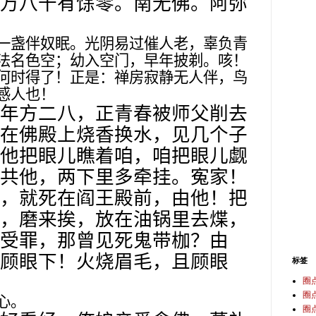
万八千有馀零。南无佛。阿弥
一盏伴奴眠。光阴易过催人老，辜负青
法名色空；幼入空门，早年披剃。咳！
何时得了！正是：禅房寂静无人伴，鸟
感人也！
年方二八，正青春被师父削去
在佛殿上烧香换水，见几个子
他把眼儿瞧着咱，咱把眼儿觑
共他，两下里多牵挂。寃家！
，就死在阎王殿前，由他！把
，磨来挨，放在油锅里去煠，
受罪，那曾见死鬼带枷？由
顾眼下！火烧眉毛，且顾眼
标签
圈
圈
心。
圈