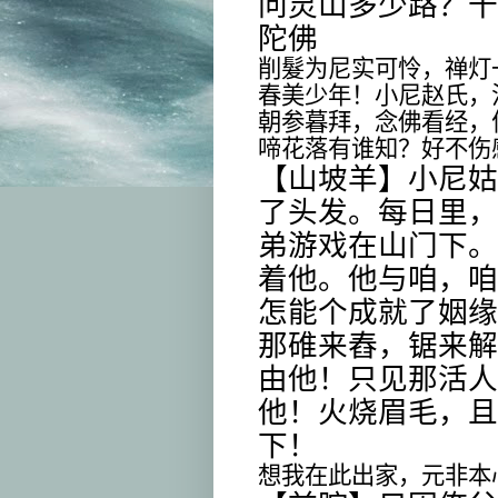
问灵山多少路？十
陀佛
削髮为尼实可怜，禅灯
春美少年！小尼赵氏，
朝参暮拜，念佛看经，
啼花落有谁知？好不伤
【山坡羊】小尼姑
了头发。每日里，
弟游戏在山门下。
着他。他与咱，咱
怎能个成就了姻缘
那碓来舂，锯来解
由他！只见那活人
他！火烧眉毛，且
下！
想我在此出家，元非本