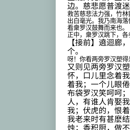
边。慈悲愿普渡迷
救苦慈悲法力强，竹林
出白毫光。我乃南海落
看衆罗汉鼓舞而来也。
正中，衆罗汉跳下，各
【接前】遶迴廊，
个。
呀！你看两旁罗汉塑得
又则见两旁罗汉塑
怀，口儿里念着我
着我；一个儿眼倦
布袋罗汉笑呵呵；
人，有谁人肯娶我
我；伏虎的，恨着
我老来时有甚麽结
烛；香积厨，做不