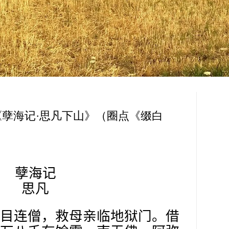
孽海记·思凡下山》（圈点《缀白
孽海记
思凡
目连僧，救母亲临地狱门。借