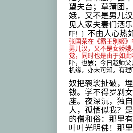
望夫台；草蒲团，
娥，又不是男儿汉
见人家夫妻们洒乐
不由人心热
吓！〕
张国荣在《霸王别姬》
男儿汉，又不是女娇娥
觉，同时也是由于如此
吓，也罢；今日趁师父
机缘，亦未可知。有理
奴把袈裟扯破，埋
钹。学不得罗刹女
座。夜深沉，独自
人，孤恓似我？是
的僧和俗：那里有
叶叶光明佛！那里