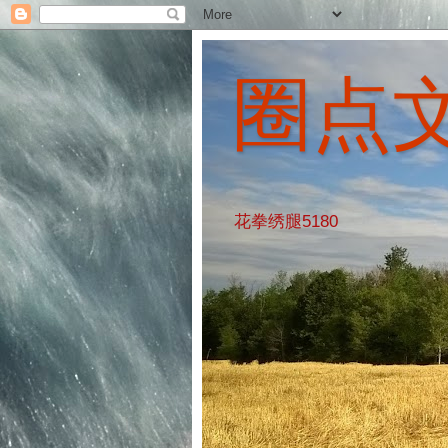
圈点
花拳绣腿5180