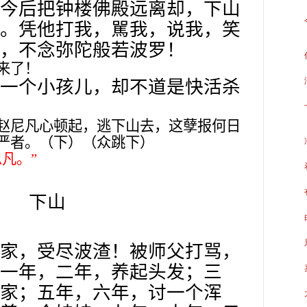
今后把钟楼佛殿远离却，下山
。凭他打我，駡我，说我，笑
，不念弥陀般若波罗！
来了！
一个小孩儿，却不道是快活杀
赵尼凡心顿起，逃下山去，这孽报何日
严者。（下）（众跳下）
凡。”
下山
家，受尽波渣！被师父打骂，
一年，二年，养起头发；三
家；五年，六年，讨一个浑