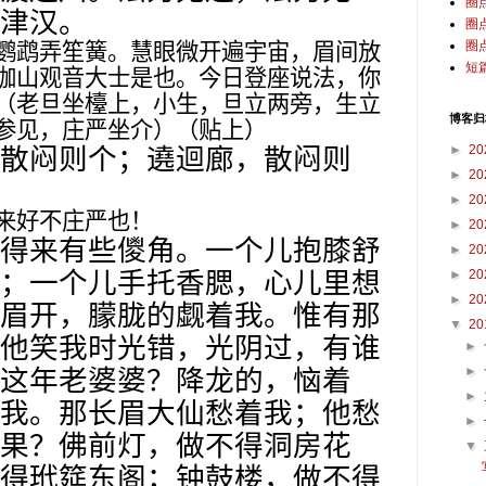
圈
津汉。
圈
圈
鹦鹉弄笙簧。慧眼微开遍宇宙，眉间放
短
伽山观音大士是也。今日登座说法，你
（老旦坐檯上，小生，旦立两旁，生立
博客归
参见，庄严坐介）（贴上）
►
20
散闷则个；遶迴廊，散闷则
►
20
►
20
来好不庄严也！
►
20
得来有些儍角。一个儿抱膝舒
►
20
；一个儿手托香腮，心儿里想
►
20
►
20
眉开，朦胧的觑着我。惟有那
▼
20
他笑我时光错，光阴过，有谁
►
►
这年老婆婆？降龙的，恼着
►
我。那长眉大仙愁着我；他愁
►
果？佛前灯，做不得洞房花
▼
得玳筵东阁；钟鼓楼，做不得