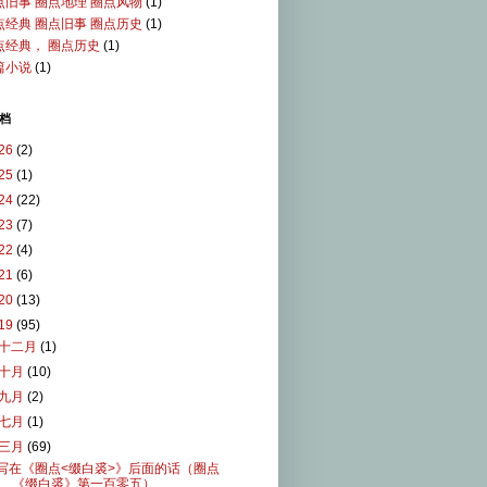
点旧事 圈点地理 圈点风物
(1)
点经典 圈点旧事 圈点历史
(1)
点经典， 圈点历史
(1)
篇小说
(1)
档
26
(2)
25
(1)
24
(22)
23
(7)
22
(4)
21
(6)
20
(13)
19
(95)
十二月
(1)
十月
(10)
九月
(2)
七月
(1)
三月
(69)
写在《圈点<缀白裘>》后面的话（圈点
《缀白裘》第一百零五）