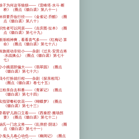
娘子为何这等狼狈——《雷峰塔·水斗·断
桥》（圈点《缀白裘》第八十一）
休得要乔妆行径——《金雀记·乔醋》（圈
点《缀白裘》第八十）
识性者可以同居——《吉庆图·扯本》（圈
点《缀白裘》第七十九）
渐渐精神爽，看看喜气多——《红梅记·算
命》（圈点《缀白裘》第七十八）
旌旗摇动非轻小——杂剧《过关·安营点将
·水战擒么》（圈点《缀白裘》第七十
七）
小小娥眉胆偏大——《翡翠园》（圈点
《缀白裘》第七十六）
我今打扮就行程——杂剧《探亲相骂》
（圈点《缀白裘》卷七十五）
红粉亲自去和番——《青冢记》（圈点
《缀白裘》第七十四）
实指望餐松饮花——《蝴蝶梦》（圈点
《缀白裘》第七十三）
牵着驴儿路口立着——《西秦腔·搬场拐
妻》（圈点《缀白裘》第七十二）
杨氏一门忠义将——《乱弹腔·阴送》（圈
点《缀白裘》第七十一）
小鬼头儿春心动也——《幽闺记》（圈点