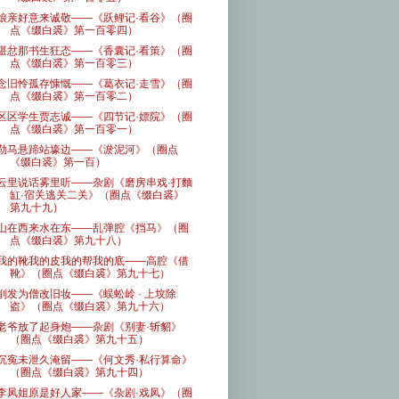
娘亲好意来诚敬——《跃鲤记·看谷》（圈
点《缀白裘》第一百零四）
堪忿那书生狂态——《香囊记·看策》（圈
点《缀白裘》第一百零三）
念旧怜孤存慷慨——《葛衣记·走雪》（圈
点《缀白裘》第一百零二）
区区学生贾志诚——《四节记·嫖院》（圈
点《缀白裘》第一百零一）
勒马悬蹄站壕边——《淤泥河》（圈点
《缀白裘》第一百）
云里说话雾里听——杂剧《磨房串戏·打麵
缸·宿关逃关二关》（圈点《缀白裘》
第九十九）
山在西来水在东——乱弹腔《挡马》（圈
点《缀白裘》第九十八）
我的靴我的皮我的帮我的底——高腔《借
靴》（圈点《缀白裘》第九十七）
削发为僧改旧妆——《蜈蚣岭 · 上坟除
盗》（圈点《缀白裘》第九十六）
老爷放了起身炮——杂剧《别妻·斩貂》
（圈点《缀白裘》第九十五）
沉寃未泄久淹留——《何文秀·私行算命》
（圈点《缀白裘》第九十四）
李凤姐原是好人家——《杂剧·戏凤》（圈