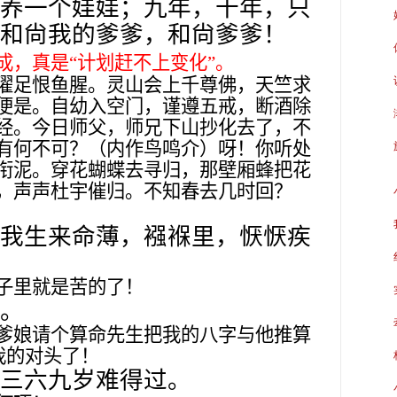
养一个娃娃；九年，十年，只
和尙我的爹爹，和尙爹爹！
成，真是“计划赶不上变化”。
濯足恨鱼腥。灵山会上千尊佛，天竺求
便是。自幼入空门，谨遵五戒，断酒除
经。今日师父，师兄下山抄化去了，不
有何不可？（内作鸟鸣介）呀！你听处
衔泥。穿花蝴蝶去寻归，那壁厢蜂把花
，声声杜宇催归。不知春去几时回？
我生来命薄，襁褓里，恹恹疾
子里就是苦的了！
。
爹娘请个算命先生把我的八字与他推算
我的对头了！
三六九岁难得过。