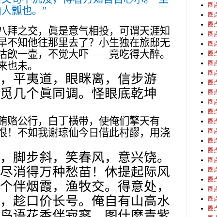
圈
人瓢也。”
圈
圈
八拜之交，眞是意气相投，可谓天涯知
圈
早不知他往那里去了？小生独在旅邸无
圈
沽飮一壶，不觉大吓——竟吃得大醉。
圈
圈
来也未。
圈
，平夷道，眼眯离，信步游
圈
觅几个眞同调。怪眼底乾坤
圈
圈
圈
贿赂公行，白丁横带，使俺们擎天有
圈
恨！不如我谢琼仙今日借此村醪，用浇
圈
圈
圈
，脚步斜，笑春风，意兴饶。
圈
尽消得万种愁苗！休提起际风
圈
圈
个伴烟霞，渔牧交。得意处，
圈
，趁口价长号。俺自有山高水
圈
圈
鸟语花香伴寂寥，图什麽青紫