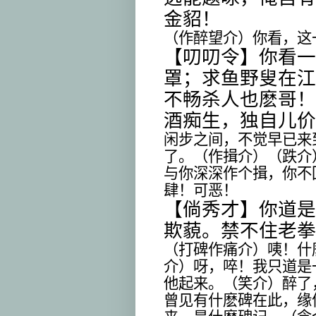
金貂！
（作醉望介）你看，这
【叨叨令】你看一
罩；求鱼野叟在江
不畅杀人也麽哥！
酒痴生，独自儿价
闲步之间，不觉早已来
了。（作揖介）（跌介
与你深深作个揖，你不
肆！可恶！
【倘秀才】你道是
欺藐。禁不住老拳
（打碑作痛介）咦！什
介）呀，啐！我只道是
他起来。（笑介）醉了
曾见有什麽碑在此，缘