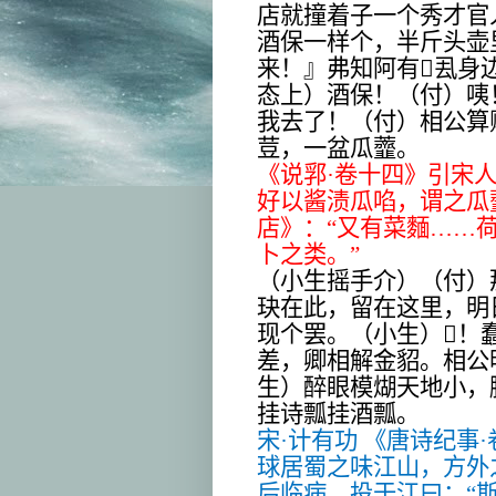
店就撞着子一个秀才官
酒保一样个，半斤头壶
来！』弗知阿有
𠍽
厾身
态上）酒保！（付）咦
我去了！（付）相公算
荳，一盆瓜虀。
《说郛·卷十四》引宋
好以酱渍瓜啗，谓之瓜
店》：“又有菜麵……
卜之类。”
（小生摇手介）（付）
玦在此，留在这里，明
现个罢。（小生）
𠲔
！
差，卿相解金貂。相公
生）醉眼模煳天地小，
挂诗瓢挂酒瓢。
宋·计有功 《唐诗纪事·
球居蜀之味江山，方外
后临病，投于江曰：“