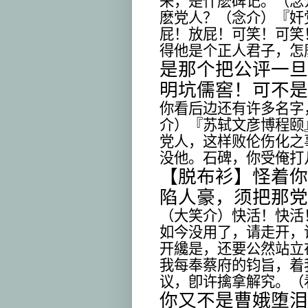
来，是什麽碑记。（念
麽党人？（念介）『奸
屁！放屁！可笑！可笑
得他是个正人君子，怎
是那个把公评一旦
明坑儒窖！可不是
你看后边还有许多名字
介）『苏轼文彦博程颐
党人，这样败伦伤化之
没他。石碑，你受俺打
【脱布衫】怪着你
陷人豪，须把那党
（大笑介）快活！快活
如今没用了，请走开，
开纔是，还要公然站立
我每奉蔡府的钧旨，着
议，卽许擒拿解究。（
你又不是曹娥堕泪