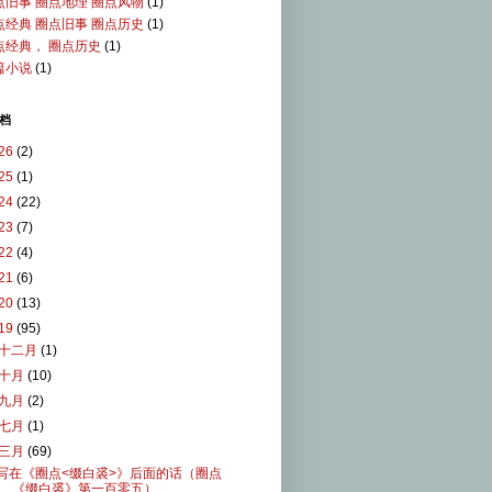
点旧事 圈点地理 圈点风物
(1)
点经典 圈点旧事 圈点历史
(1)
点经典， 圈点历史
(1)
篇小说
(1)
档
26
(2)
25
(1)
24
(22)
23
(7)
22
(4)
21
(6)
20
(13)
19
(95)
十二月
(1)
十月
(10)
九月
(2)
七月
(1)
三月
(69)
写在《圈点<缀白裘>》后面的话（圈点
《缀白裘》第一百零五）