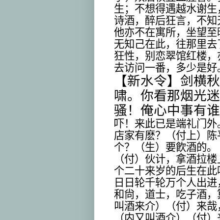
生；不想得遇越水谢生
诗酒，醉后狂言，不知
他亦不在寓所，坐望至
无知己在此，往那里去
狂性，别恋翠馆红楼，
去访问一番，多少是好
【新水令】剑横秋
啸。你看那烟光迷
骚！俺心中事有谁
吓！来此已是端礼门外
店家有麽？（付上）陈
个？（生）要飮酒的。
（付）伙计，拿酒拉楼
个二十来岁的后生在此
日日轮千轮万个人出进
和尙，道士，吃子酒，
叫酒来介）（付）来哉
（内又叫酒介）（付）