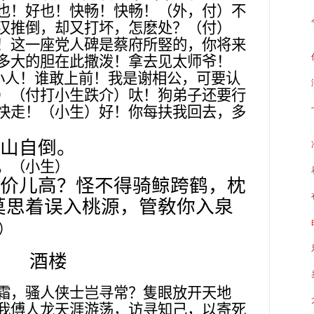
也！好也！快畅！快畅！（外，付）不
汉推倒，却又打坏，怎麽处？（付）
！这一座党人碑是蔡府所竪的，你将来
多大的胆在此撒泼！拿去见太师爷！
小人！谁敢上前！我是谢相公，可要认
）（付打小生跌介）呔！狗弟子还要行
快走！（小生）好！你每扶我回去，多
山自倒。
。（小生）
价儿高？怪不得骑鲸跨鹤，枕
莫思着误入桃源，管敎你入泉
）
酒楼
霜，骚人侠士岂寻常？隻眼放开天地
我傅人龙天涯游荡，访寻知己，以寄死