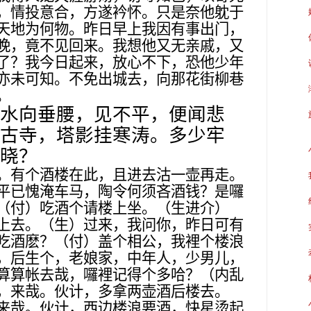
，情投意合，方遂衿怀。只是奈他躭于
天地为何物。昨日早上我因有事出门，
晚，竟不见回来。我想他又无亲戚，又
了？我今日起来，放心不下，恐他少年
亦未可知。不免出城去，向那花街柳巷
。
水向垂腰，见不平，便闻悲
古寺，塔影挂寒涛。多少牢
晓？
。有个酒楼在此，且进去沽一壶再走。
平已愧淹车马，陶令何须吝酒钱？是囉
（付）吃酒个请楼上坐。（生进介）
上去。（生）过来，我问你，昨日可有
吃酒麽？（付）盖个相公，我裡个楼浪
，后生个，老娘家，中年人，少男儿，
算算帐去哉，囉裡记得个多哈？（内乱
，来哉。伙计，多拿两壶酒后楼去。
来哉。伙计，西边楼浪要酒，快星烫起