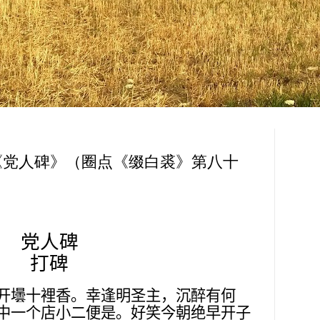
《党人碑》（圈点《缀白裘》第八十
党人碑
打碑
开壜十裡香。幸逢明圣主，沉醉有何
中一个店小二便是。好笑今朝绝早开子