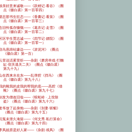
娘亲好意来诚敬——《跃鲤记·看谷》（圈
点《缀白裘》第一百零四）
堪忿那书生狂态——《香囊记·看策》（圈
点《缀白裘》第一百零三）
念旧怜孤存慷慨——《葛衣记·走雪》（圈
点《缀白裘》第一百零二）
区区学生贾志诚——《四节记·嫖院》（圈
点《缀白裘》第一百零一）
勒马悬蹄站壕边——《淤泥河》（圈点
《缀白裘》第一百）
云里说话雾里听——杂剧《磨房串戏·打麵
缸·宿关逃关二关》（圈点《缀白裘》
第九十九）
山在西来水在东——乱弹腔《挡马》（圈
点《缀白裘》第九十八）
我的靴我的皮我的帮我的底——高腔《借
靴》（圈点《缀白裘》第九十七）
削发为僧改旧妆——《蜈蚣岭 · 上坟除
盗》（圈点《缀白裘》第九十六）
老爷放了起身炮——杂剧《别妻·斩貂》
（圈点《缀白裘》第九十五）
沉寃未泄久淹留——《何文秀·私行算命》
（圈点《缀白裘》第九十四）
李凤姐原是好人家——《杂剧·戏凤》（圈