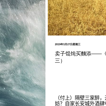
2019年3月27日星期三
卖子馄饨买麵添——
三）
（付上）隔壁三家醉，
妨？自家长安城外酒肆