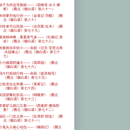
娘子为何这等狼狈——《雷峰塔·水斗·断
桥》（圈点《缀白裘》第八十一）
休得要乔妆行径——《金雀记·乔醋》（圈
点《缀白裘》第八十）
识性者可以同居——《吉庆图·扯本》（圈
点《缀白裘》第七十九）
渐渐精神爽，看看喜气多——《红梅记·算
命》（圈点《缀白裘》第七十八）
旌旗摇动非轻小——杂剧《过关·安营点将
·水战擒么》（圈点《缀白裘》第七十
七）
小小娥眉胆偏大——《翡翠园》（圈点
《缀白裘》第七十六）
我今打扮就行程——杂剧《探亲相骂》
（圈点《缀白裘》卷七十五）
红粉亲自去和番——《青冢记》（圈点
《缀白裘》第七十四）
实指望餐松饮花——《蝴蝶梦》（圈点
《缀白裘》第七十三）
牵着驴儿路口立着——《西秦腔·搬场拐
妻》（圈点《缀白裘》第七十二）
杨氏一门忠义将——《乱弹腔·阴送》（圈
点《缀白裘》第七十一）
小鬼头儿春心动也——《幽闺记》（圈点