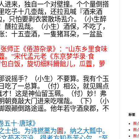
人进来，独自一个对壁撞。个个量倒搭
里吃子十几壶哉，还拉厾喊『酒来酒
边，只怕要剥衣裳散场厾介。（小生醉
！醺拉厾哉。（小生）酒保，不吃了，
账：十五壶酒，一隻猪耳朶，一盆盐
人张师正《倦游杂录》：“山东乡里食味
虀。”宋代孟元老《东京梦华录·食
荷包白饭，旋切细料餶飿儿，瓜虀，萝
那说摇手？（小生）不要算。我有个玉
日吃了一总算。（付）相公，就见赐点
蠢才！这是神仙留玉珮。（付）妙！弗
明朝竟敲大门进来吃嘿哉。（下）（小
脚跟顚倒路途遥。他年若守酒泉郡，不
标签
卷五十·唐球》
圈
之士也。为诗撚藳为
圎
，纳之大瓢中。
圈
圈
斯文苟不沉没，得者方知吾苦心尔。”至