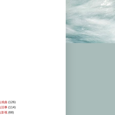
点戏曲
(126)
点旧事
(114)
点影视
(68)