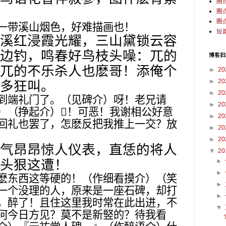
圈
圈
圈
一带溪山烟色，好难描画也！
短
溪红浸霞光耀，三山黛锁云容
边钓，鸣春好鸟枝头噪：兀的
博客归
兀的不乐杀人也麽哥！添俺个
►
20
►
20
多狂叫。
►
20
到端礼门了。（见碑介）呀！老兄请
►
20
）（挣起介）
𠳶
！可恶！我谢相公好意
►
20
回礼也罢了，怎麽反把我推上一交？放
►
20
►
20
气昂昂惊人仪表，直恁的将人
▼
20
头狠这遭！
►
►
麽东西这等硬的！（作细看摸介）（笑
►
一个没理的人，原来是一座石碑，却打
►
，醉了！且住这里我时常在此出进，不
▼
何今日方见？莫不是新竪的？待我看