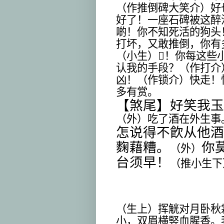
（作推倒碑大笑介）好
好了！一座石碑被这醉
啲！你不知死活的狗头
打坏，又敢推倒，你有
（小生）
𠳶
！你每这些
认我的手段？（作打介
凶！（作锁介）快走！
多有赏。
【煞尾】好笑我玉
（外）吃了酒在外生事
怎说得不飮从他酒
麴藉糟。
你
（外）
台须早！
（推小生下
（生上）挥觥对月卧秋
小，双眉横竪血腥香。