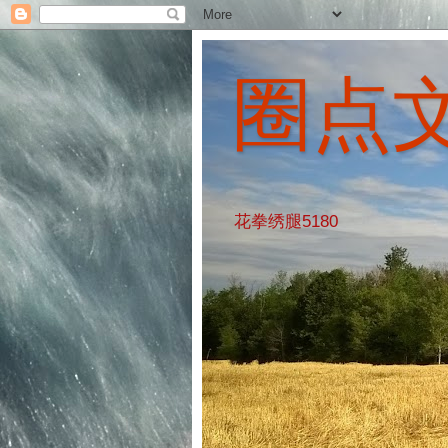
圈点
花拳绣腿5180