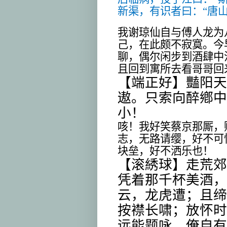
新渠，有识者曰：“唐山
我谢琼仙自与傅人龙为
己，在此颇不寂寞。今
聊，偶尔闲步到酒肆中
且回到寓所去看哥哥回
【端正好】豔阳天
遨。只索向醉鄕中
小！
咳！我好笑蔡京那厮，
志，无路请缨，好不可
块垒，好不洒乐也！
【滚綉球】走荒郊
凭着那千杯美酒，
云，龙虎遭；且缔
按襟长啸；放怀时
远能题咏，俺自有