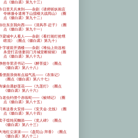
点《缀白裘》第九十三）
今日里天兵来到——杂剧《请师斩妖闹店
夺林缴令遣将下山擂檯大战囘山》（圈
点《缀白裘》第九十二）
你往东京我向西——《清风亭·赶子》（圈
点《缀白裘》第九十一）
汴梁城中人看人——杂剧《看灯闹灯抢甥
瞎混》（圈点《缀白裘》第九十）
十字坡前开酒楼——杂剧《堆仙上街连相
杀货打店借妻回门月城堂断猩猩》（圈
点《缀白裘》第八十九）
净慈寺里济书记——《醉菩提》（圈点
《缀白裘》第八十八）
看俚面浪倒有点福气厾——《衣珠记》
（圈点《缀白裘》第八十七）
有缘自遇妙莲花——《九莲灯》（圈点
《缀白裘》第八十六）
白老虫钓俚个赤练蛇——《鲛绡记》（圈
点《缀白裘》第八十五）
只将这香火安排——《安天会·北饯》（圈
点《缀白裘》第八十四）
卖子馄饨买麵添——《党人碑》（圈点
《缀白裘》第八十三）
大地红尘滚滚——《盘陀山·拜香》（圈点
《缀白裘》第八十二）