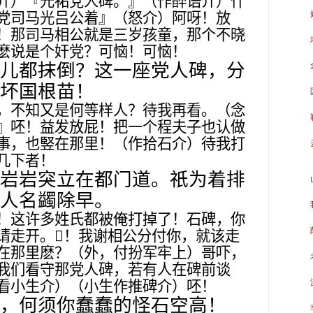
介）『元祐党人碑。』（作醉语介）什
党司马光吕公着』（怒介）阿呀！放
！那司马相公就是三岁孩童，那个不晓
麽说是个奸党？可恼！可恼！
儿都抹倒？这一座党人碑，分
坏国根苗！
，不知又是何等样人？待我再看。（念
』呸！益发放屁！把一个程夫子也认做
事，也竪在那里！（作拾石介）待我打
几下者！
岩岩突立在都门道。祇为着排
人名蠲除早。
！这许多姓氏都被俺打掉了！石碑，你
请走开。
𠳶
！我谢相公分付你，就该走
在那里麽？（外，付扮军牢上）哥吓，
我们看守那党人碑，若有人在碑前谈
看小生介）（小生作推碑介）呸！
，何须你蠢蠢的怪石空高！