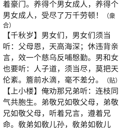
着豪门。养得个男女成人，养得个
男女成人，受尽了万千劳顿！
（衆
合）
【千秋岁】男女们，男女们须当
听：父母恩，天高海深；休违背亲
言，效一个慈乌反哺慇勤。男和女
也要听：人子道，须当尽，莫把天
伦紊。簷前水滴，毫不差分。
（贴）
【上小楼】俺劝那兄弟听：连枝同
气共胞生。弟敬兄如敬父母，弟敬
兄如敬父母，听着兄言，遵着兄
命。敎弟如敎儿孙，敎弟如敎儿