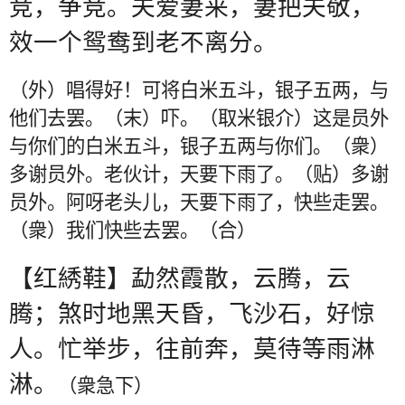
竞，争竞。夫爱妻来，妻把夫敬，
效一个鸳鸯到老不离分。
（外）唱得好！可将白米五斗，银子五两，与
他们去罢。（末）吓。（取米银介）这是员外
与你们的白米五斗，银子五两与你们。（衆）
多谢员外。老伙计，天要下雨了。（贴）多谢
员外。阿呀老头儿，天要下雨了，快些走罢。
（衆）我们快些去罢。（合）
【红綉鞋】勐然霞散，云腾，云
腾；煞时地黑天昏，飞沙石，好惊
人。忙举步，往前奔，莫待等雨淋
淋。
（衆急下）