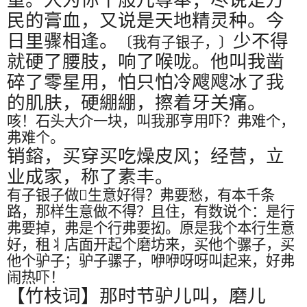
民的膏血，又说是天地精灵种。今
日里骤相逢。
少不得
〔我有子银子，〕
就硬了腰肢，响了喉咙。他叫我凿
碎了零星用，怕只怕冷飕飕冰了我
的肌肤，硬綳綳，擦着牙关痛。
咳！石头大介一块，叫我那亨用吓？弗难个，
弗难个。
销鎔，买穿买吃燥皮风；经营，立
业成家，称了素丰。
有子银子做
𠍽
生意好得？弗要愁，有本千条
路，那样生意做不得？且住，有数说个：是行
弗要掉，弗是个行弗要抝。原是我个本行生意
好，租丬店面开起个磨坊来，买他个骡子，买
他个驴子；驴子骡子，咿咿呀呀叫起来，好弗
闹热吓！
【竹枝词】那时节驴儿叫，磨儿