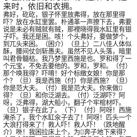
来时，依旧和衣拥。
弗好，矻矻，银子怀里放弗得，放在那里得
吓？放在水缸里罢。朴通革一声撩下去，弗要
说是未必有贼就有贼，那裡晓得我水缸里有银
子吓。我还是困。咳！个头弗好，要做梦个，
到兀头来困。（困介）（旦上）二八佳人体似
酥，腰间仗剑斩愚夫。虽然不见人头落，暗里
叫君骨髓枯。我乃梦里西施是也。罗和得了一
个元宝，不免去要他的。罗和，罗和。（付）
那个唤我得？吓唷！好个标緻女娘！你是那
个？（旦）我是西施（付）你是西施？（旦）
你是范大夫。（付）我是范大夫。你来做
𠍽
得？（旦）和你泛湖去。（付）泛湖吓？阿
呀，泛弗得，湖大船小，翻子个牢棺材吓。
（旦）银子在此了。（下）（付）阿呀！西施
淹杀了，我个水缸汆子去了！阿呀！匹头一个
大浪打得来了！救人吓！救人吓！（跌地醒
介）
𠰻
！我困拉床上个，为
𠍽
奔子地下来得？