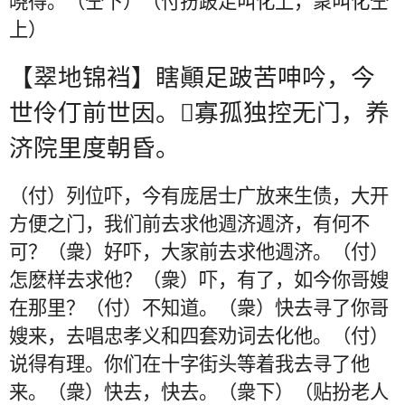
晓得。（仝下）（付扮跛足叫化上，衆叫化仝
上）
【翠地锦裆】瞎顚足跛苦呻吟，今
世伶仃前世因。
𩻴
寡孤独控无门，养
济院里度朝昏。
（付）列位吓，今有庞居士广放来生债，大开
方便之门，我们前去求他週济週济，有何不
可？（衆）好吓，大家前去求他週济。（付）
怎麽样去求他？（衆）吓，有了，如今你哥嫂
在那里？（付）不知道。（衆）快去寻了你哥
嫂来，去唱忠孝义和四套劝词去化他。（付）
说得有理。你们在十字街头等着我去寻了他
来。（衆）快去，快去。（衆下）（贴扮老人