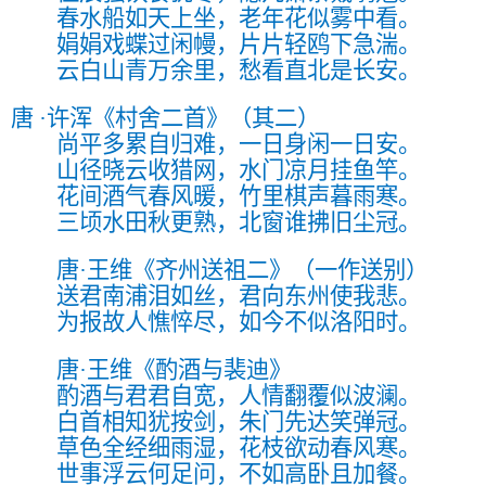
春水船如天上坐，老年花似雾中看。
娟娟戏蝶过闲幔，片片轻鸥下急湍。
云白山青万余里，愁看直北是长安。
唐 ·许浑《村舍二首》
（其二）
尚平多累自归难，一日身闲一日安。
山径晓云收猎网，水门凉月挂鱼竿。
花间酒气春风暖，竹里棋声暮雨寒。
三顷水田秋更熟，北窗谁拂旧尘冠。
唐·王维《齐州送祖二》
（一作送别）
送君南浦泪如丝，君向东州使我悲。
为报故人憔悴尽，如今不似洛阳时。
唐·王维《酌酒与裴迪》
酌酒与君君自宽，人情翻覆似波澜。
白首相知犹按剑，朱门先达笑弹冠。
草色全经细雨湿，花枝欲动春风寒。
世事浮云何足问，不如高卧且加餐。