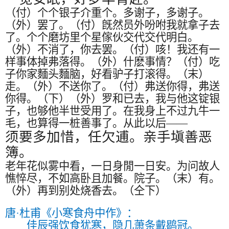
（付）个个银子介重个。多谢子，多谢子。
（外）罢了。（付）旣然员外吩咐我就拿子去
了。个个磨坊里个星傢伙交代交代明白。
（外）不消了，你去罢。（付）咳！我还有一
样事体掉弗落得。（外）什麽事情？（付）吃
子你家麵头麵脑，好看驴子打滚得。（末）
走。（外）不送你了。（付）弗送你得，弗送
你得。（下）（外）罗和已去，我与他这锭银
子，也够他半世受用了。在我身上不过九牛一
毛，也算得一桩善事了。从此以后
——
须要多加惜，任欠逋。亲手塡善恶
簿。
老年花似雾中看，一日身閒一日安。为问故人
憔悴尽，不如高卧且加餐。院子。（末）有。
（外）再到别处烧香去。（仝下）
唐·杜甫《小寒食舟中作》：
佳辰强饮食犹寒，隐几萧条戴鹖冠。