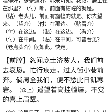
唱得好，多多週济，亦未可知。叔叔，居士住
在那里？（付）哪，前面有旛幢的就是。
（贴）老头儿，前面有旛幢的就是。你去望
来。（望介）（付）在那边。（贴看介）
（付）在这边。（贴）在这边。（看介）
（付）在中间。（贴）在中间，可曾看见？
（老点头介）旣如此，快走。
【前腔】忽闻庞士济贫人，我们前
去哀恳。忙行疾走，过大街小巷前
奔。倘周全我们，便不愁此日飢寒
窘。
遥望着高挂幢旛，不觉
（众上）
的喜上眉颦。