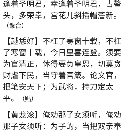
逢着圣明君，幸逢着圣明君，占鳌
头，多荣幸，宫花儿斜插帽簷新。
（衆合）
【越恁好】不枉了寒窗十载，不枉
了寒窗十载，今日里喜连登。须要
为官清正，休得要负皇恩，切莫贪
财虐下民，当守着官箴。论文官，
把笔安天下；为武将，持刀定太
平。
（贴）
【黄龙滚】俺劝那子女须听，俺劝
那子女须听：为子的，当把双亲奉