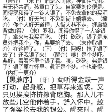
（睡介）（末上）酒是人间禄，神仙祖代留。
若无花共酒，孩童白了头。自家赛刘伶便是。
闻得罗和得了一锭大银子，不免去拿他的买酒
吃。（付）好天气！不免到街上嬉嬉去。（撞
介）你个人好无道理，大街大巷不走，捱肩擦
背做
𠍽
得？（末）罗和，闻得你得了一大锭银
子，拿来与我买酒吃。（付）矻矻，银子是庞
员外把我个，你，弗要抢子去。（末作取银
介）在这裡了。（下）（付）阿呀！抢子银子
去了！还我银子来！（醒介）咦！是个梦吓。
弗好，看看怀里个银子看。咦，矻矻，弗是银
子？银子原在怀里。眞正是个梦。个也奇得。
（内打一更介）
【黑蔴序】
勐听得金鼓一声
〔呀！〕
打动，起身躯，把草荐来遮幪，又
只见挨挨挤挤擦背磨胸。那人儿不
放些儿空他伸着手，舒入怀中，趁
了强梁抢去我的银公。醒来时，醒