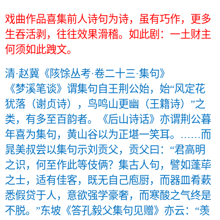
戏曲作品喜集前人诗句为诗，虽有巧作，更多
生吞活剥，往往效果滑稽。如此剧：一土财主
何须如此跩文。
清·赵冀《陔馀丛考·卷二十三·集句》
《梦溪笔谈》谓集句自王荆公始，始“风定花
犹落（谢贞诗），鸟鸣山更幽（王籍诗）”之
类，有多至百韵者。《后山诗话》亦谓荆公暮
年喜为集句，黄山谷以为正堪一笑耳。……而
晁美叔尝以集句示刘贡父，贡父曰：“君高明
之识，何至作此等伎俩？集古人句，譬如蓬荜
之士，适有佳客，既无自己庖厨，而器皿肴蔌
悉假贷于人，意欲强学豪奢，而寒酸之气终是
不脱。”东坡《答孔毅父集句见赠》亦云：“羡