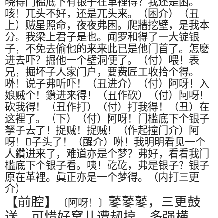
晓得门槛底下有银子在革裡得？我还是困。
咳！兀头不好，还是兀头来。（困介）（丑
上）贼星照命，夜夜弗困。爬牆挖壁，是我本
分。我梁上君子是也。闻罗和得了一大锭银
子，不免去偷他的来来此已是他门首了。怎麽
进去吓？掘他一个壁洞便了。（付）喂！表
兄，掘坏子人家门户，要费匠工收拾个得。
𠰻
！说子弗听吓！（丑进介）（付）阿呀！入
娘贼个！鑽进来得！（丑作砍）（付）阿呀！
砍我得！（丑作打）（付）打我得！（丑）在
这裡了。（下）（付）阿呀！门槛底下个银子
拏子去了！捉贼！捉贼！（作起撞门介）阿
呀！
𥕱
子头了！（醒介）
𠰻
！我明明看见一个
人鑽进来了，难道亦是个梦？弗好，看看我门
槛底下个银子看。咦！矻矻，弗是银子？银子
原在革裡。眞正亦是一个梦得。（内打三更
介）
【前腔】
鼕鼕鼕，三更鼓
〔阿呀！〕
送。可惜好窝儿遭刼掠，多强横。