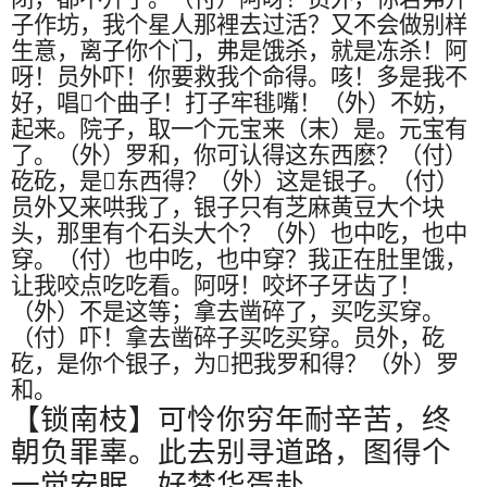
子作坊，我个星人那裡去过活？又不会做别样
生意，离子你个门，弗是饿杀，就是冻杀！阿
呀！员外吓！你要救我个命得。咳！多是我不
好，唱
𠍽
个曲子！打子牢毴嘴！（外）不妨，
起来。院子，取一个元宝来（末）是。元宝有
了。（外）罗和，你可认得这东西麽？（付）
矻矻，是
𠍽
东西得？（外）这是银子。（付）
员外又来哄我了，银子只有芝麻黄豆大个块
头，那里有个石头大个？（外）也中吃，也中
穿。（付）也中吃，也中穿？我正在肚里饿，
让我咬点吃吃看。阿呀！咬坏子牙齿了！
（外）不是这等；拿去凿碎了，买吃买穿。
（付）吓！拿去凿碎子买吃买穿。员外，矻
矻，是你个银子，为
𠍽
把我罗和得？（外）罗
和。
【锁南枝】可怜你穷年耐辛苦，终
朝负罪辜。此去别寻道路，图得个
一觉安眠，好梦华胥赴。