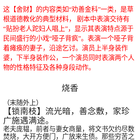
这【舍财】的内容类如
“
劝善金科
”
一类，是草
根道德教化的典型材料， 剧本中表演交待有
“
贴扮老人跎妇人唱上
”
，显示其表演特点源于
民间盛行的小戏
“
哑子背疯
”
。表演一个哑子背
着瘫痪的妻子，沿途乞讨。演员上半身装作
婆，下半身装作公，一个演员同时表演两个人
物的性格特征及各种身段动作。
烧香
（末随外上）
【锁南枝】流光暗，善念敷，家珍
广施遇满途。
老夫庞韫，前者与妻女商量，将文书欠约尽数
焚烧，大开方便门，广放来生债。那些穷苦之