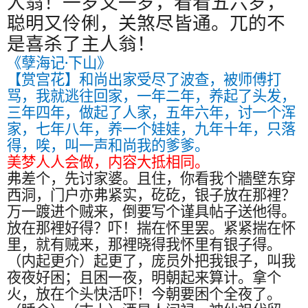
人翁！一岁又一岁，看看五六岁，
聪明又伶俐，关煞尽皆通。兀的不
是喜杀了主人翁！
·
《孽海记
下山》
【赏宫花】和尚出家受尽了波查，被师傅打
骂，我就逃往回家，一年二年，养起了头发，
三年四年，做起了人家，五年六年，讨一个浑
家，七年八年，养一个娃娃，九年十年，只落
得，唉，叫一声和尚我的爹爹。
美梦人人会做，内容大抵相同。
弗差个，先讨家婆。且住，你看我个牆壁东穿
西洞，门户亦弗紧实，矻矻，银子放在那裡？
万一踱进个贼来，倒要写个谨具帖子送他得。
放在那裡好得？吓！揣在怀里罢。紧紧揣在怀
里，就有贼来，那裡晓得我怀里有银子得。
（内起更介）起更了，庞员外把我银子，叫我
夜夜好困；且困一夜，明朝起来算计。拿个
火，放在个头快活吓！今朝要困个全夜了。