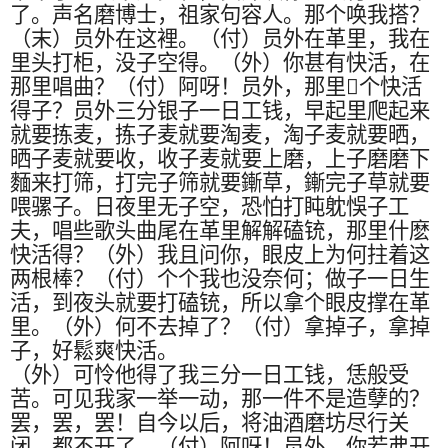
了。声名磨博士，祖家句容人。那个唤我搭？
（末）员外在这裡。（付）员外在革里，我在
里头打柜，没子空得。（外）你甚有快活，在
那里唱曲？（付）阿呀！员外，那里
𠍽
个快活
得子？员外三分银子一日工钱，早起里爬起来
就要拣麦，拣子麦就要淘麦，淘子麦就要晒，
晒子麦就要收，收子麦就要上磨，上子磨磨下
麵来打筛，打完子筛就要鏩草，鏩完子草就要
喂骡子。日夜里无子空，恐怕打盹躭悞子工
夫，唱些歌头曲尾在革里解解磕铳，那里什麽
快活得？（外）我且问你，眼皮上为何拄着这
两根棒？（付）个个我也没奈何；做子一日生
活，到夜头就要打磕铳，所以拿个眼皮撑在革
里。（外）何不去掉了？（付）拿掉子，拿掉
子，好鬆爽快活。
（外）可怜他得了我三分一日工钱，恁般受
苦。可见我家一举一动，那一件不是造孽的？
罢，罢，罢！自今以后，将油酒磨坊尽行关
闭，都不开了。（付）阿呀！员外，你若弗开