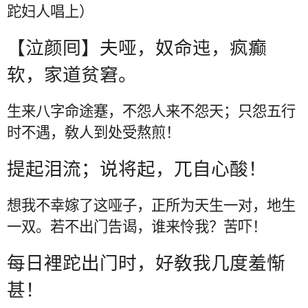
跎妇人唱上）
【泣颜囘】夫哑，奴命迍，疯癫
软，家道贫窘。
生来八字命途蹇，不怨人来不怨天；只怨五行
时不遇，敎人到处受熬煎！
提起泪流；说将起，兀自心酸！
想我不幸嫁了这哑子，正所为天生一对，地生
一双。若不出门告谒，谁来怜我？苦吓！
每日裡跎出门时，好敎我几度羞惭
甚！