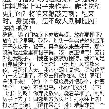
谁料道梁上君子来作弄，爬牆挖壁
更行凶？将咱来鞭敲刀刺；醒来
时，身犹痛。怎不敎人跌脚搥胸！
跌脚搥胸！
矻矻，银子门槛底下亦放弗得，放在那裡吓？
放在灶堂里罢。矻矻，灶头一年弗曾烧火哉爬
开子灰放子，银子，再拿些灰来盖好子，那个
晓得我灶堂里有银子得。咳！眞正悔气！庞员
外把我银子，叫我在家夜夜好困得，我难间是
再弗做梦个了。（困介）（淨上）风高放火
夜，月黑杀人天。我乃小霸王是也。罗和这厮
有一大锭银子，不免去打刼他的。呔！罗和！
拿银子来！（付）个个是庞员外把我个，你要
我个！（淨）不拿出来，小的们放火！（下）
（付）阿呀！你弗要放火。烧着草堆了，刮到
房子上去了！四邻地方救火吓！打水往上浇！
打水往上浇！（醒作呆介）
𠰻
！难道亦是一个