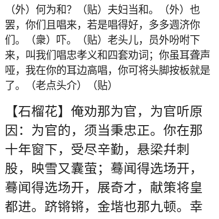
（外）何为和？（贴）夫妇当和。（外）也
罢，你们且唱来，若是唱得好，多多週济你
们。（衆）吓。（贴）老头儿，员外吩咐下
来，叫我们唱忠孝义和四套劝词；你虽耳聋声
哑，我在你的耳边高唱，你可将头脚按板就是
了。（老点头介）（贴）
【石榴花】俺劝那为官，为官听原
因：为官的，须当秉忠正。你在那
十年窗下，受尽辛勤，悬梁幷刺
股，映雪又囊萤；蓦闻得选场开，
蓦闻得选场开，展奇才，献策将皇
都进。跻锵锵，金堦也那九顿。幸