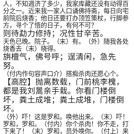
人，不知週济了多少，我家库藏还没有动得百
分之一。近来我一家人口诵佛持斋，每日向宅
前院后烧香；他日还要打办顶笠策杖，行脚参
方，寻个了悟的日子，有何不可？
则待勐力修持；况性甘辛苦。
天色已晚。院子。（末）有。（外）随我各处
烧香去（末）晓得。
旃檀气，佛号呼；逞清闲，急先
努。
（付内作句容声口介）搭痴杀肉还愿心个。
【高腔】抛离数载，门前桃李槐，
都是我刘暠亲手栽。你看门楼倒
坏，粪土成堆；粪土成堆，门楼倒
坏。
（外）吓！这是罗和。唤他出来。（末）吓！
罗和，罗和。（付内）你个杀肉！你不走，打
下来了！（末）罗和，员外唤你。（付上）来