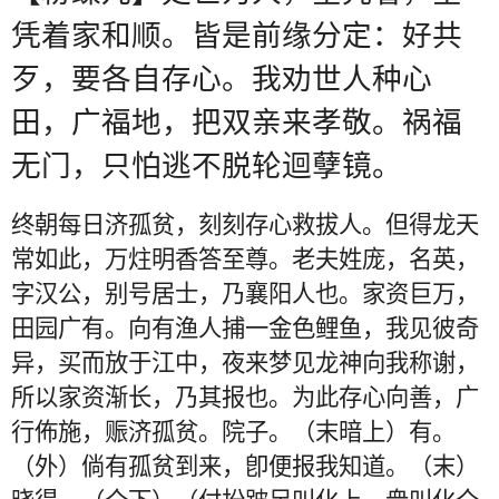
凭着家和顺。皆是前缘分定：好共
歹，要各自存心。我劝世人种心
田，广福地，把双亲来孝敬。祸福
无门，只怕逃不脱轮迴孽镜。
终朝每日济孤贫，刻刻存心救拔人。但得龙天
常如此，万炷明香答至尊。老夫姓庞，名英，
字汉公，别号居士，乃襄阳人也。家资巨万，
田园广有。向有渔人捕一金色鲤鱼，我见彼奇
异，买而放于江中，夜来梦见龙神向我称谢，
所以家资渐长，乃其报也。为此存心向善，广
行佈施，赈济孤贫。院子。（末暗上）有。
（外）倘有孤贫到来，卽便报我知道。（末）