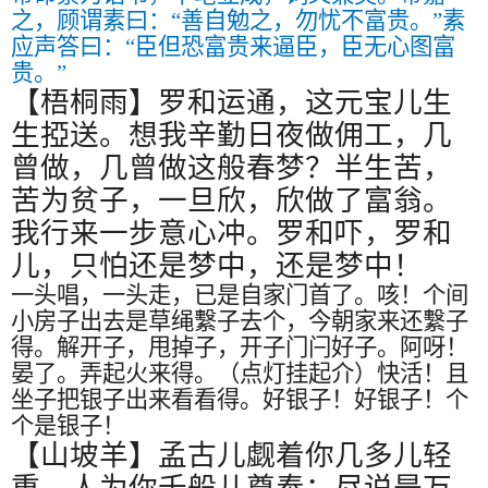
之，顾谓素曰：“善自勉之，勿忧不富贵。”素
应声答曰：“臣但恐富贵来逼臣，臣无心图富
贵。”
【梧桐雨】罗和运通，这元宝儿生
生掗送。想我辛勤日夜做佣工，几
曾做，几曾做这般春梦？半生苦，
苦为贫子，一旦欣，欣做了富翁。
我行来一步意心冲。罗和吓，罗和
儿，只怕还是梦中，还是梦中！
一头唱，一头走，已是自家门首了。咳！个间
小房子出去是草绳繫子去个，今朝家来还繫子
得。解开子，甩掉子，开子门闩好子。阿呀！
晏了。弄起火来得。（点灯挂起介）快活！且
坐子把银子出来看看得。好银子！好银子！个
个是银子！
【山坡羊】孟古儿觑着你几多儿轻
重。人为你千般儿尊奉；尽说是万