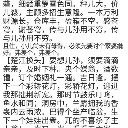
砻，细麵重箩雪色同。秤儿大，价
儿鬆，主顾多招生意隆。一本万利
财源长，仓库丰，盈箱不空。感苍
穹，谢苍穹，传与儿孙用不穷，传
与儿孙用不穷。
且住，小儿尙未有母得，必须先要讨个家婆纔
好。弗差个，弗差个。
【楚江换头】要想儿孙，须要滴滴
亲亲，及时下种。央个媒翁，酒数
锺，订个婚姻礼一通。吉日逢，摆
下一个彩轿花灯，彩轿花灯，迎进
我那拙荆新宠。那时节鼓乐叮咚，
鱼水和同；洞房中，兰麝拥我的香
衾内云雨浓。巴得个坐产临盆，生
下一个娃娃出衆。兀的不喜杀了主