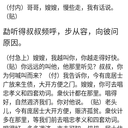
（付内）哥哥，嫂嫂，慢些走，我有话说。
（贴）
勐听得叔叔频呼，步从容，向彼问
原因。
（付急上）嫂嫂，我越叫你，你越走得好快。
（贴）你远远的叫他，他那里听见？叔叔，你
为何喊叫而来？（付）我告诉你，今有庞居士
广放来生债，大开方便之门。嫂嫂，你可去唱
忠孝义和四套劝词。衆伙计都在那里。唱得
好，自然週济我们。你对他说。（贴）老头
儿，今有庞居士大开方便，赈济孤贫。衆伙计
多在那里，等我们前去唱忠孝义和四套劝词。