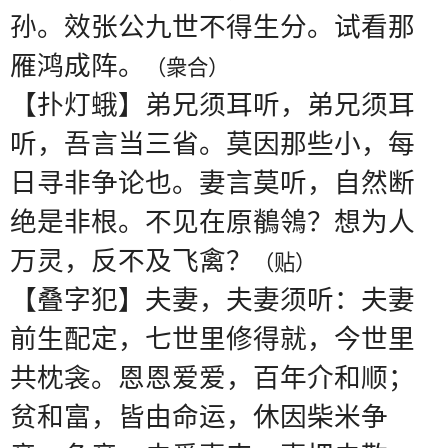
孙。效张公九世不得生分。试看那
雁鸿成阵。
（衆合）
【扑灯蛾】弟兄须耳听，弟兄须耳
听，吾言当三省。莫因那些小，每
日寻非争论也。妻言莫听，自然断
绝是非根。不见在原鶺鴒？想为人
万灵，反不及飞禽？
（贴）
【叠字犯】夫妻，夫妻须听：夫妻
前生配定，七世里修得就，今世里
共枕衾。恩恩爱爱，百年介和顺；
贫和富，皆由命运，休因柴米争