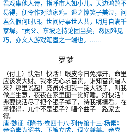
君戏集他人诗，指呼市人如小儿。天边鸿鹄不
易得，便令作对随家鸡。退之惊笑子美泣，问
君久假何时归。世间好事世人共，明月自满千
家墀。”贡父、东坡之持论固当矣，然因难见
巧，亦文人游戏笔墨之一端也。……
罗梦
（付上）快活！快活！眼皮今日免撑开，命里
应该发大财。我本无心求富贵，谁知富贵逼人
来？那里说起！庞员外把我一锭大银子，叫我
做些生意，夜夜在家里图一觉好睡。好快活！
弗要快活尽了把个银子掉了，待我摸摸看。在
革裡得，兀个不是银子？唱个曲子一路家去
得。
唐·魏征《隋书·卷四十八·列传第十三·杨素》
帝命素为诏书，下笔立成，词义兼美。帝嘉