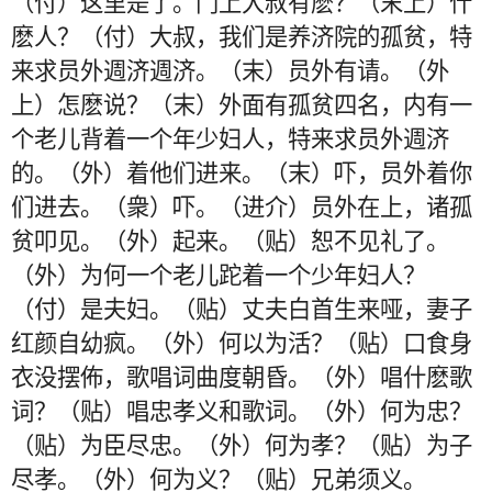
（付）这里是了。门上大叔有麽？（末上）什
麽人？（付）大叔，我们是养济院的孤贫，特
来求员外週济週济。（末）员外有请。（外
上）怎麽说？（末）外面有孤贫四名，内有一
个老儿背着一个年少妇人，特来求员外週济
的。（外）着他们进来。（末）吓，员外着你
们进去。（衆）吓。（进介）员外在上，诸孤
贫叩见。（外）起来。（贴）恕不见礼了。
（外）为何一个老儿跎着一个少年妇人？
（付）是夫妇。（贴）丈夫白首生来哑，妻子
红颜自幼疯。（外）何以为活？（贴）口食身
衣没摆佈，歌唱词曲度朝昏。（外）唱什麽歌
词？（贴）唱忠孝义和歌词。（外）何为忠？
（贴）为臣尽忠。（外）何为孝？（贴）为子
尽孝。（外）何为义？（贴）兄弟须义。