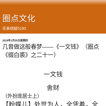
圈点文化
花拳绣腿5180
2018年1月25日星期四
几曾做这般春梦——《一文钱》（圈点
《缀白裘》之二十一）
一文钱
舍财
（外扮庞居士上）
【粉蝶儿】处世为人，全凭着，全