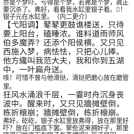
亦是个梦吓。亏得是个梦，若弗是个梦，眞正
要沉杀了。弗好，看看我水缸里银子看。
𠲔
！
银子元在水缸里。（内二更介）
【弋阳调】鼕鼕更鼓谯楼送，只待
要上阳台，磕睡浓。谁料道雨师风
伯多魔弄？还添个阳侯横。又只见
西施入梦，病怯怯，只把心儿捧。
他方纔叫我范大夫，我和你到五湖
中，一叶扁舟送。
咳！可惜不曾与他滑挞，滑挞把磨心放在磨管
里。
狂风水涌浪千层，一霎时舟沉身丧
波中。醒来时，又只见牆摊壁倒，
栋折榱崩；牆摊壁倒，栋折榱崩。
弗好，矻矻，银子水缸里放弗得，放在那里好
吓？放在门槛底下罢。拏些泥来拥好子，那里