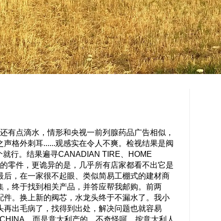
还有点滴水，情形和央视一前列腺药品广告相似，
格外刺耳......观感实在令人不爽。检视结果是阀
个就行。结果遍寻CANADIAN TIRE、HOME
套的零件，更诡异的是，几乎所有店家都看不出它是
最后，在一家很不起眼、类似简易工棚式的建材商
集，终于找到相关产品，并答应帮我邮购。前两
配件。换上新的阀芯，水龙头终于不漏水了。我小
头再出毛病了，找得到出处，解决问题也就容易
N CHINA，而是意大利产的，不奇怪呵，按意大利人