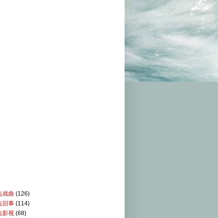
点戏曲
(126)
点旧事
(114)
点影视
(68)