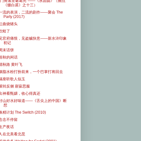
”门角落里诸葛亮“——《永团圆》（圈点
《缀白裘》之十三）
一流的表演，二流的剧作——聚会 The
Party (2017)
红曲烧猪头
吃蛏了
见官府痛恨，见盗贼快意——新水浒印象
初记
周末话饼
啃秋的闲话
清秋路 黄叶飞
胭脂水粉打扮前来，一个巴掌打将回去
隔座听歌人似玉
展转反侧 寤寐思服
出神看甄嬛，收心得真还
好山好水好味道——《舌尖上的中国》断
想
换精计划 The Switch (2010)
念念不停留
生产夜话
人在北美看北昆