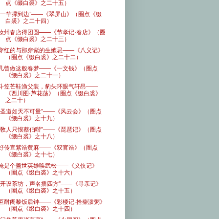
点《缀白裘》之二十五）
“一竿撑到边”——《翠屏山》（圈点《缀
白裘》之二十四）
汝州春店得团圆——《节孝记·春店》（圈
点《缀白裘》之二十三）
穿红的与那穿紫的生嫉忌——《八义记》
（圈点《缀白裘》之二十二）
几曾做这般春梦——《一文钱》（圈点
《缀白裘》之二十一）
斗笠芒鞋渔父装，豹头环眼气轩昂——
《西川图·芦花荡》（圈点《缀白裘》
之二十）
“圣道如天不可量”——《风云会》（圈点
《缀白裘》之十九）
“敎人只恨蔡伯喈”——《琵琶记》（圈点
《缀白裘》之十八）
好传宣紫诰黄麻——《双官诰》（圈点
《缀白裘》之十七）
俺是个盖世英雄唤武松——《义侠记》
（圈点《缀白裘》之十六）
“开设茶坊，声名播四方”——《寻亲记》
（圈点《缀白裘》之十五）
叵耐阇黎饭后钟——《彩楼记·拾柴泼粥》
（圈点《缀白裘》之十四）