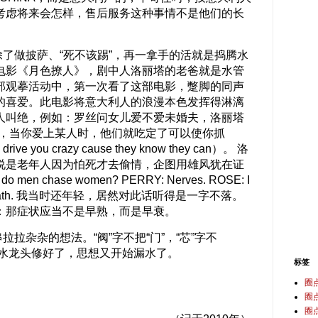
考虑将来会怎样，售后服务这种事情不是他们的长
做披萨、“死不该踢”，再一拿手的活就是捣腾水
电影《月色撩人》，剧中人洛丽塔的老爸就是水管
部观摹活动中，第一次看了这部电影，蹩脚的同声
的喜爱。此电影将意大利人的浪漫本色发挥得淋漓
人叫绝，例如：罗丝问女儿爱不爱未婚夫，洛丽塔
好，当你爱上某人时，他们就吃定了可以使你抓
drive you crazy cause they know they can）。 洛
说是老年人因为怕死才去偷情，企图用雄风犹在证
en chase women? PERRY: Nerves. ROSE: I
ey fear death. 我当时还年轻，居然对此话听得是一字不落。
：那症状应当不是早熟，而是早衰。
杂杂的想法。“阀”字不把“门”，“芯”字不
来是水龙头修好了，思想又开始漏水了。
标签
圈
圈
圈