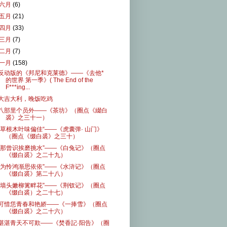
六月
(6)
五月
(21)
四月
(33)
三月
(7)
二月
(7)
一月
(158)
反动版的《邦尼和克莱德》——《去他*
的世界 第一季》( The End of the
F***ing...
大吉大利，晚饭吃鸡
八部里个员外——《茶坊》（圈点《綴白
裘》之三十一）
”草根木叶味偏佳“——《虎囊弹· 山门》
（圈点《缀白裘》之三十）
“那曾识挨磨挑水”——《白兔记》（圈点
《缀白裘》之二十九）
“为怜鸿渐思依依”——《水浒记》（圈点
《缀白裘》第二十八）
“墙头嫩柳篱畔花”——《荆钗记》（圈点
《缀白裘）之二十七）
可惜恁青春和艳娇——《一捧雪》（圈点
《缀白裘》之二十六）
湛湛青天不可欺——《焚香記·阳告》（圈