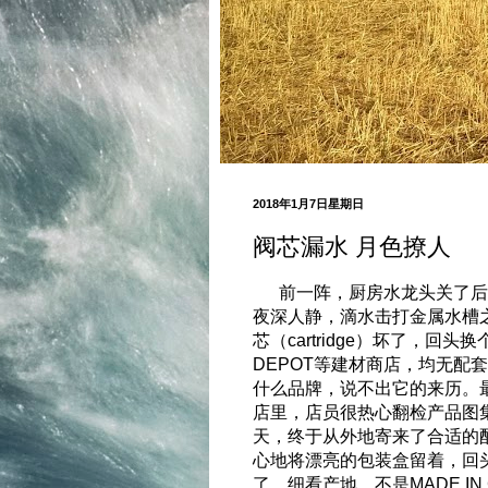
2018年1月7日星期日
阀芯漏水 月色撩人
前一阵，厨房水龙头关了后
夜深人静，滴水击打金属水槽之声
芯（cartridge）坏了，回头换
DEPOT等建材商店，均无配
什么品牌，说不出它的来历。
店里，店员很热心翻检产品图
天，终于从外地寄来了合适的
心地将漂亮的包装盒留着，回
了。细看产地，不是MADE I