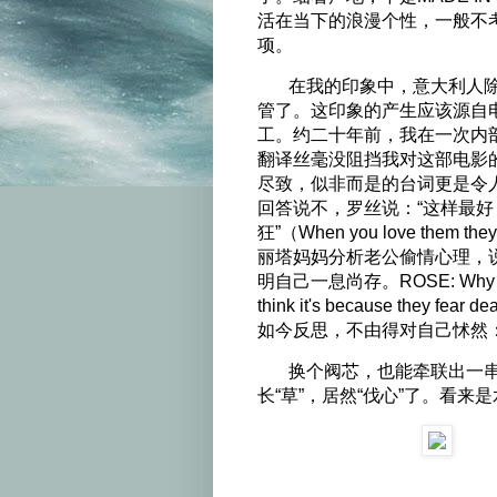
活在当下的浪漫个性，一般不
项。
在我的印象中，意大利人除了
管了。这印象的产生应该源自
工。约二十年前，我在一次内
翻译丝毫没阻挡我对这部电影
尽致，似非而是的台词更是令
回答说不，罗丝说：“这样最
狂”（When you love them they 
丽塔妈妈分析老公偷情心理，
明自己一息尚存。ROSE: Why do m
think it's because th
如今反思，不由得对自己怵然
换个阀芯，也能牵联出一串拉拉
长“草”，居然“伐心”了。看