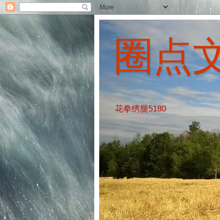
圈点
花拳绣腿5180