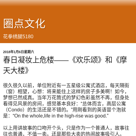
圈点文化
花拳绣腿5180
2018年1月6日星期六
春日凝妆上危楼——《欢乐颂》和《摩
天大楼》
很久很久以前，单位附近有一五星级公寓式酒店，每天隔街
（窗）相望，心想：将来能住上这样的房子多美啊！如今，
梦想已然成真。当年万花筒式的梦幻色彩虽然不再，但身处
看得见风景的房间，感觉基本良好：“总体而言，高层公寓
（Condo）的生活还是不错的。”用刚看到的英语冒个泡就
是：“On the whole,life in the high-rise was good.”
以上用讲故事的口吻开个头，只是作为一个普通人，故事往
往也普通，不值一卖。还是那些大卖的热闹故事吸引人。