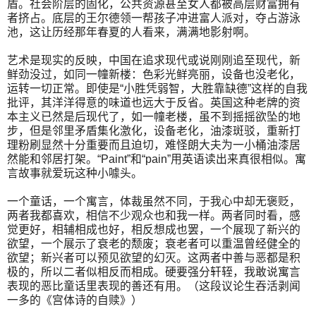
盾。社会阶层的固化，公共资源甚至女人都被高层财富拥有
者挤占。底层的王尔德领一帮孩子冲进富人派对，夺占游泳
池，这让历经那年春夏的人看来，满满地影射啊。
艺术是现实的反映，中国在追求现代或说刚刚追至现代，新
鲜劲没过，如同一幢新楼：色彩光鲜亮丽，设备也没老化，
运转一切正常。即使是“小胜凭弱智，大胜靠缺德”这样的自我
批评，其洋洋得意的味道也远大于反省。英国这种老牌的资
本主义已然是后现代了，如一幢老楼，虽不到摇摇欲坠的地
步，但是邻里矛盾集化激化，设备老化，油漆斑驳，重新打
理粉刷显然十分重要而且迫切，难怪朗大夫为一小桶油漆居
然能和邻居打架。“Paint”和“pain”用英语读出来真很相似。寓
言故事就爱玩这种小噱头。
一个童话，一个寓言，体裁虽然不同，于我心中却无褒贬，
两者我都喜欢，相信不少观众也和我一样。两者同时看，感
觉更好，相辅相成也好，相反想成也罢，一个展现了新兴的
欲望，一个展示了衰老的颓废；衰老者可以重温曾经健全的
欲望；新兴者可以预见欲望的幻灭。这两者中善与恶都是积
极的，所以二者似相反而相成。硬要强分轩轾，我敢说寓言
表现的恶比童话里表现的善还有用。（这段议论生吞活剥闻
一多的《宫体诗的自赎》）