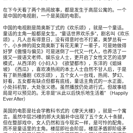
在下今天看了两个热闹故事，都是发生于高层公寓的。一个
是中国的电视剧，一个是英国的电影。
中国的电视剧是简奥斯丁式的《欢乐颂》，就是一个童话。
童话的主角一般都是女生。“童话世界欢乐多”，剧名叫《欢乐
颂》。凡人总有得意日，没有得意时也不打紧，美梦总有一
个，小乡绅的闺女简奥斯丁有花无果了一辈子，可是她做得
好梦《傲慢与偏见》可是迷倒了一代又一代人，也养活了一
拨又一拨语文老师、娱乐业人士，更开启了女性文艺的追梦
模式，从西洋的《小妇人》《欲望都市》，东洋的《姐妹
坡》《西瓜》，喜欢凑热闹的本土人士自然不甘人后，于是
有了新热播剧《欢乐颂》，五个女人一台戏，热闹、梦幻、
好看，五女都有缺点但都有底线，童话主角式的一水正面，
小处抖机智，大处张义德。虽然播放仍处进行式，但故事结
局是可以预见的。无非是“从此以后快乐地生活着” （Happily
Ever After）
英国的电影是社会学教科书式的《摩天大楼》，就是一个寓
言。虽然中层25楼的郎大夫脑补中出现了五个女人十条腿，
但在整部戏中，女人仍然和当今现实一样，是可怜的配角，
而不是童话里的主角。楼层即社会阶层，楼层矛盾即阶级矛