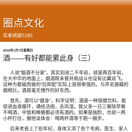
圈点文化
花拳绣腿5180
2018年1月7日星期日
酒——有好都能累此身（三）
人说“烟酒不分家”，其实别说二千年前，就是两百年前，
在大中华的地面上，烟酒既未曾并肩战斗也没有比翼双飞。
这种为套磁而做的“拉郎配”实际上是很牵强的。与声名狼藉的
烟相比，酒是毫无愧怍的好东西。
首先，酒可以“健身”，科学证明：酒是一种保健饮料，能
促进血液循环，通经活络，去风湿。我父亲一日三餐除早餐
不喝酒，中饭和晚餐都必须有酒的。如果是独酌，也就一两
小杯打住，据他谈体会：喝两杯酒等于跑一圈步。
后来老爸上了些年纪，身体又添了些个毛病，医生、家人