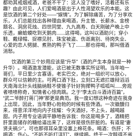
都劝其戒烟戒酒，老爸不干了：这人没了嗜好，活着还有乐
趣？由此可见，人们爱喝酒是出于人性渴望欢乐的本能。这
是饮酒的第二个好处——“娱情”。为了解除痛苦，为了分享欢
乐，人们总能找出各种理由来喝酒，升主管、长薪水、金榜
题名、洞房花烛、四世同堂、九九高寿、白天刚破产晚上中
乐透，癞蛤蟆吃到天鹅肉.......这得喝，这叫以酒助兴；穿小
鞋、戴绿帽、捉襟见肘、珠宝被盗、伤逝离别、待岗失业、
心爱的恋人劈腿、煮熟的鸭子飞了........那也得喝，那叫借酒
消愁。
饮酒的第三个妙用应该是“升华”（酒的产生本身就是一种
升华）。喝酒激发潜能，这已被无数事实所证明。当年咱一
哥们，平日里少言寡语，老实巴交，绝对一组织可以放心，
群众可以信赖的主。可两口酒下肚，立刻口无遮拦雄辩滔滔
天南海北针头线脑纳鞋不使锥子针好狗撵鸭子呱呱叫......旁观
者啧啧称奇，知情者心惊肉跳。之于“李太白斗酒诗百篇”，
“武二爷醉打蒋门神”那更是典范。我一度幻想这种奇迹在我身
上出现，因此，当年野心勃勃的时候有些馋酒。一次徽醺归
来，得意洋洋地向内子炫耀：今天酒好，不上头，越喝越
甜。内子用专业语调平静地告诉我：你这是喝多了，酒精把
肝里面储存的糖给逼出来了，这样是很伤肝脏的。有道是“妻
贤夫祸少”，可也那得耳朵里没塞上棉花条。喝酒：伤肝；不
喝酒：伤心。“不听不听打洋钉”，继续喝。终于一次醉得不省