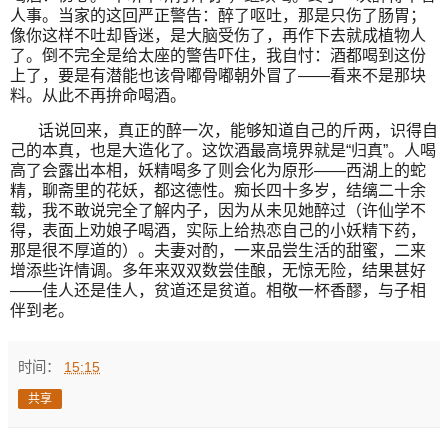
人事。当家的这回严正警告：醉了呕吐，那是只伤了肠胃；
像你这样不吐却昏迷，是大脑受伤了，再作下去就成植物人
了。倒不完全是给太座的警告吓住，我自忖：酒都喝到这份
上了，要是有潜能也该骨嘟骨嘟朝外冒了——看来不是那块
料。从此不再拚命喝酒。
话说回来，真正的醉一次，能够知道自己的斤两，识得自
己的本真，也是大造化了。这饮酒最高境界就是“归真”。人喝
高了会露出本相，妖精喝多了则会化为原形——西湖上的蛇
精，聊斋里的花妖，都这德性。痴长四十多岁，结缡二十余
载，我不敢说完全了解内子，因为从未见她醉过（许仙学不
得，表面上劝娘子喝酒，实际上给热恋自己的小妖精下药，
那是很不厚道的）。夫妻对酌，一来品尝生活的甜蜜，二来
增添些许情调。多年来双双数尝佳酿，无惊无险，结果甚好
——佳人还是佳人，贫道还是贫道。相敬一杯香醪，与子相
伴到老。
时间：
15:15
共享