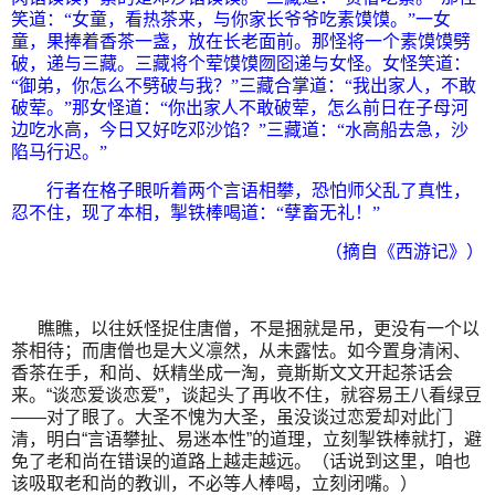
笑道：“女童，看热茶来，与你家长爷爷吃素馍馍。”一女
童，果捧着香茶一盏，放在长老面前。那怪将一个素馍馍劈
破，递与三藏。三藏将个荤馍馍囫囵递与女怪。女怪笑道：
“御弟，你怎么不劈破与我？”三藏合掌道：“我出家人，不敢
破荤。”那女怪道：“你出家人不敢破荤，怎么前日在子母河
边吃水高，今日又好吃邓沙馅？”三藏道：“水高船去急，沙
陷马行迟。”
行者在格子眼听着两个言语相攀，恐怕师父乱了真性，
忍不住，现了本相，掣铁棒喝道：“孽畜无礼！”
（摘自《西游记》）
瞧瞧，以往妖怪捉住唐僧，不是捆就是吊，更没有一个以
茶相待；而唐僧也是大义凛然，从未露怯。如今置身清闲、
香茶在手，和尚、妖精坐成一淘，竟斯斯文文开起茶话会
来。“谈恋爱谈恋爱”，谈起头了再收不住，就容易王八看绿豆
——对了眼了。大圣不愧为大圣，虽没谈过恋爱却对此门
清，明白“言语攀扯、易迷本性”的道理，立刻掣铁棒就打，避
免了老和尚在错误的道路上越走越远。（话说到这里，咱也
该吸取老和尚的教训，不必等人棒喝，立刻闭嘴。）