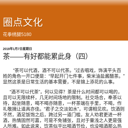
圈点文化
花拳绣腿5180
2018年1月7日星期日
茶——有好都能累此身（四）
“茶可以代酒，酒不可以代茶。”过去唱戏，饰演平头百
姓的角色一开口便是：“早起开门七件事，柴米油盐酱醋茶。”
显然这茶是日常生活的基本需要，不是锦上添花的么事。
“酒不可以代茶”，何以见得？茶是什么时间都可以喝的，
且可以无限续杯，几无时间场地的限制。社交场合，奉茶以
待，起坐随意，喝不喝亦随意，一杯茶端在手里，不喝，作
礼敬揖让道具亦佳。“君子之交淡如水”，可谓相见欢。饮酒则
不然，酒足饭饱之后，跨过另一道门槛，友人劝君更进一杯
酒，热情固然可嘉，可是不免铺张，且对于量浅之人更是强
人所难。如此说来，饮茶似乎比喝酒节俭，也没喝酒那么热