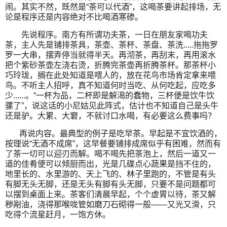
闹。其实不然，既然是“茶可以代酒”，这喝茶要讲起排场，无
论是程序还是内容绝对不比喝酒寒碜。
先说程序。南方有所谓功夫茶，一日在朋友家喝功夫
茶，主人先是铺排茶具，茶壶、茶杯、茶盘、茶洗.....拖拖罗
罗一大串，摆弄停当就得半天。再沏茶，再刮末，再用滚水
把个紫砂茶壶左浇右烫，折腾完茶壶再折腾茶杯。那茶杯小
巧玲珑，搁在此处知道是喂人的，放在花鸟市场肯定拿来喂
鸟。不听主人招呼，真不知道何时当吃、从何吃起，应吃多
少......。“一杯为品，二杯即是解渴的蠢物，三杯便是饮牛饮
骡了”，说这话的小尼姑见此阵式，估计也不知道自己是头牛
还是驴。大累、大窘，不就讨口水喝，有必要这么费事吗？
再说内容。最典型的例子是吃早茶。早起是不宜饮酒的，
按理说“无酒不成席”，这早餐要铺排成席似乎有困难，然而有
了茶一切可以迎刃而解。喝不喝先把茶泡上，然后一道又一
道的佳肴便可以倾厨而出，光是几碟点心蔬果是挡不住的，
地里长的、水里游的、天上飞的、林子里跑的，不管是有头
有脚无头无脚，还是无头有脚有头无脚，只要不是问题都可
以摆到桌面上来。茶客们清晨早起，个个虚胃以待，茶又解
秽剐油，浇得那喉咙管如磨刀石砌得一般——又光又滑，只
吃得个流星赶月，一饱方休。