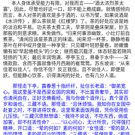
本人身体承受能力有限，对我而言——“酒太浓烈茶太
寡”，因此，尽管也好这一口，却不能上瘾成癖。就情感倾向
而言，本人对茶的喜欢是多于酒的，以书为譬，如果说酒是
《水浒传》，那么茶就是《红楼梦》了。茶的好处应该是她
的淡泊和平易。功夫茶太费工夫，早茶则是叠床架屋，妙玉
那般的刻意求精，未免做作。“归来何事添幽致，小灶灯前自
煮茶。”清闲应该是茶真正的味道。闲来沏一杯茶，静静地看
茶叶在杯中绽开便是一种享受：只见螺叶轻舒曼卷，娇嫩慵
懒有如“早起倦梳头”的少女；继而载沉载浮，体态轻盈若随风
轻扬的飞天；最后丰润饱满、亭亭玉立，悬垂于水中——深
情款款、含而不露就像待月西厢的崔莺莺。苏东坡说：“从来
佳茗似佳人”。你信不信？反正我信。且不说佳人，即便是
妖，但能静心饮茶，识得清闲的好处，也有几分人道。
那怪走下亭，露春葱十指纤纤，扯住长老道：“御弟宽
心。我这里虽不是西梁女国的宫殿，不比富贵奢华，其实却
也清闲自在，正好念佛看经。我与你做个道伴儿，真个是百
岁和谐也。三藏不语。那怪道：“且休烦恼。我知你在女国中
赴宴之时，不曾进得饮食。这里荤素面饭两盘，凭你受用些
儿压惊。”三藏沉思默想道：“我待不说话，不吃东西，倘或
加害，却不枉丢性命？……”以心问心，无计所奈，只得强打
精神，开口道：“荤的何如？素的何如？”女怪道：“荤的是人
肉馅馍馍，素的是邓沙馅馍馍。”三藏道：“贫僧吃素。”那怪