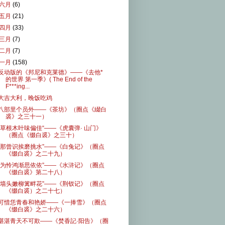
六月
(6)
五月
(21)
四月
(33)
三月
(7)
二月
(7)
一月
(158)
反动版的《邦尼和克莱德》——《去他*
的世界 第一季》( The End of the
F***ing...
大吉大利，晚饭吃鸡
八部里个员外——《茶坊》（圈点《綴白
裘》之三十一）
”草根木叶味偏佳“——《虎囊弹· 山门》
（圈点《缀白裘》之三十）
“那曾识挨磨挑水”——《白兔记》（圈点
《缀白裘》之二十九）
“为怜鸿渐思依依”——《水浒记》（圈点
《缀白裘》第二十八）
“墙头嫩柳篱畔花”——《荆钗记》（圈点
《缀白裘）之二十七）
可惜恁青春和艳娇——《一捧雪》（圈点
《缀白裘》之二十六）
湛湛青天不可欺——《焚香記·阳告》（圈