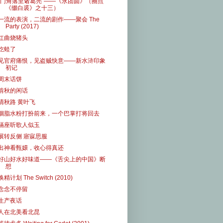
”门角落里诸葛亮“——《永团圆》（圈点
《缀白裘》之十三）
一流的表演，二流的剧作——聚会 The
Party (2017)
红曲烧猪头
吃蛏了
见官府痛恨，见盗贼快意——新水浒印象
初记
周末话饼
啃秋的闲话
清秋路 黄叶飞
胭脂水粉打扮前来，一个巴掌打将回去
隔座听歌人似玉
展转反侧 寤寐思服
出神看甄嬛，收心得真还
好山好水好味道——《舌尖上的中国》断
想
换精计划 The Switch (2010)
念念不停留
生产夜话
人在北美看北昆