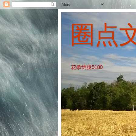
圈点
花拳绣腿5180