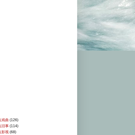
点戏曲
(126)
点旧事
(114)
点影视
(68)