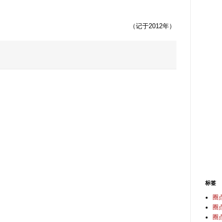
（记于2012年）
标签
圈
圈
圈