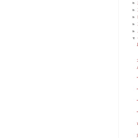
►
►
►
►
►
▼