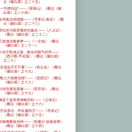
点《缀白裘》之二十五）
“一竿撑到边”——《翠屏山》（圈点《缀
白裘》之二十四）
汝州春店得团圆——《节孝记·春店》（圈
点《缀白裘》之二十三）
穿红的与那穿紫的生嫉忌——《八义记》
（圈点《缀白裘》之二十二）
几曾做这般春梦——《一文钱》（圈点
《缀白裘》之二十一）
斗笠芒鞋渔父装，豹头环眼气轩昂——
《西川图·芦花荡》（圈点《缀白裘》
之二十）
“圣道如天不可量”——《风云会》（圈点
《缀白裘》之十九）
“敎人只恨蔡伯喈”——《琵琶记》（圈点
《缀白裘》之十八）
好传宣紫诰黄麻——《双官诰》（圈点
《缀白裘》之十七）
俺是个盖世英雄唤武松——《义侠记》
（圈点《缀白裘》之十六）
“开设茶坊，声名播四方”——《寻亲记》
（圈点《缀白裘》之十五）
叵耐阇黎饭后钟——《彩楼记·拾柴泼粥》
（圈点《缀白裘》之十四）