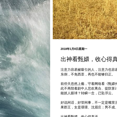
2018年1月8日星期一
出神看甄嬛，收心得
注意力容易被吸引的人，注意力也容易
东倒，不免西歪，再也不能够归正。
前些天忽然上瘾，守着网络看《甄嬛
此不再陪着剧中人悲欢离合、提防算计
能抓人眼球？转瞬一念，已坠浮云。
好说闲话，好管闲事，不一定是嘴里
果郡王，女是環環、沈眉庄；男不成
出神看甄嬛，收心得真还。