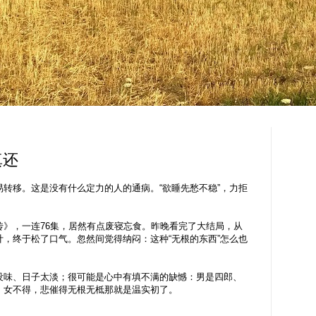
真还
转移。这是没有什么定力的人的通病。“欲睡先愁不稳”，力拒
传》，一连76集，居然有点废寝忘食。昨晚看完了大结局，从
，终于松了口气。忽然间觉得纳闷：这种“无根的东西”怎么也
没味、日子太淡；很可能是心中有填不满的缺憾：男是四郎、
、女不得，悲催得无根无柢那就是温实初了。