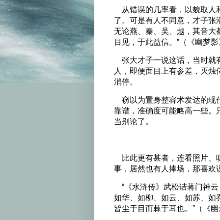
从错误的几率看，以貌取人和
了。可是有人不同意，才子张
无论燕、秦、吴、越，其音大
目见，于此益信。”（《幽梦影
张大才子一说这话，当时就有
人，即便面目上有参差，灭烛
消停。
窃以为置身整容术发达的现代
靠谱，准确度可能略高一些。
当别论了。
比此更有甚者，连看照片、听
事，居然也有人捧场，那喜欢
“《水浒传》武松诘蒋门神云
如华、如柳、如云、如苏、如
皆尘于目而棘于耳也。”（《幽