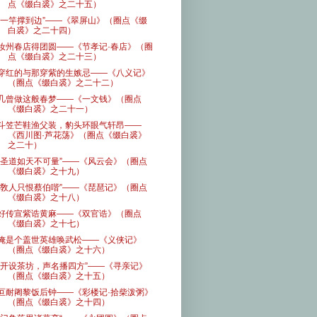
点《缀白裘》之二十五）
“一竿撑到边”——《翠屏山》（圈点《缀
白裘》之二十四）
汝州春店得团圆——《节孝记·春店》（圈
点《缀白裘》之二十三）
穿红的与那穿紫的生嫉忌——《八义记》
（圈点《缀白裘》之二十二）
几曾做这般春梦——《一文钱》（圈点
《缀白裘》之二十一）
斗笠芒鞋渔父装，豹头环眼气轩昂——
《西川图·芦花荡》（圈点《缀白裘》
之二十）
“圣道如天不可量”——《风云会》（圈点
《缀白裘》之十九）
“敎人只恨蔡伯喈”——《琵琶记》（圈点
《缀白裘》之十八）
好传宣紫诰黄麻——《双官诰》（圈点
《缀白裘》之十七）
俺是个盖世英雄唤武松——《义侠记》
（圈点《缀白裘》之十六）
“开设茶坊，声名播四方”——《寻亲记》
（圈点《缀白裘》之十五）
叵耐阇黎饭后钟——《彩楼记·拾柴泼粥》
（圈点《缀白裘》之十四）