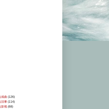
点戏曲
(126)
点旧事
(114)
点影视
(68)