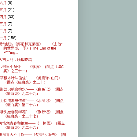
六月
(6)
五月
(21)
四月
(33)
三月
(7)
二月
(7)
一月
(158)
反动版的《邦尼和克莱德》——《去他*
的世界 第一季》( The End of the
F***ing...
大吉大利，晚饭吃鸡
八部里个员外——《茶坊》（圈点《綴白
裘》之三十一）
”草根木叶味偏佳“——《虎囊弹· 山门》
（圈点《缀白裘》之三十）
“那曾识挨磨挑水”——《白兔记》（圈点
《缀白裘》之二十九）
“为怜鸿渐思依依”——《水浒记》（圈点
《缀白裘》第二十八）
“墙头嫩柳篱畔花”——《荆钗记》（圈点
《缀白裘）之二十七）
可惜恁青春和艳娇——《一捧雪》（圈点
《缀白裘》之二十六）
湛湛青天不可欺——《焚香記·阳告》（圈