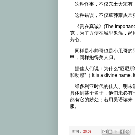
这种怪事，不仅东土大宋有
这种错误，不仅草莽豪杰常
《贵在真诚》(The Importanc
克，为了方便在城里鬼混，起用
芳心。
同样是小帅哥也是小甩哥的阿
甲，同样抱得美人归。
据佳人们说：为什么“厄尼斯
和动感”（ It is a divine name. It
维多利亚时代的佳人、明末清
具体到某个名子，他们未必有一
然有它的妙处；若用吴语读来，
服。
时间：
20:09