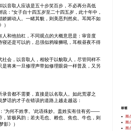
以音取人应该是五十步笑百步，不必再分高低
潮说：“女子自十四五岁至二十四五岁，此十年中，
都娇媚动人。一睹其貌，则美恶判然矣。耳闻不如
》）
人和他抬杠，不同观点的大概意思是：审音度
侍寝还是可以的，总强似鸦噪狮吼，耳根昼夜不得
社会，以音取人，相较于以貌取人，尽管同样不
只是将来一旦修理声带如修理眼袋一样普及，又另
录音都不需要，直接是以名取人。如此荒谬之
说梦话的才子在错误的道路上越走越远：
标签
：‘为何不姓李。’此语殊妙。盖姓实有佳有劣——
圈
乔，皆极风韵；若夫毛也、赖也、焦也、牛也，则
圈
梦影》）
圈