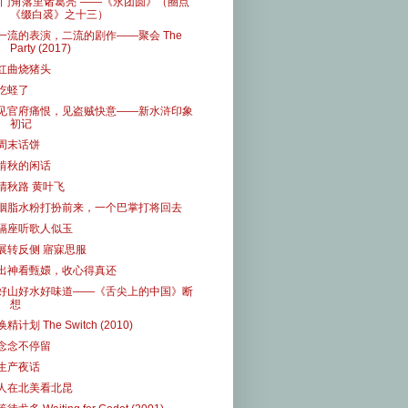
”门角落里诸葛亮“——《永团圆》（圈点
《缀白裘》之十三）
一流的表演，二流的剧作——聚会 The
Party (2017)
红曲烧猪头
吃蛏了
见官府痛恨，见盗贼快意——新水浒印象
初记
周末话饼
啃秋的闲话
清秋路 黄叶飞
胭脂水粉打扮前来，一个巴掌打将回去
隔座听歌人似玉
展转反侧 寤寐思服
出神看甄嬛，收心得真还
好山好水好味道——《舌尖上的中国》断
想
换精计划 The Switch (2010)
念念不停留
生产夜话
人在北美看北昆