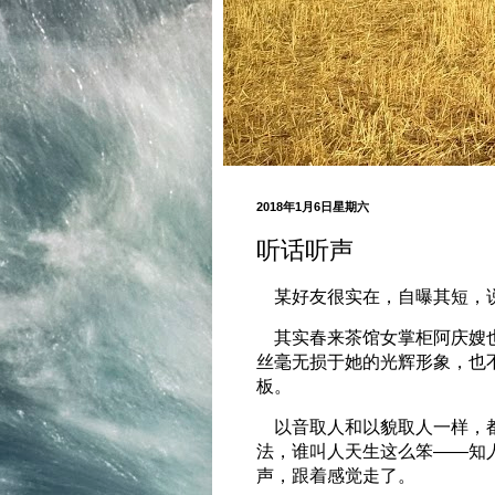
2018年1月6日星期六
听话听声
某好友很实在，自曝其短，说
其实春来茶馆女掌柜阿庆嫂也
丝毫无损于她的光辉形象，也
板。
以音取人和以貌取人一样，都
法，谁叫人天生这么笨——知
声，跟着感觉走了。