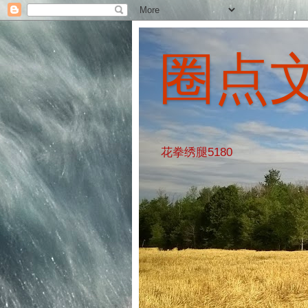
圈点
花拳绣腿5180