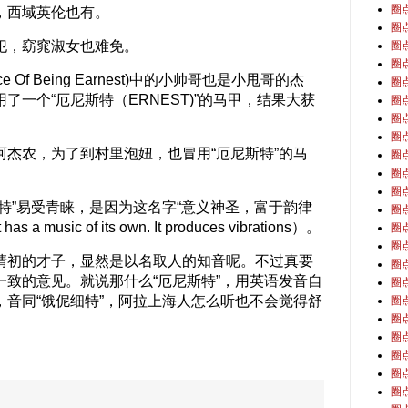
圈
，西域英伦也有。
圈
犯，窈窕淑女也难免。
圈
圈
e Of Being Earnest)中的小帅哥也是小甩哥的杰
圈
了一个“厄尼斯特（ERNEST)”的马甲，结果大获
圈
圈
圈
杰农，为了到村里泡妞，也冒用“厄尼斯特”的马
圈
圈
圈
特”易受青睐，是因为这名字“意义神圣，富于韵律
圈
 has a music of its own. It produces vibrations）。
圈
圈
初的才子，显然是以名取人的知音呢。不过真要
圈
致的意见。就说那什么“厄尼斯特”，用英语发音自
圈
音同“饿伲细特”，阿拉上海人怎么听也不会觉得舒
圈
圈
圈
圈
圈
圈