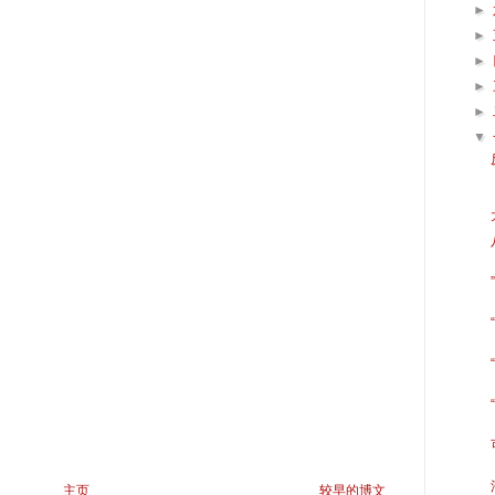
►
►
►
►
►
▼
主页
较早的博文