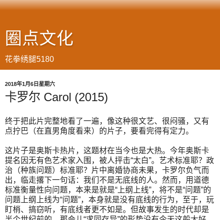
圈点文化
花拳绣腿5180
2018年1月6日星期六
卡罗尔 Carol (2015)
终于把此片完整地看了一遍，像这种很文艺、很闷骚，又有
点拧巴（在直男角度看来）的片子，要看完得有定力。
这片子是奥斯卡热片，这题材在当今也是大热。今年奥斯卡
提名因无有色艺术家入围，被人抨击“太白”。艺术标准耶？政
治（种族问题）标准耶？片中离婚协商未果，卡罗尔负气而
出，临走撂下一句话：我们不是无底线的人。然而，用道德
标准衡量性向问题，本来是就是“上纲上线”，将不是“问题”的
问题上纲上线为“问题”，本身就是没有底线的行为，至于，玩
盯梢、搞窃听，有底线者更不如是。但故事发生的时代却是
半个世纪前的，那会儿“求同存异”的形势没有今天这般大好。