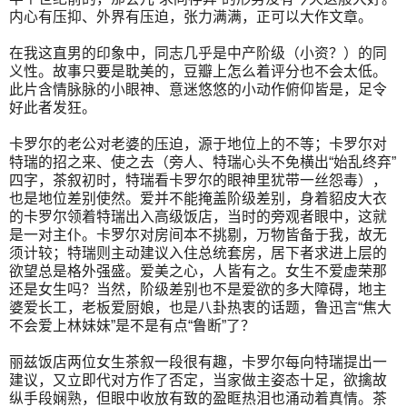
内心有压抑、外界有压迫，张力满满，正可以大作文章。
在我这直男的印象中，同志几乎是中产阶级（小资？）的同
义性。故事只要是耽美的，豆瓣上怎么着评分也不会太低。
此片含情脉脉的小眼神、意迷悠悠的小动作俯仰皆是，足令
好此者发狂。
卡罗尔的老公对老婆的压迫，源于地位上的不等；卡罗尔对
特瑞的招之来、使之去（旁人、特瑞心头不免横出“始乱终弃”
四字，茶叙初时，特瑞看卡罗尔的眼神里犹带一丝怨毒），
也是地位差别使然。爱并不能掩盖阶级差别，身着貂皮大衣
的卡罗尔领着特瑞出入高级饭店，当时的旁观者眼中，这就
是一对主仆。卡罗尔对房间本不挑剔，万物皆备于我，故无
须计较；特瑞则主动建议入住总统套房，居下者求进上层的
欲望总是格外强盛。爱美之心，人皆有之。女生不爱虚荣那
还是女生吗？当然，阶级差别也不是爱欲的多大障碍，地主
婆爱长工，老板爱厨娘，也是八卦热衷的话题，鲁迅言“焦大
不会爱上林妹妹”是不是有点“鲁断”了？
丽兹饭店两位女生茶叙一段很有趣，卡罗尔每向特瑞提出一
建议，又立即代对方作了否定，当家做主姿态十足，欲擒故
纵手段娴熟，但眼中收放有致的盈眶热泪也涌动着真情。茶