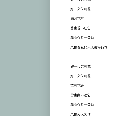
好一朵茉莉花
满园花草
香也香不过它
我有心采一朵戴
又怕看花的人儿要将我骂
好一朵茉莉花
好一朵茉莉花
茉莉花开
雪也白不过它
我有心采一朵戴
又怕旁人笑话