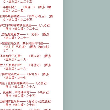
点《缀白裘》之二十五）
“一竿撑到边”——《翠屏山》（圈点《缀
白裘》之二十四）
汝州春店得团圆——《节孝记·春店》（圈
点《缀白裘》之二十三）
穿红的与那穿紫的生嫉忌——《八义记》
（圈点《缀白裘》之二十二）
几曾做这般春梦——《一文钱》（圈点
《缀白裘》之二十一）
斗笠芒鞋渔父装，豹头环眼气轩昂——
《西川图·芦花荡》（圈点《缀白裘》
之二十）
“圣道如天不可量”——《风云会》（圈点
《缀白裘》之十九）
“敎人只恨蔡伯喈”——《琵琶记》（圈点
《缀白裘》之十八）
好传宣紫诰黄麻——《双官诰》（圈点
《缀白裘》之十七）
俺是个盖世英雄唤武松——《义侠记》
（圈点《缀白裘》之十六）
“开设茶坊，声名播四方”——《寻亲记》
（圈点《缀白裘》之十五）
叵耐阇黎饭后钟——《彩楼记·拾柴泼粥》
（圈点《缀白裘》之十四）