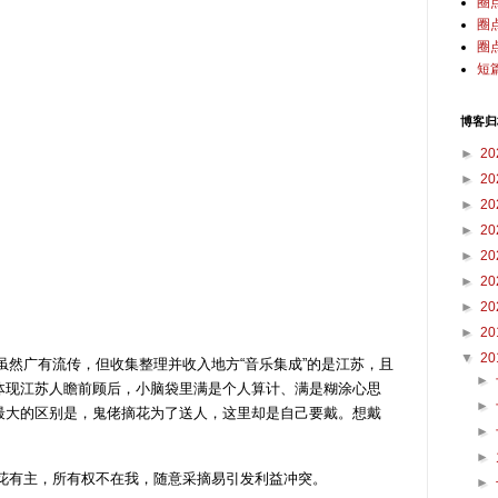
圈
圈
圈
短
博客归
►
20
►
20
►
20
►
20
►
20
►
20
►
20
►
20
▼
20
然广有流传，但收集整理并收入地方“音乐集成”的是江苏，且
►
体现江苏人瞻前顾后，小脑袋里满是个人算计、满是糊涂心思
►
最大的区别是，鬼佬摘花为了送人，这里却是自己要戴。想戴
►
►
有主，所有权不在我，随意采摘易引发利益冲突。
►