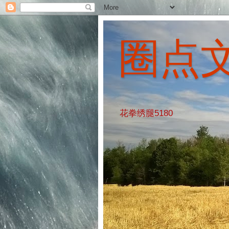
圈点
花拳绣腿5180