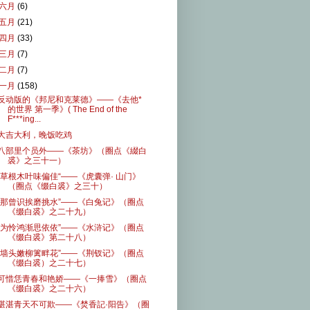
六月
(6)
五月
(21)
四月
(33)
三月
(7)
二月
(7)
一月
(158)
反动版的《邦尼和克莱德》——《去他*
的世界 第一季》( The End of the
F***ing...
大吉大利，晚饭吃鸡
八部里个员外——《茶坊》（圈点《綴白
裘》之三十一）
”草根木叶味偏佳“——《虎囊弹· 山门》
（圈点《缀白裘》之三十）
“那曾识挨磨挑水”——《白兔记》（圈点
《缀白裘》之二十九）
“为怜鸿渐思依依”——《水浒记》（圈点
《缀白裘》第二十八）
“墙头嫩柳篱畔花”——《荆钗记》（圈点
《缀白裘）之二十七）
可惜恁青春和艳娇——《一捧雪》（圈点
《缀白裘》之二十六）
湛湛青天不可欺——《焚香記·阳告》（圈