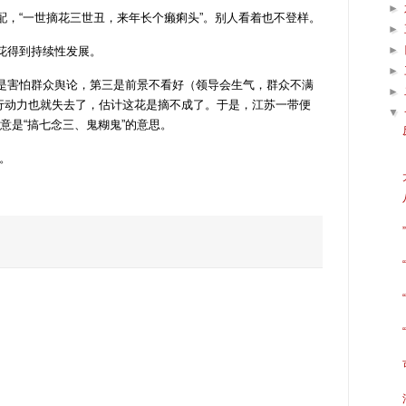
►
，“一世摘花三世丑，来年长个癞痢头”。别人看着也不登样。
►
►
花得到持续性发展。
►
害怕群众舆论，第三是前景不看好（领导会生气，群众不满
►
行动力也就失去了，估计这花是摘不成了。于是，江苏一带便
▼
意是“搞七念三、鬼糊鬼”的意思。
。