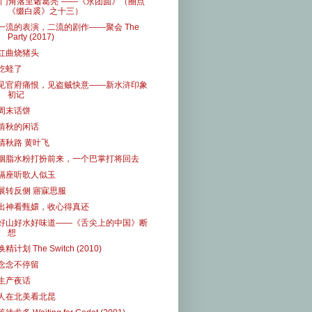
”门角落里诸葛亮“——《永团圆》（圈点
《缀白裘》之十三）
一流的表演，二流的剧作——聚会 The
Party (2017)
红曲烧猪头
吃蛏了
见官府痛恨，见盗贼快意——新水浒印象
初记
周末话饼
啃秋的闲话
清秋路 黄叶飞
胭脂水粉打扮前来，一个巴掌打将回去
隔座听歌人似玉
展转反侧 寤寐思服
出神看甄嬛，收心得真还
好山好水好味道——《舌尖上的中国》断
想
换精计划 The Switch (2010)
念念不停留
生产夜话
人在北美看北昆