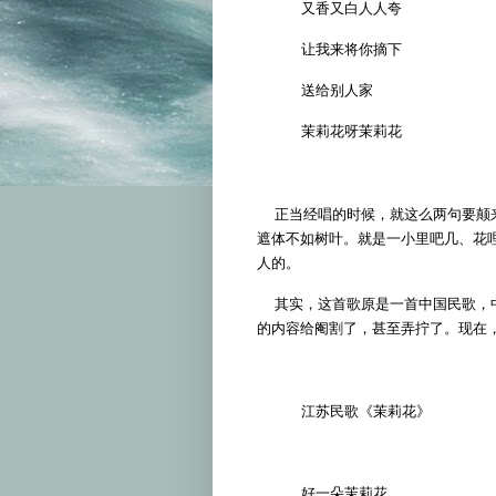
又香又白人人夸
让我来将你摘下
送给别人家
茉莉花呀茉莉花
正当经唱的时候，就这么两句要颠来
遮体不如树叶。就是一小里吧几、花
人的。
其实，这首歌原是一首中国民歌，中
的内容给阉割了，甚至弄拧了。现在
江苏民歌《茉莉花》
好一朵茉莉花