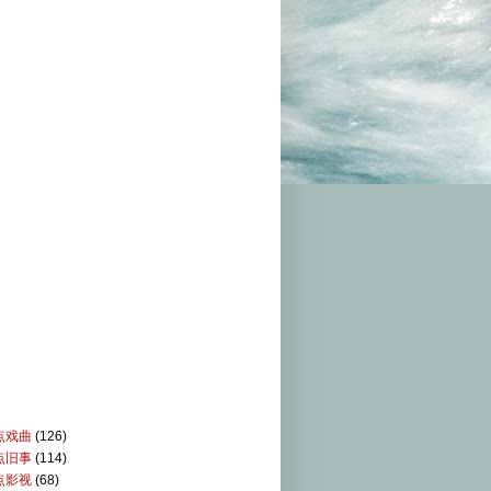
点戏曲
(126)
点旧事
(114)
点影视
(68)