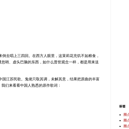
倒去唱上三四回。在西方人眼里，这茉莉花充饥不如粮食，
哩忽哨、虚头巴脑的东西，如什么普世观念一样，都是用来送
国江苏民歌。鬼佬只取其调，未解其意，结果把原曲的丰富
，我们来看看中国人熟悉的原作歌词：
标签
圈
圈
圈