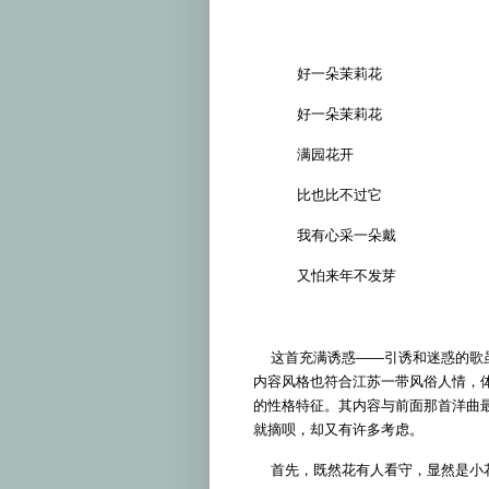
好一朵茉莉花
好一朵茉莉花
满园花开
比也比不过它
我有心采一朵戴
又怕来年不发芽
这首充满诱惑——引诱和迷惑的歌虽
内容风格也符合江苏一带风俗人情，
的性格特征。其内容与前面那首洋曲
就摘呗，却又有许多考虑。
首先，既然花有人看守，显然是小花