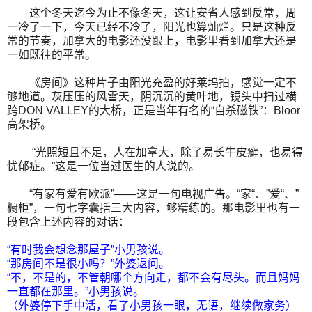
这个冬天迄今为止不像冬天，这让安省人感到反常，周
一冷了一下，今天已经不冷了，阳光也算灿烂。只是这种反
常的节奏，加拿大的电影还没跟上，电影里看到加拿大还是
一如既往的平常。
《房间》这种片子由阳光充盈的好莱坞拍，感觉一定不
够地道。灰压压的风雪天，阴沉沉的黄叶地，镜头中扫过横
跨DON VALLEY的大桥，正是当年有名的“自杀磁铁”：Bloor
高架桥。
“光照短且不足，人在加拿大，除了易长牛皮癣，也易得
忧郁症。”这是一位当过医生的人说的。
“有家有爱有欧派”——这是一句电视广告。“家“、”爱“、”
橱柜”，一句七字囊括三大内容，够精练的。那电影里也有一
段包含上述内容的对话：
“有时我会想念那屋子”小男孩说。
“那房间不是很小吗？”外婆返问。
“不，不是的，不管朝哪个方向走，都不会有尽头。而且妈妈
一直都在那里。”小男孩说。
（外婆停下手中活，看了小男孩一眼，无语，继续做家务）