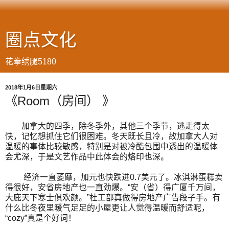
圈点文化
花拳绣腿5180
2018年1月6日星期六
《Room（房间） 》
加拿大的四季，除冬季外，其他三个季节，逃走得太
快，记忆想抓住它们很困难。冬天既长且冷，故加拿大人对
温暖的事体比较敏感，特别是对被冷酷包围中透出的温暖体
会尤深，于是文艺作品中此体会的烙印也深。
经济一直萎靡，加元也快跌进0.7美元了。冰淇淋蛋糕卖
得很好，安省房地产也一直劲爆。“安（省）得广厦千万间，
大庇天下寒士俱欢颜。”杜工部真做得房地产广告段子手。有
什么比冬夜里暖气足足的小屋更让人觉得温暖而舒适呢，
“cozy”真是个好词！